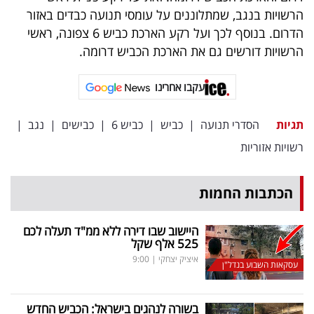
פרסמו
הרשויות בנגב, שמתלוננים על עומסי תנועה כבדים באזור
באייס
הדרום. בנוסף לכך ועל רקע הארכת כביש 6 צפונה, ראשי
הרשויות דורשים גם את הארכת הכביש דרומה.
עקבו
אחרינו:
עקבו אחרינו
תגיות
הסדרי תנועה
|
כביש
|
כביש 6
|
כבישים
|
נגב
|
רשויות אזוריות
הכתבות החמות
היישוב שבו דירה ללא ממ"ד תעלה לכם
525 אלף שקל
איציק יצחקי
|
9:00
עסקאות השבוע בנדל"ן
בשורה לנהגים בישראל: הכביש החדש