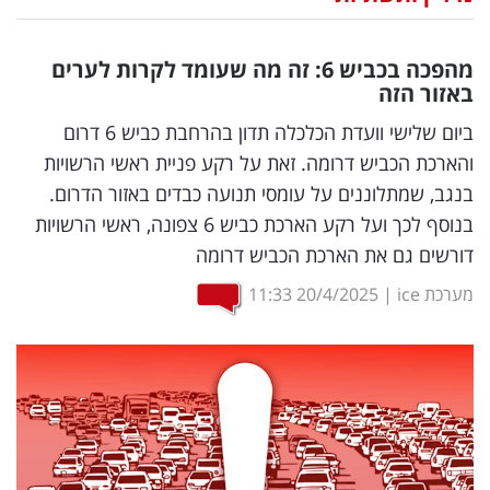
נדל"ן
מהפכה בכביש 6: זה מה שעומד לקרות לערים
דיגיטל
באזור הזה
וטק
ביום שלישי וועדת הכלכלה תדון בהרחבת כביש 6 דרום
והארכת הכביש דרומה. זאת על רקע פניית ראשי הרשויות
שיווק
בנגב, שמתלוננים על עומסי תנועה כבדים באזור הדרום.
ופרסום
בנוסף לכך ועל רקע הארכת כביש 6 צפונה, ראשי הרשויות
דורשים גם את הארכת הכביש דרומה
משפט
מערכת ice
|
20/4/2025
11:33
מדדים
ומחקרים
דעות
רכילות
עסקית