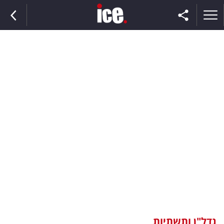
ראשי
הנבחרת
השוק
תקשורת
ומדיה
כסף
וצרכנות
נדל"ן ותשתיות