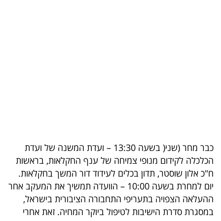
בריאות
תרבות
ופנאי
תיירות
TOP-
5
המילון
כבר מחר (שני( בשעה 13:30 – ועדת המשנה של ועדת
הכלכלי
הכלכלה לקידום מנופי צמיחה של ענף החקלאות, בראשות
ח"כ אלון שוסטר, תדון בכלים לעידוד דור המשך בחקלאות.
פודקאסט
יום למחרת בשעה 10:00 – הוועדה תמשיך את המעקב אחר
ההעלאה הצפויה בתעריפי התחבורה הציבורית בישראל,
40
במסגרת סדרת הישיבות לטיפול ביוקר המחיה. זאת אחרי
UNDER