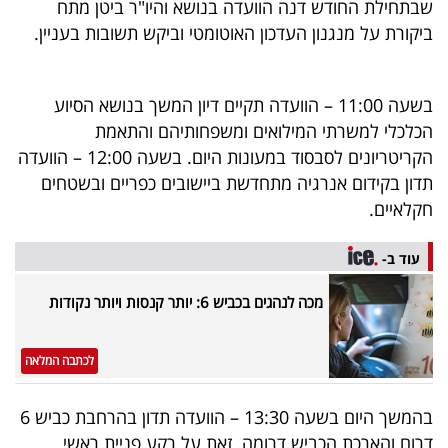
שבתחילת החודש דנה הוועדה בנושא והיו"ר ביטן מתח
40
ביקורת על מנגנון העדכון האוטומטי וביקש תשובות בעניין.
שיתופי
בשעה 11:00 – הוועדה תקיים דיון המשך בנושא הסיוע
פעולה
הכלכלי למשרתי המילואים ומשפחותיהם והתאמת
הקריטריונים לסבסוד במעונות היום. בשעה 12:00 – הוועדה
תדון בקידום אנרגיה מתחדשת ביישובים כפריים ובשטחים
חקלאיים.
דרושים
עוד ב-
ניוזלטרים
מכה לנהגים בכביש 6: יותר קנסות ויותר נקודות
מייל
לכתבה המלאה
אדום
בהמשך היום בשעה 13:30 – הוועדה תדון בהרחבת כביש 6
דרום והארכת הכביש דרומה. זאת על רקע פניית ראשי