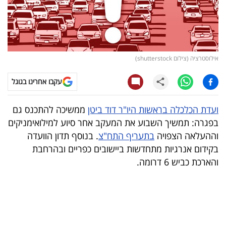
קריפטו
ויראלי
אילוסטרציה (צילום shutterstock)
טלוויזיה
עקבו אחרינו בגוגל
עסקי
ספורט
ועדת הכלכלה בראשות היו"ר דוד ביטן
ממשיכה להתכנס גם
בפגרה: תמשיך השבוע את המעקב אחר סיוע למילואימניקים
קריירה
וההעלאה הצפויה
בתעריף התח"צ
. בנוסף תדון הוועדה
ולימודים
בקידום אנרגיות מתחדשות ביישובים כפריים ובהרחבת
והארכת כביש 6 דרומה.
מינויים
רייטינג
רכב