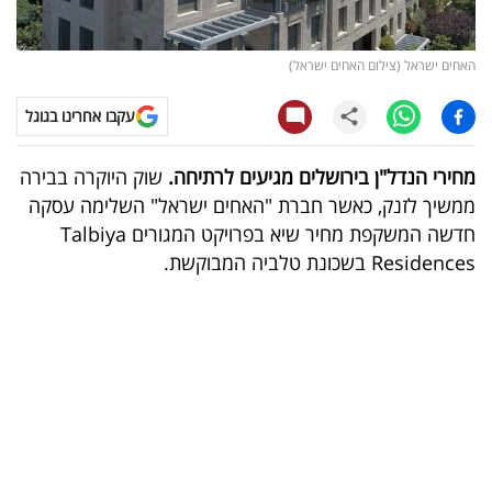
קריפטו
האחים ישראל (צילום האחים ישראל)
ויראלי
עקבו אחרינו בגוגל
טלוויזיה
מחירי הנדל"ן בירושלים מגיעים לרתיחה.
שוק היוקרה בבירה
עסקי
ממשיך לזנק, כאשר חברת "האחים ישראל" השלימה עסקה
ספורט
חדשה המשקפת מחיר שיא בפרויקט המגורים Talbiya
Residences בשכונת טלביה המבוקשת.
קריירה
ולימודים
מינויים
רייטינג
רכב