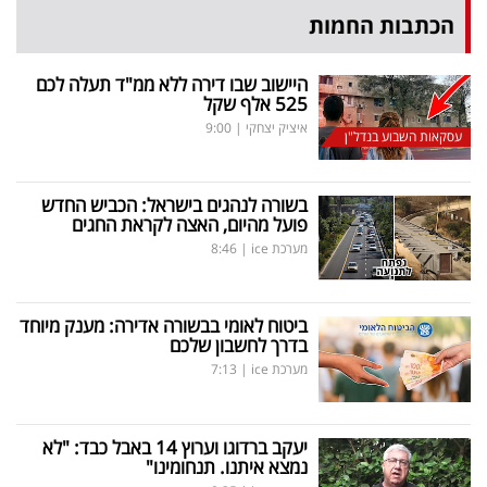
הכתבות החמות
היישוב שבו דירה ללא ממ"ד תעלה לכם
525 אלף שקל
איציק יצחקי
|
9:00
עסקאות השבוע בנדל"ן
בשורה לנהגים בישראל: הכביש החדש
פועל מהיום, האצה לקראת החגים
מערכת ice
|
8:46
ביטוח לאומי בבשורה אדירה: מענק מיוחד
בדרך לחשבון שלכם
מערכת ice
|
7:13
יעקב ברדוגו וערוץ 14 באבל כבד: "לא
נמצא איתנו. תנחומינו"