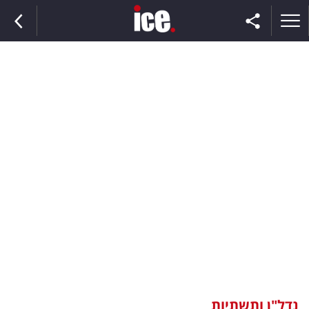
ראשי
הנבחרת
השוק
תקשורת
ומדיה
כסף
וצרכנות
נדל"ן ותשתיות