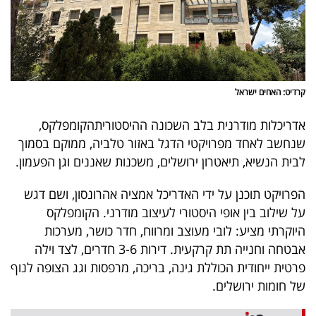
40
שיתופי
פעולה
קרדיט: האחים ישראל
אדריכלות מודרנית בלב השכונה ההיסטוריתהקומפלקס,
שנחשב לאחד מפרויקטי הדגל באזור טלביה, ממוקם בסמוך
דרושים
לבית הנשיא, תיאטרון ירושלים, משכנות שאננים וגן הפעמון.
ניוזלטרים
הפרויקט תוכנן על ידי האדריכל אמציה אהרונסון, ושם דגש
על שילוב בין אופי היסטורי לעיצוב מודרני. הקומפלקס
היוקרתי מציע: לובי מעוצב ומרווח, חדר כושר, מערכות
מייל
אבטחה וחנייה תת קרקעית. דירות 3-6 חדרים, לצד וילה
אדום
פרטית ייחודית הכוללת גינה, בריכה, מרפסות וגג הצופה לנוף
של חומות ירושלים.