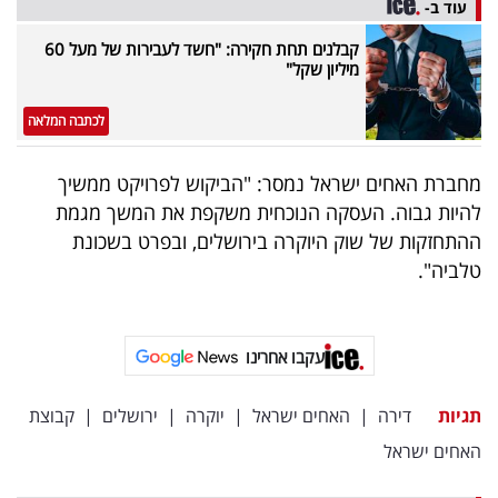
עוד ב-
פרסמו
באייס
קבלנים תחת חקירה: "חשד לעבירות של מעל 60
מיליון שקל"
עקבו
לכתבה המלאה
אחרינו:
מחברת האחים ישראל נמסר: "הביקוש לפרויקט ממשיך
להיות גבוה. העסקה הנוכחית משקפת את המשך מגמת
ההתחזקות של שוק היוקרה בירושלים, ובפרט בשכונת
טלביה".
עקבו אחרינו
תגיות
דירה
|
האחים ישראל
|
יוקרה
|
ירושלים
|
קבוצת
האחים ישראל