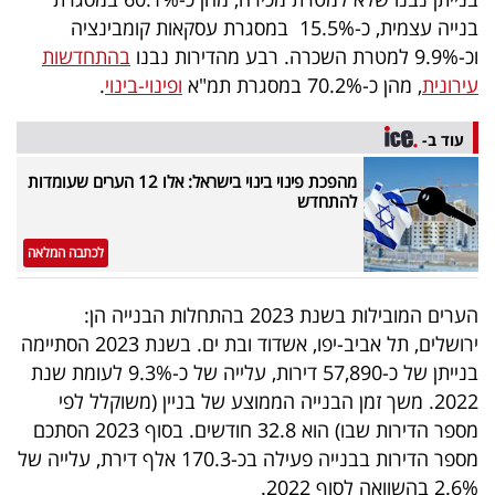
40
בנייה עצמית, כ-15.5% במסגרת עסקאות קומבינציה
וכ-9.9% למטרת השכרה. רבע מהדירות נבנו
בהתחדשות
עירונית
, מהן כ-70.2% במסגרת תמ"א
ופינוי-בינוי
.
שיתופי
פעולה
עוד ב-
מהפכת פינוי בינוי בישראל: אלו 12 הערים שעומדות
להתחדש
דרושים
לכתבה המלאה
ניוזלטרים
הערים המובילות בשנת 2023 בהתחלות הבנייה הן:
ירושלים, תל אביב-יפו, אשדוד ובת ים. בשנת 2023 הסתיימה
בנייתן של כ-57,890 דירות, עלייה של כ-9.3% לעומת שנת
מייל
2022. משך זמן הבנייה הממוצע של בניין (משוקלל לפי
אדום
מספר הדירות שבו) הוא 32.8 חודשים. בסוף 2023 הסתכם
מספר הדירות בבנייה פעילה בכ-170.3 אלף דירת, עלייה של
2.6% בהשוואה לסוף 2022.