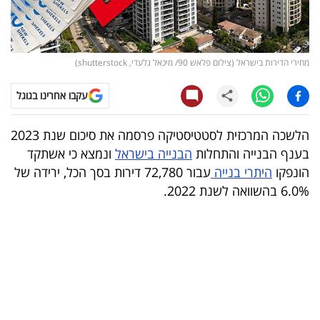
קריפטו
ויראלי
מחירי הדירות בישראל (צילום פלאש 90/ מיכאל גלעדי, shutterstock)
טלוויזיה
עקבו אחרינו בגוגל
עסקי
הלשכה המרכזית לסטטיסטיקה פרסמה את סיכום שנת 2023
ספורט
בענף הבנייה והתחלות
הבנייה בישראל
ונמצא כי אשתקד
הונפקו
היתרי בנייה
עבור 72,780 דירות בסך הכל, ירידה של
קריירה
6.0% בהשוואה לשנת 2022.
ולימודים
מינויים
רייטינג
רכב