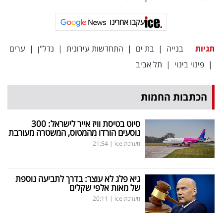
פרסמו
באייס
עקבו אחרינו
עקבו
תגיות
בנייה
|
בת ים
|
התחדשות עירונית
|
נדל"ן
|
ערים
אחרינו:
|
פינוי בינוי
|
תל אביב
הכתבות החמות
סיוט בטיסת וויז אייר לישראל: 300
נוסעים הורדו מהמטוס, המשטרה מעורבת
מערכת ice
|
21:54
גיא פלג לא עוצר: בדרך לתביעה נוספת
של מאות אלפי שקלים
מערכת ice
|
20:11