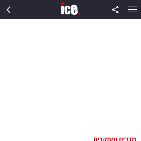
ראשי
הנבחרת
השוק
תקשורת
ומדיה
כסף
וצרכנות
מדדים ומחקרים