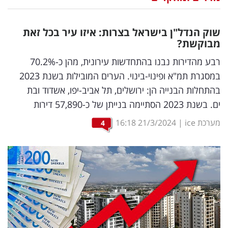
נדל"ן
שוק הנדל"ן בישראל בצרות: איזו עיר בכל זאת
דיגיטל
מבוקשת?
וטק
רבע מהדירות נבנו בהתחדשות עירונית, מהן כ-70.2%
במסגרת תמ"א ופינוי-בינוי. הערים המובילות בשנת 2023
שיווק
בהתחלות הבנייה הן: ירושלים, תל אביב-יפו, אשדוד ובת
ופרסום
ים. בשנת 2023 הסתיימה בנייתן של כ-57,890 דירות
משפט
מערכת ice
|
21/3/2024
16:18
4
מדדים
ומחקרים
דעות
רכילות
עסקית