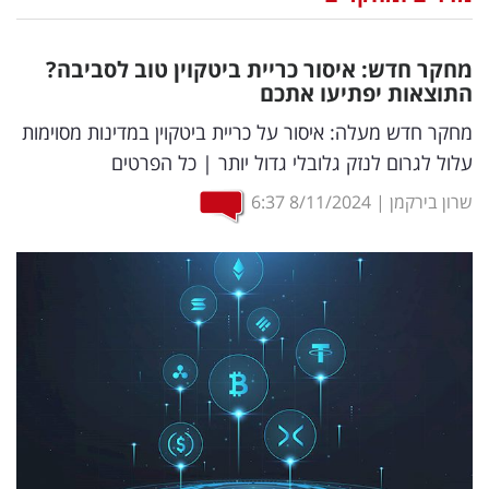
נדל"ן
מחקר חדש: איסור כריית ביטקוין טוב לסביבה?
דיגיטל
התוצאות יפתיעו אתכם
וטק
מחקר חדש מעלה: איסור על כריית ביטקוין במדינות מסוימות
עלול לגרום לנזק גלובלי גדול יותר | כל הפרטים
שיווק
שרון בירקמן
|
8/11/2024
6:37
ופרסום
משפט
מדדים
ומחקרים
דעות
רכילות
עסקית