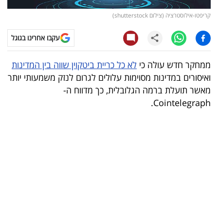
קריפטו-אילוסטרציה (צילום shutterstock)
קריפטו
עקבו אחרינו בגוגל
ויראלי
ממחקר חדש עולה כי
לא כל כריית ביטקוין שווה בין המדינות
טלוויזיה
ואיסורים במדינות מסוימות עלולים לגרום לנזק משמעותי יותר
עסקי
מאשר תועלת ברמה הגלובלית, כך מדווח ה-
Cointelegraph.
ספורט
קריירה
ולימודים
מינויים
רייטינג
רכב