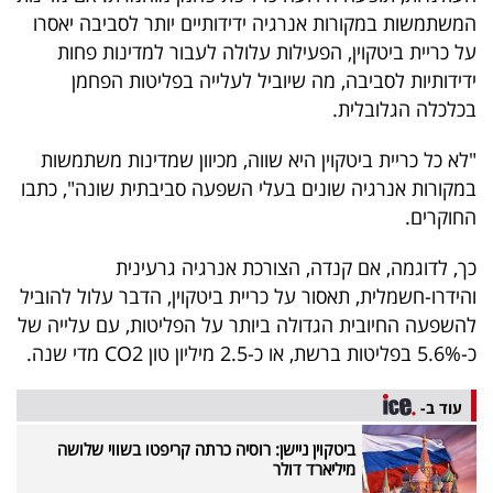
40
המשתמשות במקורות אנרגיה ידידותיים יותר לסביבה יאסרו
על כריית ביטקוין, הפעילות עלולה לעבור למדינות פחות
ידידותיות לסביבה, מה שיוביל לעלייה בפליטות הפחמן
שיתופי
בכלכלה הגלובלית.
פעולה
"לא כל כריית ביטקוין היא שווה, מכיוון שמדינות משתמשות
במקורות אנרגיה שונים בעלי השפעה סביבתית שונה", כתבו
החוקרים.
דרושים
כך, לדוגמה, אם קנדה, הצורכת אנרגיה גרעינית
והידרו-חשמלית, תאסור על כריית ביטקוין, הדבר עלול להוביל
ניוזלטרים
להשפעה החיובית הגדולה ביותר על הפליטות, עם עלייה של
כ-5.6% בפליטות ברשת, או כ-2.5 מיליון טון CO2 מדי שנה.
מייל
עוד ב-
אדום
ביטקוין ניישן: רוסיה כרתה קריפטו בשווי שלושה
מיליארד דולר