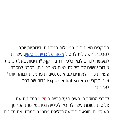
בריאות
תרבות
ופנאי
תיירות
החוקרים מציינים כי ממשלות במדינות ידידותיות יותר
TOP-
לסביבה, השוקלות להטיל
איסור על כריית ביטקוין
, עשויות
5
למעשה לגרום לנזק כלכלי רחב היקף. "מדיניות בעלת כוונות
טובות עשויה להוביל לתוצאות לא מכוונות, ובפרט להסבת
המילון
פעולות כריה לאזורים עם אינטנסיביות פחמנית גבוהה יותר",
הכלכלי
ציינו חוקרי Exponential Science בדוח שפורסם
לאחרונה.
פודקאסט
לדברי החוקרים, האיסור על כריית
ביטקוין
במדינות עם
40
פליטות נמוכות עשוי להוביל לעלייה נטו בפליטות הפחמן
UNDER
העולמיות, תופעה הידועה כדליפת פחמן מוחמרת. אם מדינות