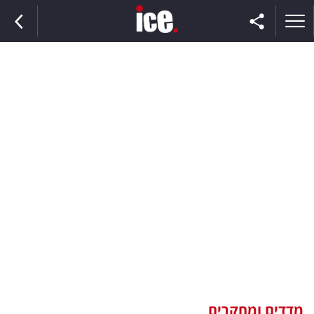
ראשי
הנבחרת
השוק
תקשורת
ומדיה
כסף
וצרכנות
מדדים ומחקרים