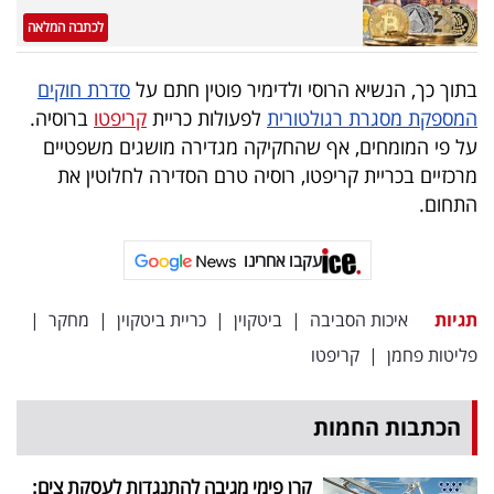
פרסמו
לכתבה המלאה
באייס
בתוך כך, הנשיא הרוסי ולדימיר פוטין חתם על
סדרת חוקים
עקבו
המספקת מסגרת רגולטורית
לפעולות כריית
קריפטו
ברוסיה.
אחרינו:
על פי המומחים, אף שהחקיקה מגדירה מושגים משפטיים
מרכזיים בכריית קריפטו, רוסיה טרם הסדירה לחלוטין את
התחום.
עקבו אחרינו
תגיות
איכות הסביבה
|
ביטקוין
|
כריית ביטקוין
|
מחקר
|
פליטות פחמן
|
קריפטו
הכתבות החמות
קרן פימי מגיבה להתנגדות לעסקת צים: