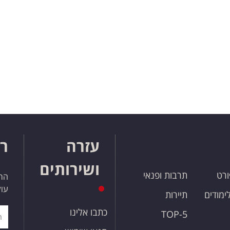
עזרה
רו
ושירותים
ורט
תרבות ופנאי
הרש
עול
לימודים
תיירות
כתבו אלינו
TOP-5