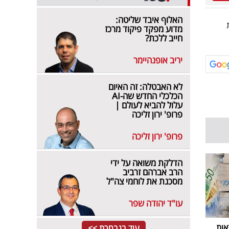
האלוף איבד שליטה:
קדמת
מדוע מפקד פיקוד מרכז
חייב ללכת?
יריב אופנהיימר
לא האבטלה: זה האיום
הכלכלי החדש שה-AI
עלול להביא לעולם |
פרופ' ירון זליכה
פרופ' ירון זליכה
הדלקת משואה על ידי
הרב אברהם זרביב
מסכנת את לוחמי צה"ל
עו"ד יהודה שפר
אות
עוד בנבחרת >>