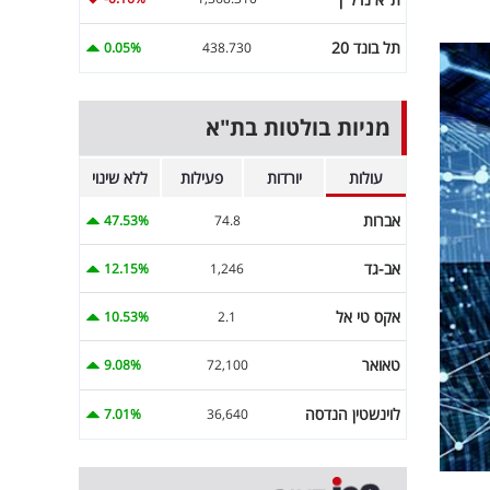
תל בונד 20
0.05%
438.730
מניות בולטות בת"א
עולות
יורדות
פעילות
ללא שינוי
אברות
47.53%
74.8
אב-גד
12.15%
1,246
אקס טי אל
10.53%
2.1
טאואר
9.08%
72,100
לוינשטין הנדסה
7.01%
36,640