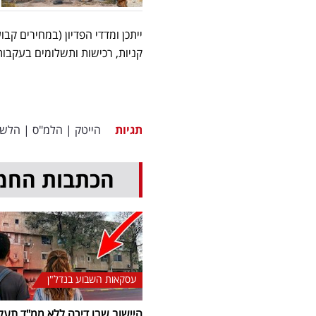
קניות, רכישות ותשלומים בעקב
תגיות
הייטק
|
הלמ"ס
|
הלשכ
הכתבות החמ
עסקאות השבוע בנדל"ן
היישוב שבו דירה ללא ממ"ד תעל