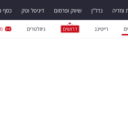
ומדיה
נדל"ן
שיווק ופרסום
דיגיטל וטק
כסף ו
ם
רייטינג
דרושים
ניוזלטרים
מי