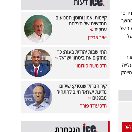
דעות
ון סך
קיימות, אמון וחוסן: המנועים
וקטובר-דצמבר 2024 בהשוואה לרבעון יולי-ספטמבר 2024, בהמשך
החדשים של הצלחה
עור של
עסקית
ר של
יאיר אבידן
התיישבות יהודית בעזה: כך
-דצמבר
מחזקים את ביטחון ישראל
ן סך ענפי ההייטק בשיעור של 0.4% בחישוב שנתי, בהמשך לעלייה של 1.5% ועלייה
ח"כ משה סולומון
1.. עם זאת, פדיון ההייטק
קיר הברזל שנסדק: שיקום
מדינת ישראל חייב להתחיל
מבפנים
ח"כ עודד פורר
לאה
הנבחרת