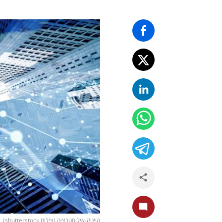
הייטק-אילוסטרציה (צילום shutterstock)