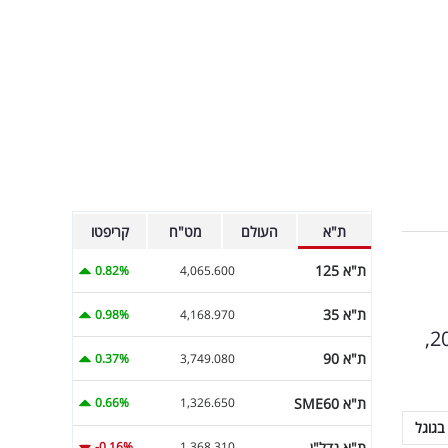
ת"א
העולם
מט"ח
קריפטו
ת"א 125
0.82%
4,065.600
ת"א 35
0.98%
4,168.970
פדיון כלל הענפים עלה ב-4.1%; עלייה של 0.4% בלבד בפדיון סך ענפי ההייטק בחודשים אוקטובר-דצמבר 2024,
ת"א 90
0.37%
3,749.080
ת"א SME60
0.66%
1,326.650
בגוגל
ת"א נדל"ן
-0.16%
1,368.310