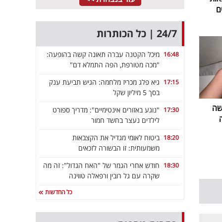
ם
24/7 | כל הכותרות
מיכל הקטנה עברה תאונה קשה בהופעה:
16:48
"מכה מטורפת, הפה התמלא דם"
גיא פלג מכריז מלחמה: הגיש תביעת ענק
17:15
בסך 5 מיליון שקל
שה
"נוגע באזורים אינטימיים": מדריך ספורט
17:30
לילדים נעצר בחשד חמור
ביטוח לאומי מגדיל את הקצבאות
18:20
משמעותית: זו הבשורה לזכאים
חודש אחרי הגמר של "האח הגדול": זה מה
18:30
שקרה עם גל רובין ורפאלה טווינה
כל החדשות