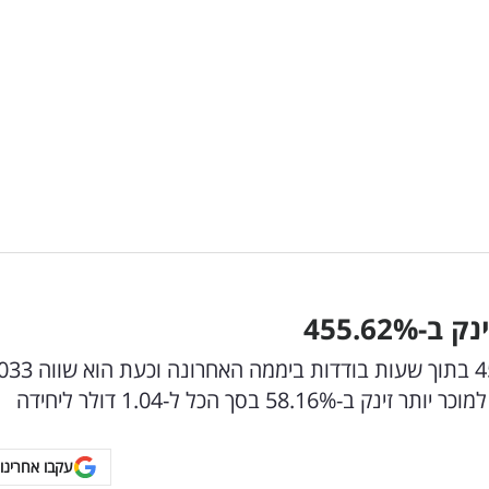
455.62
%
המטבע נוירוצ'ייןAI רשם זינוק משוגע של 455.62% בתו
סך הכל ל-1.04 דולר ליחידה
עקבו אחרינו 