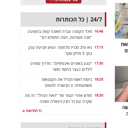
24/7 | כל הכותרות
מיכל הקטנה עברה תאונה קשה בהופעה:
16:48
"מכה מטורפת, הפה התמלא דם"
אות
גיא פלג מכריז מלחמה: הגיש תביעת ענק
17:15
ם
בסך 5 מיליון שקל
"נוגע באזורים אינטימיים": מדריך ספורט
17:30
לילדים נעצר בחשד חמור
ביטוח לאומי מגדיל את הקצבאות
18:20
משמעותית: זו הבשורה לזכאים
חודש אחרי הגמר של "האח הגדול": זה מה
18:30
שקרה עם גל רובין ורפאלה טווינה
שה
כל החדשות