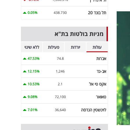
תל בונד 20
0.05%
438.730
מניות בולטות בת"א
עולות
יורדות
פעילות
ללא שינוי
אברות
47.53%
74.8
אב-גד
12.15%
1,246
אקס טי אל
10.53%
2.1
טאואר
9.08%
72,100
לוינשטין הנדסה
7.01%
36,640