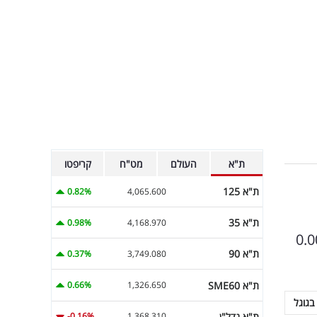
ת"א
העולם
מט"ח
קריפטו
ת"א 125
0.82%
4,065.600
ת"א 35
0.98%
4,168.970
ך שעות בודדות ביממה האחרונה וכעת הוא שווה 0.0033
ת"א 90
0.37%
3,749.080
ת"א SME60
0.66%
1,326.650
בגוגל
ת"א נדל"ן
-0.16%
1,368.310