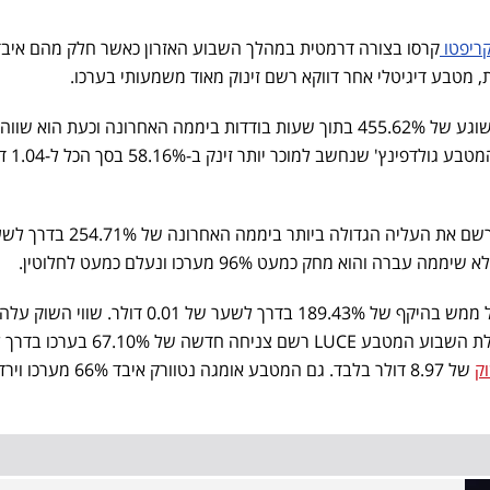
ריפטו
קרסו בצורה דרמטית במהלך השבוע האזרון כאשר חלק מהם איבד
רשם זינוק משוגע של 455.62% בתוך שעות בודדות ביממה האחרונה וכעת הוא שווה
0.0033 דולר בסך הכל ליחידה. המ
רק לפני יומיים המטבע מובארק רשם את העליה הגדולה ביותר ביממה האחרונה של 
גם המטבע זנלינק עם קפיצה של ממש בהיקף של 189.43% בדרך לשער של 0.01 דולר. שווי השוק עלה
LUCE
רשם צניחה חדשה של 67.10% בער
וק
של 8.97 דולר בלבד. גם המטבע אומגה נטוורק איבד 66% מערכו וי