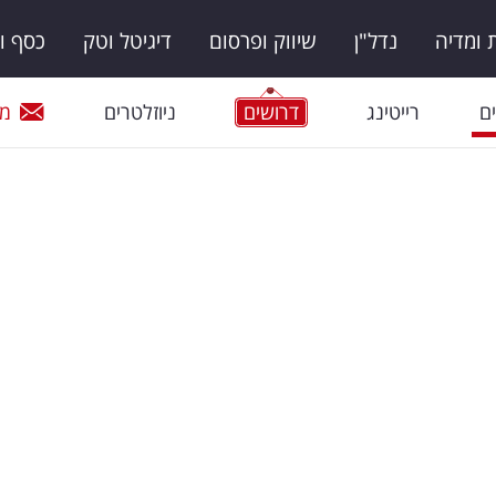
ומדיה
נדל"ן
שיווק ופרסום
דיגיטל וטק
כסף ו
ם
רייטינג
דרושים
ניוזלטרים
מי