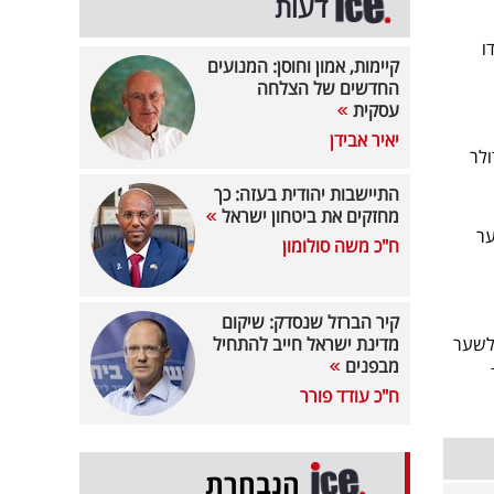
דעות
ו
קיימות, אמון וחוסן: המנועים
החדשים של הצלחה
עסקית
יאיר אבידן
טבע גולדפינץ' שנחשב למוכר יותר זינק ב-58.16% בסך הכל ל-1.04 דולר
התיישבות יהודית בעזה: כך
מחזקים את ביטחון ישראל
254.71% בדרך לשער
ח"כ משה סולומון
קיר הברזל שנסדק: שיקום
כו בדרך לשער
מדינת ישראל חייב להתחיל
מבפנים
רד
ח"כ עודד פורר
הנבחרת