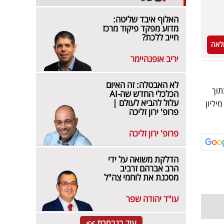
האלוף איבד שליטה:
מדוע מפקד פיקוד מרכז
חייב ללכת?
לאה
יריב אופנהיימר
לא האבטלה: זה האיום
תוך
הכלכלי החדש שה-AI
עלול להביא לעולם |
 זמן של כ-24 השעות בשיעור של 1785% לשער חדש של 0.181 דולר בסך הכל ושווי שוק של 15.79 מיליון
פרופ' ירון זליכה
פרופ' ירון זליכה
הדלקת משואה על ידי
הרב אברהם זרביב
מסכנת את לוחמי צה"ל
עו"ד יהודה שפר
עוד בנבחרת >>