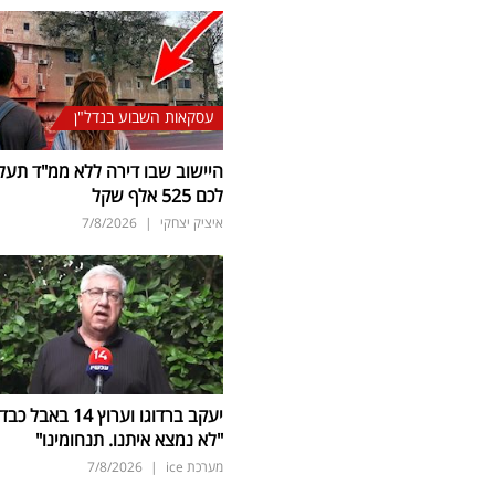
עסקאות השבוע בנדל"ן
היישוב שבו דירה ללא ממ"ד תעל
לכם 525 אלף שקל
איציק יצחקי
|
7/8/2026
יעקב ברדוגו וערוץ 14 באבל כב
"לא נמצא איתנו. תנחומינו"
מערכת ice
|
7/8/2026