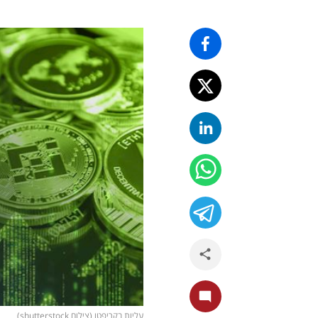
עליות בקריפטו (צילום shutterstock)