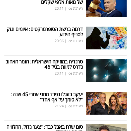
של מאות אלפי שקלים
מערכת ice
|
20:11
דרמה ברשת הסופרמרקטים: איומים ונזק
לסניף הידוע
מערכת ice
|
20:36
טרגדיה במוזיקה הישראלית: הזמר האהוב
נדרס למוות בגיל 46
מערכת ice
|
20:11
יעקב בוזגלו נפרד מחני אחרי 45 שנה:
"לא סומך על אף אחד"
מערכת ice
|
21:24
טום שלח באבל כבד: "צער גדול, ההלוויה