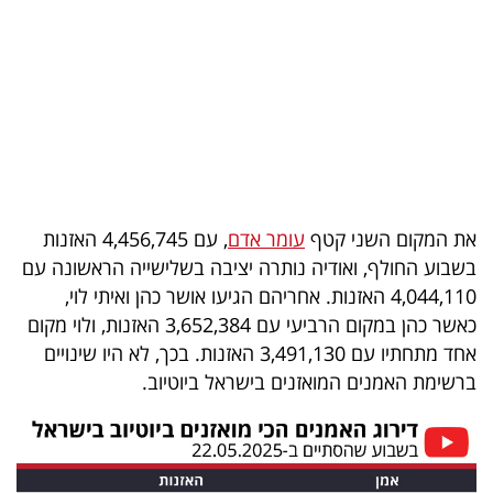
בריאות
תרבות
ופנאי
תיירות
TOP-
את המקום השני קטף
עומר אדם
, עם 4,456,745 האזנות
5
בשבוע החולף, ואודיה נותרה יציבה בשלישייה הראשונה עם
4,044,110 האזנות. אחריהם הגיעו אושר כהן ואיתי לוי,
המילון
כאשר כהן במקום הרביעי עם 3,652,384 האזנות, ולוי מקום
הכלכלי
אחד מתחתיו עם 3,491,130 האזנות. בכך, לא היו שינויים
ברשימת האמנים המואזנים בישראל ביוטיוב.
פודקאסט
40
UNDER