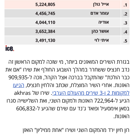
40
שיתופי
פעולה
בגזרת השירים המואזנים ביותר, מי שזכה למקום הראשון זה
דרושים
נדב חנציס ששחרר במהלך השבוע החולף את שירו "אם את
כבר הולכת" שהתקבל בברכה אצל הקהל, וזכה ל-909,935
ניוזלטרים
האזנות. אחרי השיר המוצלח, שכתב והלחין חנציס,
הגיעו
למקומות 2 ו-3 שירים מהעולם הערבי
. שירו של akhras
הגיע ל-722,964 האזנות ולמקום השני, ואת השלישייה סגרו
מייל
בסאן אימסעיל ופואד ג'נד עם שירם שהגיע ל-606,832
אדום
האזנות.
רון חיון ירד מהמקום השני ושירו "אחת ממיליון" הואזן