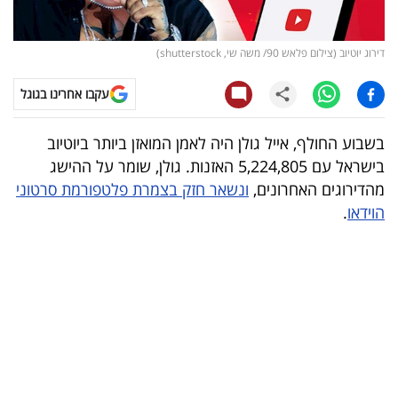
קריפטו
דירוג יוטיוב (צילום פלאש 90/ משה שי, shutterstock)
ויראלי
עקבו אחרינו בגוגל
טלוויזיה
בשבוע החולף, אייל גולן היה לאמן המואזן ביותר ביוטיוב
עסקי
בישראל עם 5,224,805 האזנות. גולן, שומר על ההישג
ספורט
מהדירוגים האחרונים,
ונשאר חזק בצמרת פלטפורמת סרטוני
הוידאו
.
קריירה
ולימודים
מינויים
רייטינג
רכב