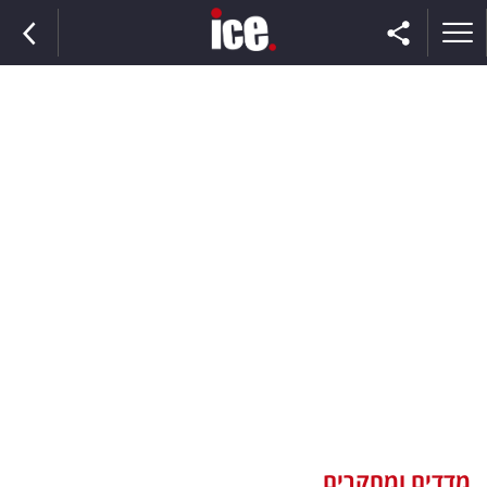
ראשי
הנבחרת
השוק
תקשורת
ומדיה
כסף
וצרכנות
מדדים ומחקרים