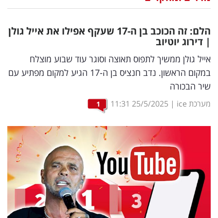
נדל"ן
הלם: זה הכוכב בן ה-17 שעקף אפילו את אייל גולן
דיגיטל
| דירוג יוטיוב
וטק
אייל גולן ממשיך לתפוס תאוצה וסוגר עוד שבוע מוצלח
במקום הראשון. נדב חנציס בן ה-17 הגיע למקום מפתיע עם
שיווק
שיר הבכורה
ופרסום
מערכת ice
|
25/5/2025
11:31
1
משפט
מדדים
ומחקרים
דעות
רכילות
עסקית