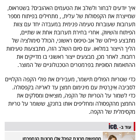
40
איך יודעים לבחור ולשלב את הטעמים האהובים? בשטראוס,
שמייצרת את הקפסולות של עלית, , מתחילים בפיתוח מספר
תערובות שעוברות טעימה פנימית במעבדה יחד עם צוות
שיתופי
הפיתוח והשיווק. אחרי בחירת תערובת אחת או שתיים,
פעולה
מתבצע פיילוט של אב-טיפוס ראשוני, הכולל סימולציה של
הליך הייצור במלואו. עם סיום השלב הזה, מתבצעות טעימות
רחבות. לאחר מכן, מבצעים ייצור ראשוני בו מדייקים את
ההתאמות הסופיות בפרמטרים הטכנולוגיים של המוצר.
דרושים
כדי שטריות הפולים תישמר, מעבירים את פולי הקפה הקלויים
ניוזלטרים
לסביבה אִינֶרְטִית עם מינימום חמצן עד לאריזה בקפסולה.
כדי לשמור על הטריות של הקפה, מוציאים ומסלקים את
החמצן מהקפסולה ומחליפים אותו בחנקן, ששומר על טריות
מייל
מקסימלית של הקפה.
אדום
עוד ב-
מחפשים מכונת קפה? אלו מכונות הנספרסו