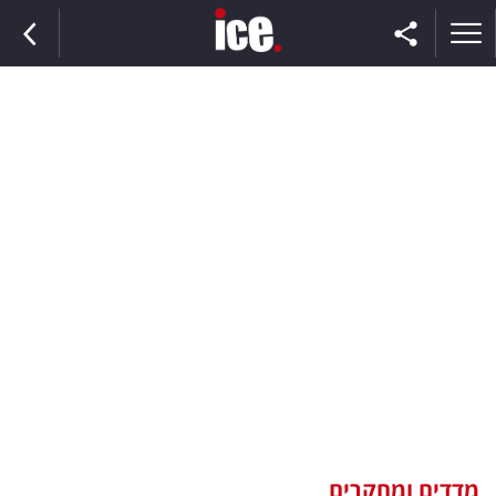
ראשי
הנבחרת
השוק
תקשורת
ומדיה
כסף
וצרכנות
מדדים ומחקרים