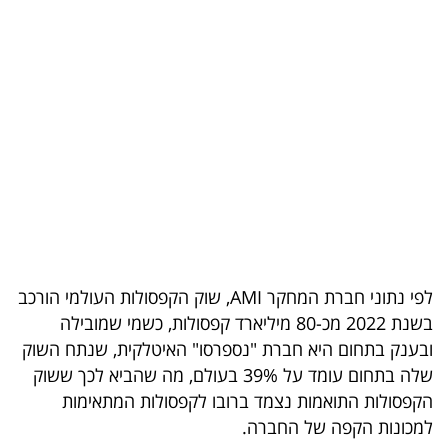
בריאות
תרבות
ופנאי
תיירות
TOP-
5
המילון
לפי נתוני חברת המחקר AMI, שוק הקפסולות העולמי הורכב
הכלכלי
בשנת 2022 מכ-80 מיליארד קפסולות, כשמי שמובילה
ובענק בתחום היא חברת "נספרסו" האיטלקית, שנתח השוק
פודקאסט
שלה בתחום עומד על 39% בעולם, מה שהביא לכך ששוק
הקפסולות התואמות נצמד ברובו לקפסולות המתאימות
40
למכונות הקפה של החברה.
UNDER