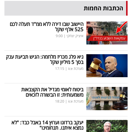
הכתבות החמות
היישוב שבו דירה ללא ממ"ד תעלה לכם
525 אלף שקל
איציק יצחקי
|
9:00
עסקאות השבוע בנדל"ן
גיא פלג מכריז מלחמה: הגיש תביעת ענק
בסך 5 מיליון שקל
מערכת ice
|
17:15
ביטוח לאומי מגדיל את הקצבאות
משמעותית: זו הבשורה לזכאים
מערכת ice
|
18:20
יעקב ברדוגו וערוץ 14 באבל כבד: "לא
נמצא איתנו. תנחומינו"