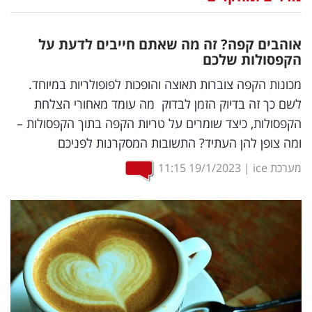
נדל"ן
אוהבים קפה? זה מה שאתם חייבים לדעת על
דיגיטל
הקפסולות שלכם
וטק
מכונות הקפה צוברות תאוצה והופכות לפופולריות במיוחד.
לשם כך זה בדיוק הזמן לבדוק מה עומד מאחורי הצלחת
שיווק
הקפסולות, כיצד שומרים על טריות הקפה בתוך הקפסולות –
ופרסום
ומה צופן להן העתיד? התשובות המסקרנות לפניכם
משפט
מערכת ice
|
19/1/2023
11:15
מדדים
ומחקרים
דעות
רכילות
עסקית