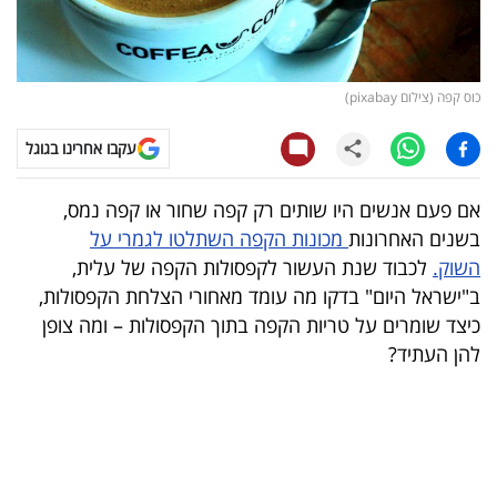
קריפטו
ויראלי
כוס קפה (צילום pixabay)
טלוויזיה
עקבו אחרינו בגוגל
עסקי
אם פעם אנשים היו שותים רק קפה שחור או קפה נמס,
ספורט
בשנים האחרונות
מכונות הקפה השתלטו לגמרי על
השוק.
לכבוד שנת העשור לקפסולות הקפה של עלית,
קריירה
ב"ישראל היום" בדקו מה עומד מאחורי הצלחת הקפסולות,
ולימודים
כיצד שומרים על טריות הקפה בתוך הקפסולות – ומה צופן
להן העתיד?
מינויים
רייטינג
רכב