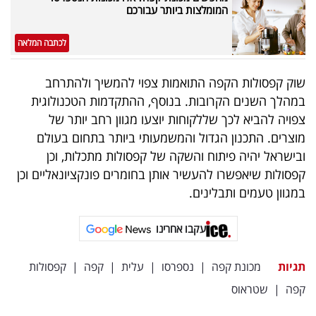
פרסמו
המומלצות ביותר עבורכם
באייס
לכתבה המלאה
עקבו
שוק קפסולות הקפה התואמות צפוי להמשיך ולהתרחב
אחרינו:
במהלך השנים הקרובות. בנוסף, ההתקדמות הטכנולוגית
צפויה להביא לכך שללקוחות יוצעו מגוון רחב יותר של
מוצרים. התכנון הגדול והמשמעותי ביותר בתחום בעולם
ובישראל יהיה פיתוח והשקה של קפסולות מתכלות, וכן
קפסולות שיאפשרו להעשיר אותן בחומרים פונקציונאליים וכן
במגוון טעמים ותבלינים.
עקבו אחרינו
תגיות
מכונת קפה
|
נספרסו
|
עלית
|
קפה
|
קפסולות
קפה
|
שטראוס