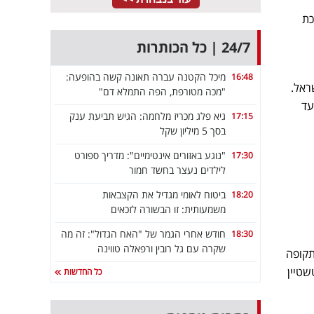
ך, זוכת
24/7 | כל הכותרות
מיכל הקטנה עברה תאונה קשה בהופעה:
16:48
ראל.
"מכה מטורפת, הפה התמלא דם"
עד
גיא פלג מכריז מלחמה: הגיש תביעת ענק
17:15
בסך 5 מיליון שקל
"נוגע באזורים אינטימיים": מדריך ספורט
17:30
לילדים נעצר בחשד חמור
ביטוח לאומי מגדיל את הקצבאות
18:20
משמעותית: זו הבשורה לזכאים
חודש אחרי הגמר של "האח הגדול": זה מה
18:30
שקרה עם גל רובין ורפאלה טווינה
תקופה
שטיין
כל החדשות