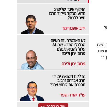
האלוף איבד שליטה:
מדוע מפקד פיקוד מרכז
חייב ללכת?
ל
יריב אופנהיימר
לא האבטלה: זה האיום
 מייצג
הכלכלי החדש שה-AI
עלול להביא לעולם |
חדשות
פרופ' ירון זליכה
13 לראש בראש מול חדשות 12 בגזרת השבוע, עד למעבר המדובר לתאגיד השידור הציבורי וזינוק של כאן 11
פרופ' ירון זליכה
הדלקת משואה על ידי
הרב אברהם זרביב
מסכנת את לוחמי צה"ל
עו"ד יהודה שפר
עוד בנבחרת >>