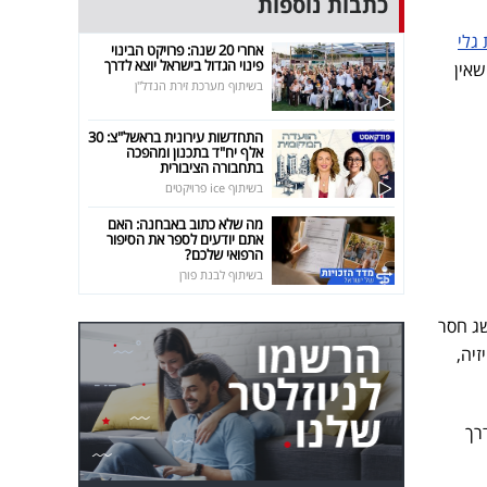
כתבות נוספות
גלי
אחרי 20 שנה: פרויקט הבינוי
פינוי הגדול בישראל יוצא לדרך
שאין
בשיתוף מערכת זירת הנדל"ן
התחדשות עירונית בראשל"צ: 30
אלף יח"ד בתכנון ומהפכה
בתחבורה הציבורית
בשיתוף ice פרויקטים
מה שלא כתוב באבחנה: האם
אתם יודעים לספר את הסיפור
הרפואי שלכם?
בשיתוף לבנת פורן
 בישראל - הישג חסר
וויזיה,
רך