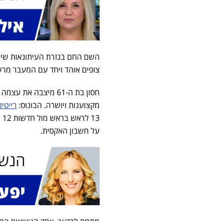
השם החם בגזרת העיתונאות שייך
צופים אוהד ויחד עם המעבר מרשת 13 וחדשות 13 אל עבר תאגיד השידור הצ
חסון בת ה-61 מיצבה 
מקצוענות ויושרה. הבונוס:
רייטי
על חשבון האקסית.