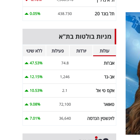
תל בונד 20
0.05%
438.730
מניות בולטות בת"א
עולות
יורדות
פעילות
ללא שינוי
אברות
47.53%
74.8
אב-גד
12.15%
1,246
אקס טי אל
10.53%
2.1
טאואר
9.08%
72,100
לוינשטין הנדסה
7.01%
36,640