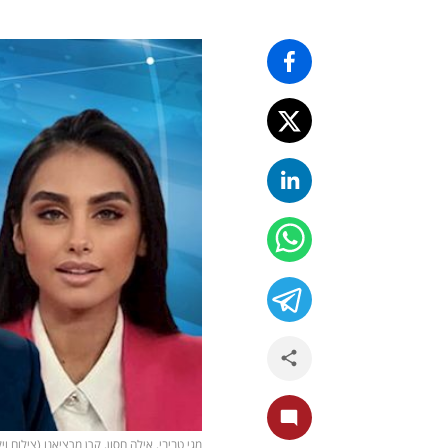
מגי טביבי, אילה חסון, קרן מרציאנו (צילום ויקיפדיה-Omermantzur, מסך 13, ויקיפדיה- אייל בן יעיש