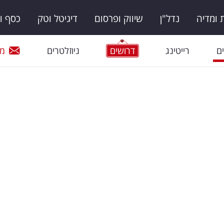
ומדיה
נדל"ן
שיווק ופרסום
דיגיטל וטק
כסף ו
ם
רייטינג
דרושים
ניוזלטרים
מי