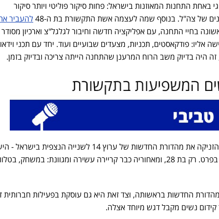
י באחת התחנות המאוזנות בישראל: פחות סיקור פוליטי ויותר סיקור
ים של צה"ל. בנוסף שמה לעצמה אשת התקשורת בת ה-48
להעביר את 
אשונה בחיי התחנה, עם אפליקציה חדשה וחיבור לגלגל"צ וארכיון מסודר 
 אליו: פודקאסטים, תכניות, מצעדים שבועיים ועוד. יחד עם תכני וידאו
זה היה בדיוק משב הרוח המרענן שהתחנה הייתה צריכה ובדיוק בזמן.
בתקופה קצרה בלבד, מגי טביבי הזניקה את מהדורת החדשות של ערוץ 14 לשנייה הנצפית
תקדים בטלוויזיה בכלל וברייטינג בפרט. רק בת 28, ומאחוריה כבר קריירה עשירה ומגוונת: במשחק, בטל
הדורת החדשות בראשותה, וצד זאת היא גם עוסקת בפעילות חברותית ד
קידום נשים מקבל דגש מיוחד אצלה.