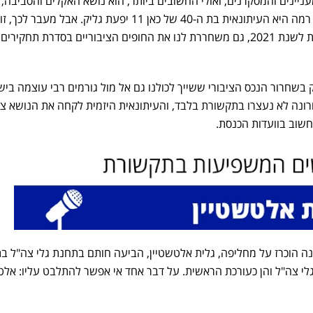
ינים והמסקרנים, ואולי החשובים ביותר, הוא נושא האקלים והסביבה,
והדמות שמובילה את הנושא ביד רמה היא העיתונאית בת ה-40 של כאן 11 יפעת גליק. אבל מעבר לכ
פרס סוקולוב לעיתונות אלקטרונית לשנת 2021, גם משחררת לנו את החופים הציבוריים בסדרת תחקירים
שחרור הנכס הציבורי ששייך לכולנו גם אל מול גורמים רבי עוצמה ביש
נה לא נעצרו בתקשורת בלבד, והעיתונאית היזמית לקחה את הנושא צ
שוב בוועדות הכנסת.
ה הוכרז על מחליפה, גלית אלטשטיין, הביעה חותם בתחנת גלי צה"ל ב
 צה"ל והן כעורכת הראשית. על דבר אחד אי אפשר להתלבט עליו: אלט