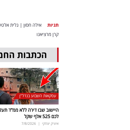
תגיות
אילה חסון
|
גלית אלטש
קרן מרציאנו
הכתבות החמ
עסקאות השבוע בנדל"ן
היישוב שבו דירה ללא ממ"ד תעל
לכם 525 אלף שקל
איציק יצחקי
|
7/8/2026