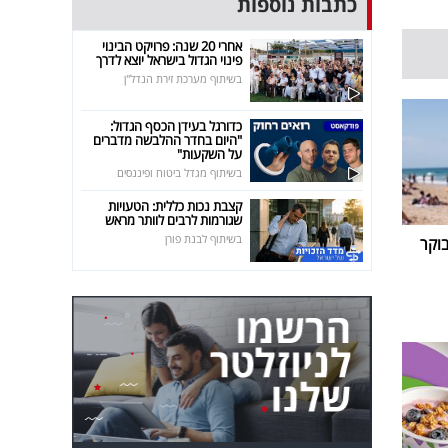
כתבות נוספות
אחרי 20 שנה: פרויקט הבינוי
פינוי הגדול בישראל יוצא לדרך
בשיתוף מערכת זירת הנדל"ן
כדורגל בעידן הכסף הגדול:
"היום בחדר ההלבשה מדברים
על השקעות"
בשיתוף מגדל ביטוח ופיננסים
קצבת נכות כללית: הטעויות
שגורמות לרבים לוותר מראש
בשיתוף לבנת פורן
וקר