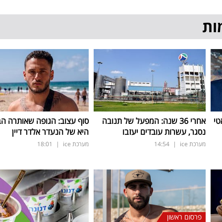
ות
טי
אחרי 36 שנה: המפעל של תנובה
סוף עצוב: הגופה שאותרה הב
נסגר, עשרות עובדים יעזבו
היא של הנעדר אלדר דיין
מערכת ice
|
14:54
מערכת ice
|
18:01
פרסום ראשון