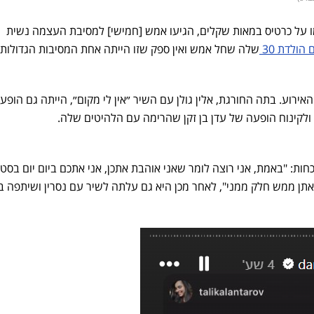
 נשים, ששילמו על כרטיס במאות שקלים, הגיעו אמש [חמישי] למסיבת העצמה נשית
 הולדת 30
שלה שחל אמש ואין ספק שזו הייתה אחת המסיבות הגדולות 
אירוע. בתה החורגת, אלין גולן עם השיר ״אין לי מקום״, הייתה גם הופע
 ולקינוח הופעה של עדן בן זקן שהרימה עם הלהיטים שלה.
ות: "באמת, אני רוצה לומר שאני אוהבת אתכן, אני אתכם ביום יום בסטו
ואתן ממש חלק ממני", לאחר מכן היא גם עלתה לשיר עם נסרין ושיתפה ב