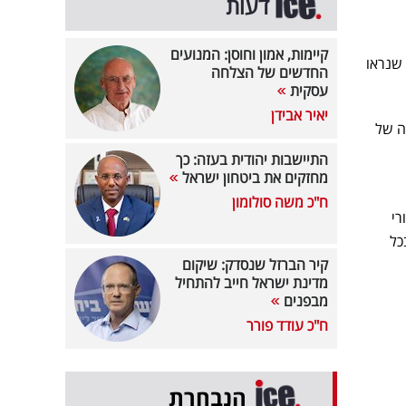
דעות
קיימות, אמון וחוסן: המנועים
שנראו
החדשים של הצלחה
עסקית
יאיר אבידן
ה של
התיישבות יהודית בעזה: כך
מחזקים את ביטחון ישראל
ח"כ משה סולומון
רי
כל
קיר הברזל שנסדק: שיקום
מדינת ישראל חייב להתחיל
מבפנים
ח"כ עודד פורר
הנבחרת