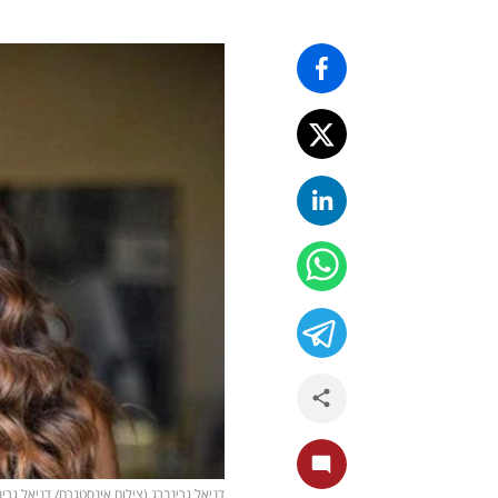
דניאל גרינברג (צילום אינסטגרם/ דניאל גרינ