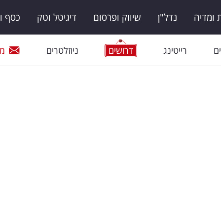
ומדיה
נדל"ן
שיווק ופרסום
דיגיטל וטק
כסף ו
ם
רייטינג
דרושים
ניוזלטרים
מי