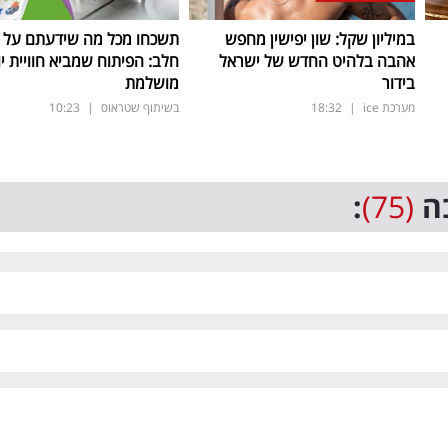
במיליון שקל: שון יפישין מחפש
תשכחו מכל מה שידעתם על ת
אהבה בלהיט החדש של ישראל
חלב: הפיתוח שמביא חוויית יו
בידור
מושלמת
מערכת ice
|
18:32
בשיתוף שטראוס
|
10:23
ה
(75)
: