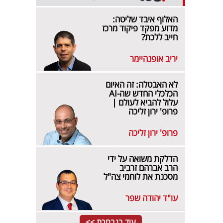
האלוף איבד שליטה:
מדוע מפקד פיקוד מרכז
חייב ללכת?
יריב אופנהיימר
לא האבטלה: זה האיום
הכלכלי החדש שה-AI
עלול להביא לעולם |
פרופ' ירון זליכה
פרופ' ירון זליכה
הדלקת משואה על ידי
הרב אברהם זרביב
מסכנת את לוחמי צה"ל
עו"ד יהודה שפר
עוד בנבחרת >>