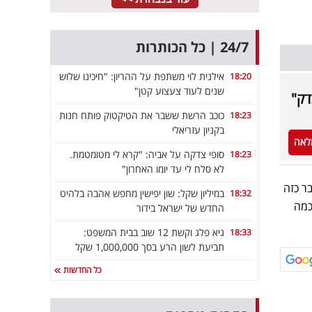
24/7 | כל הכותרות
אילנית לוי משתפת על ההריון: "חיכינו שלוש
18:20
שנים לעוד צעצוע קטן"
דק"
כוכב הרשת ששבר את הטיקטוק פותח חנות
18:23
בקניון עזריאלי
לאה
סופי צדקה על אביה: "קרא לי מטומטמת.
18:23
לא סלח לי עד יומו האחרון"
ר כזה
במיליון שקל: שון יפישין מחפש אהבה בלהיט
18:32
כמה
החדש של ישראל בידור
גיא פלג וקשת 12 שוב בבית המשפט:
18:33
תביעת לשון הרע בסך 1,000,000 שקל
כל החדשות