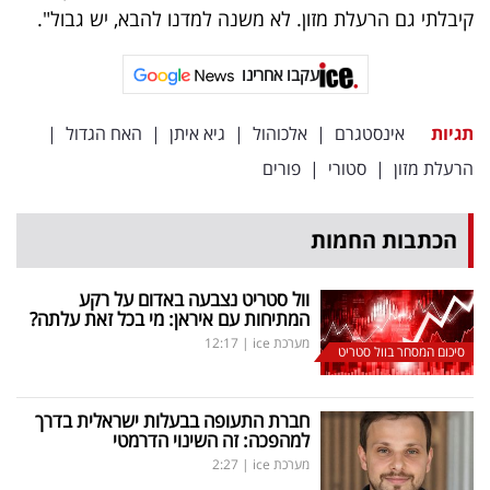
פרסמו
קיבלתי גם הרעלת מזון. לא משנה למדנו להבא, יש גבול".
באייס
עקבו אחרינו
עקבו
אחרינו:
תגיות
אינסטגרם
|
אלכוהול
|
גיא איתן
|
האח הגדול
|
הרעלת מזון
|
סטורי
|
פורים
הכתבות החמות
וול סטריט נצבעה באדום על רקע
המתיחות עם איראן: מי בכל זאת עלתה?
מערכת ice
|
12:17
סיכום המסחר בוול סטריט
חברת התעופה בבעלות ישראלית בדרך
למהפכה: זה השינוי הדרמטי
מערכת ice
|
2:27