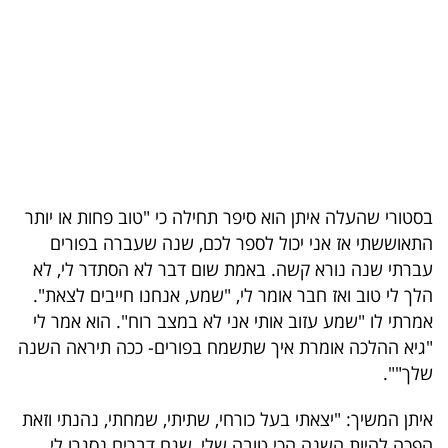
בריאות
תרבות
ופנאי
תיירות
TOP-
בסטורי שהעלה איתן הוא סיפר תחילה כי "טוב פחות או יותר
5
התאוששתי אז אני יכול לספר לכם, שנה שעברה בפורים
עברתי שנה נורא קשה. באמת שום דבר לא הסתדר לי, לא
המילון
הלך לי טוב ואז חבר אומר לי, "שמע, אנחנו חייבים לצאת".
הכלכלי
אמרתי לו "שמע עזוב אותי אני לא במצב רוח". הוא אמר לי
"גיא ההלכה אומרת איך שתשמח בפורים- ככה תיראה השנה
פודקאסט
שלך"".
40
איתן המשיך: "יצאתי בעל כורחי, שתיתי, שמחתי, נהנתי וזאת
UNDER
הפכה להיות השנה הכי טובה שלי, שגם דברים נסגרו לי