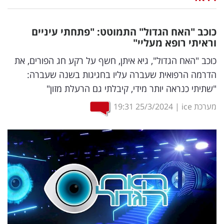
נדל"ן
כוכב "האח הגדול" התמוטט: "פתחתי עיניים
דיגיטל
וראיתי רופא מעליי"
וטק
כוכב "האח הגדול", גיא איתן, חשף על רקע חג הפורים, את
הדרמה הרפואית שעברה עליו בחגיגות בשנה שעברה:
שיווק
"שתיתי כנראה יותר מידי, קיבלתי גם הרעלת מזון"
ופרסום
מערכת ice
|
25/3/2024
19:31
משפט
מדדים
ומחקרים
דעות
רכילות
עסקית