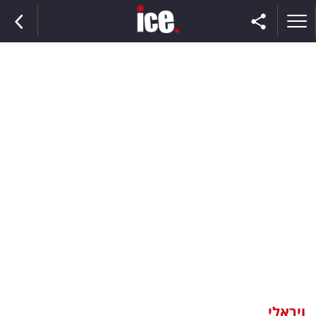
ראשי
הנבחרת
השוק
תקשורת
ומדיה
כסף
וצרכנות
ויראלי