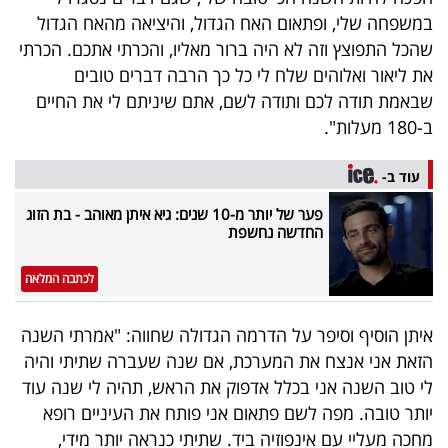
40
במשפחה שלי, ופתאום האח הגדול, והיציאה מהאח הגדול
שהכל התפוצץ וזה לא היה ברור מאליו, והכרתי אתכם. הכרתי
את ליאור ואלוהים שלח לי כל כך הרבה דברים טובים
שיתופי
שבאמת תודה לכם ותודה לשם, אתם שיניתם לי את החיים
ב-180 מעלות".
פעולה
עוד ב-
פער של יותר מ-10 שנים: גיא איתן מאוהב - בת הזוג
דרושים
החדשה נחשפת
ניוזלטרים
לכתבה המלאה
איתן הוסיף וסיפר על הדרמה הגדולה שחווה: "אמרתי השנה
מייל
הזאת אני אנצח את המערכת, אם שנה שעברה שתיתי והיה
אדום
לי טוב השנה אני בכלל אדפוק את הראש, תהיה לי שנה עוד
יותר טובה. מפה לשם פתאום אני פותח את העיניים רופא
מחכה מעליי עם אינפוזיה ביד. שתיתי כנראה יותר מידי,