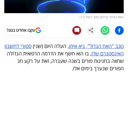
קריפטו
האח הגדול (צילום מסך רשת 13)
ויראלי
עקבו אחרינו בגוגל
טלוויזיה
כוכב "האח הגדול", גיא איתן,
העלה היום (שני)
סטורי לחשבון
עסקי
האינסטגרם שלו
, בו הוא חשף את הדרמה הרפואית הגדולה
ספורט
שחווה בחגיגות פורים בשנה שעברה, זאת על רקע חג
הפורים שנערך בימים אלו.
קריירה
ולימודים
מינויים
רייטינג
רכב