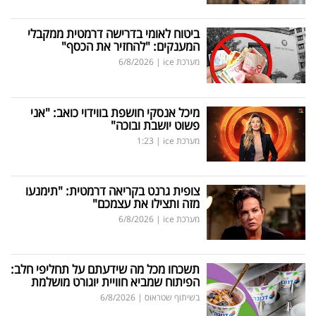
ביטוח לאומי בדרישה דרמטית ממקבלי
המענקים: "להחזיר את הכסף"
מערכת ice
|
6/8/2026
מיכל אנסקי חושפת בווידוי כואב: "אני
פשוט יושבת ובוכה"
מערכת ice
|
1:23
צופית גרנט בקריאה דרמטית: "תימנעו
מזה ותצילו את עצמכם"
מערכת ice
|
6/8/2026
תשכחו מכל מה שידעתם על תחליפי חלב:
הפיתוח שמביא חוויית יוגורט מושלמת
בשיתוף שטראוס
|
6/8/2026