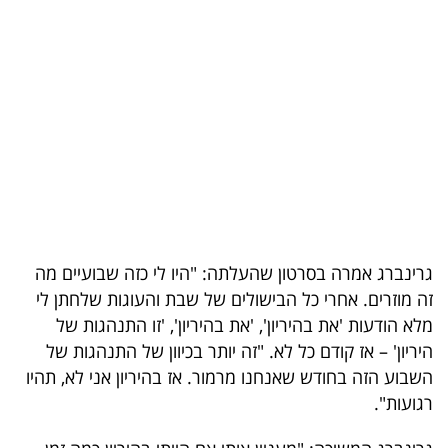
בריאות
תרבות
ופנאי
תיירות
TOP-
5
גרינברג אמרה בסרטון שהעלתה: "היו לי כזה שבועיים מה
המילון
זה מוזרים. אחרי כל הבישולים של שבת והעוגות שלחתן לי
הכלכלי
מלא הודעות 'את בהיריון', 'את בהיריון', 'זו התנהגות של
היריון' – אז קודם כל לא. "זה יותר בכיוון של התנהגות של
פודקאסט
השבוע הזה בחודש שאנחנו מרמור. אז בהיריון אני לא, תהיו
רגועות".
40
UNDER