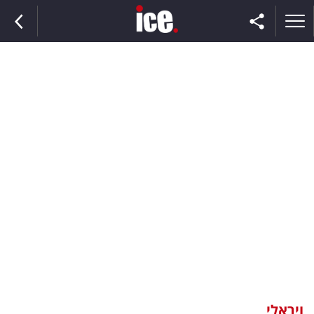
ראשי
הנבחרת
השוק
תקשורת
ומדיה
כסף
וצרכנות
ויראלי