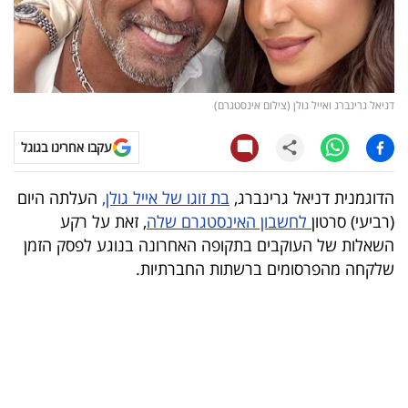
קריפטו
ויראלי
דניאל גרינברג ואייל גולן (צילום אינסטגרם)
טלוויזיה
עקבו אחרינו בגוגל
עסקי
ספורט
הדוגמנית דניאל גרינברג,
בת זוגו של אייל גולן,
העלתה היום
(רביעי) סרטון
לחשבון האינסטגרם שלה
, זאת על רקע
קריירה
השאלות של העוקבים בתקופה האחרונה בנוגע לפסק הזמן
ולימודים
שלקחה מהפרסומים ברשתות החברתיות.
מינויים
רייטינג
רכב