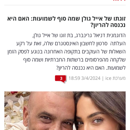
נדל"ן
זוגתו של אייל גולן שמה סוף לשמועות: האם היא
דיגיטל
נכנסה להריון?
וטק
הדוגמנית דניאל גרינברג, בת זוגו של אייל גולן,
העלתה סרטון לחשבון האינסטגרם שלה, זאת על רקע
שיווק
השאלות של העוקבים בתקופה האחרונה בנוגע לפסק הזמן
ופרסום
שלקחה מהפרסומים ברשתות החברתיות ושמה סוף
לשמועות. האם היא נכנסה להריון?
משפט
מערכת ice
|
3/4/2024
18:59
3
מדדים
ומחקרים
דעות
רכילות
עסקית