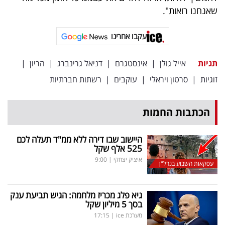
פרסמו
שאנחנו רואות".
באייס
עקבו אחרינו
עקבו
אחרינו:
תגיות
אייל גולן
|
אינסטגרם
|
דניאל גרינברג
|
הריון
|
זוגיות
|
סרטון ויראלי
|
עוקבים
|
רשתות חברתיות
הכתבות החמות
היישוב שבו דירה ללא ממ"ד תעלה לכם
525 אלף שקל
איציק יצחקי
|
9:00
עסקאות השבוע בנדל"ן
גיא פלג מכריז מלחמה: הגיש תביעת ענק
בסך 5 מיליון שקל
מערכת ice
|
17:15