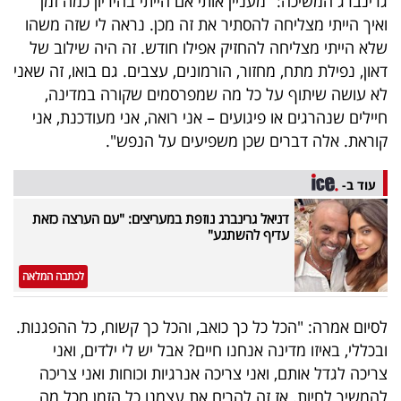
גרינברג המשיכה: "מעניין אותי אם הייתי בהיריון כמה זמן
40
ואיך הייתי מצליחה להסתיר את זה מכן. נראה לי שזה משהו
שלא הייתי מצליחה להחזיק אפילו חודש. זה היה שילוב של
דאון, נפילת מתח, מחזור, הורמונים, עצבים. גם בואו, זה שאני
שיתופי
לא עושה שיתוף על כל מה שמפרסמים שקורה במדינה,
פעולה
חיילים שנהרגים או פיגועים – אני רואה, אני מעודכנת, אני
קוראת. אלה דברים שכן משפיעים על הנפש".
עוד ב-
דרושים
דניאל גרינברג נוזפת במעריצים: "עם הערצה כזאת
עדיף להשתגע"
ניוזלטרים
לכתבה המלאה
מייל
לסיום אמרה: "הכל כל כך כואב, והכל כך קשוח, כל ההפגנות.
אדום
ובכללי, באיזו מדינה אנחנו חיים? אבל יש לי ילדים, ואני
צריכה לגדל אותם, ואני צריכה אנרגיות וכוחות ואני צריכה
להמשיך לחיות. אז זה להרים את עצמנו כל הזמן מכל מה