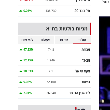
בגוגל
תל בונד 20
0.05%
438.730
מניות בולטות בת"א
עולות
יורדות
פעילות
ללא שינוי
אברות
47.53%
74.8
אב-גד
12.15%
1,246
אקס טי אל
10.53%
2.1
טאואר
9.08%
72,100
לוינשטין הנדסה
7.01%
36,640