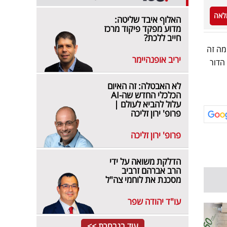
לאה
האלוף איבד שליטה:
מדוע מפקד פיקוד מרכז
חייב ללכת?
מה זה
יריב אופנהיימר
הדור
לא האבטלה: זה האיום
הכלכלי החדש שה-AI
עלול להביא לעולם |
פרופ' ירון זליכה
פרופ' ירון זליכה
הדלקת משואה על ידי
הרב אברהם זרביב
מסכנת את לוחמי צה"ל
עו"ד יהודה שפר
עוד בנבחרת >>