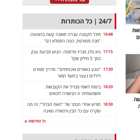
24/7 | כל הכותרות
אות
מיכל הקטנה עברה תאונה קשה בהופעה:
16:48
ם
"מכה מטורפת, הפה התמלא דם"
גיא פלג מכריז מלחמה: הגיש תביעת ענק
17:15
בסך 5 מיליון שקל
"נוגע באזורים אינטימיים": מדריך ספורט
17:30
לילדים נעצר בחשד חמור
ביטוח לאומי מגדיל את הקצבאות
18:20
משמעותית: זו הבשורה לזכאים
שה
חודש אחרי הגמר של "האח הגדול": זה מה
18:30
שקרה עם גל רובין ורפאלה טווינה
כל החדשות