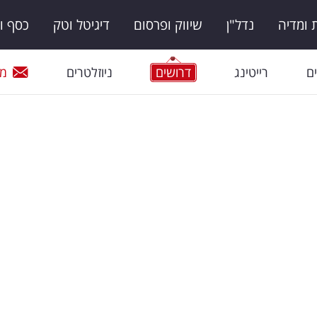
ומדיה
נדל"ן
שיווק ופרסום
דיגיטל וטק
כסף ו
ם
רייטינג
דרושים
ניוזלטרים
מי