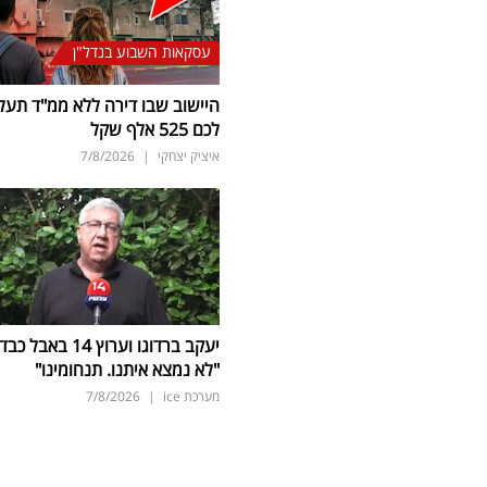
עסקאות השבוע בנדל"ן
היישוב שבו דירה ללא ממ"ד תעל
לכם 525 אלף שקל
איציק יצחקי
|
7/8/2026
יעקב ברדוגו וערוץ 14 באבל כב
"לא נמצא איתנו. תנחומינו"
מערכת ice
|
7/8/2026