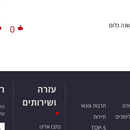
נה כלום
0
עזרה
רו
ושירותים
ורט
תרבות ופנאי
הרש
עול
לימודים
תיירות
כתבו אלינו
TOP-5