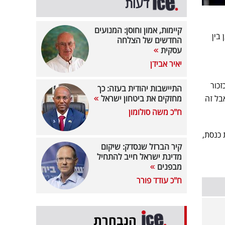
דעות
קיימות, אמון וחוסן: המנועים
בין
החדשים של הצלחה
עסקית
יאיר אבידן
זכור
התיישבות יהודית בעזה: כך
בל זה
מחזקים את ביטחון ישראל
ח"כ משה סולומון
 כנסת,
קיר הברזל שנסדק: שיקום
מדינת ישראל חייב להתחיל
מבפנים
ח"כ עודד פורר
הנבחרת