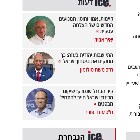
דעות
קיימות, אמון וחוסן: המנועים
החדשים של הצלחה
עסקית
סמה
יאיר אבידן
התיישבות יהודית בעזה: כך
מחזקים את ביטחון ישראל
ושבים
ח"כ משה סולומון
י
ה שבאמת חשוב וזה 58 אחים שלנו שעדיין
קיר הברזל שנסדק: שיקום
מדינת ישראל חייב להתחיל
מבפנים
ח"כ עודד פורר
ורית
הנבחרת