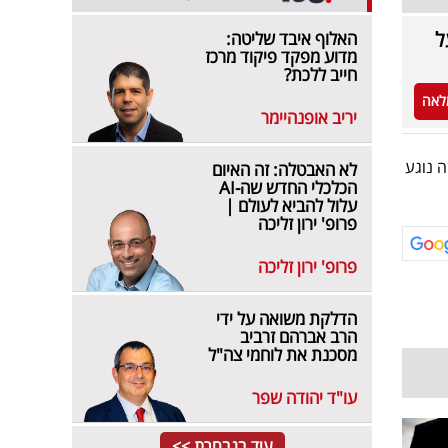
ל
האלוף איבד שליטה:
מדוע מפקד פיקוד מרכז
חייב ללכת?
לאה
יריב אופנהיימר
ה נוגע
לא האבטלה: זה האיום
הכלכלי החדש שה-AI
עלול להביא לעולם |
פרופ' ירון זליכה
פרופ' ירון זליכה
הדלקת משואה על ידי
הרב אברהם זרביב
מסכנת את לוחמי צה"ל
עו"ד יהודה שפר
עוד בנבחרת >>