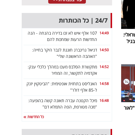
24/7 | כל הכותרות
107 אלף איש לא זכו בדירה בהנחה - הנה
14:49
ראלי:
החדשות הרעות שמחכות להם
גיל
דניאל גרינברג חוגגת לגבר היקר בחייה:
14:50
"האהבה הראשונה שלי"
מתקשרת הסלבס מעכו במהלך כלכלי ענק:
14:52
אקדמיה לתקשור, זה המחיר
האנליסט בתחזית אופטימית: "הביטקוין יזנק
14:58
ל-85 אלף דולר"
מיכל הקטנה עברה תאונה קשה בהופעה:
16:48
"מכה מטורפת, הפה התמלא דם"
ביבי נפרדת מערוץ 14: "לאור
כל החדשות