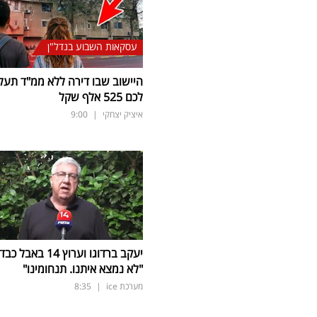
עסקאות השבוע בנדל"ן
היישוב שבו דירה ללא ממ"ד תעל
לכם 525 אלף שקל
איציק יצחקי
|
9:00
יעקב ברדוגו וערוץ 14 באבל כב
"לא נמצא איתנו. תנחומינו"
מערכת ice
|
8:35