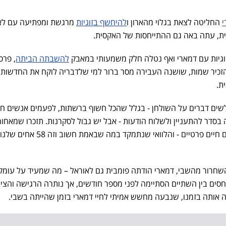
י
החליטה לצאת בגלוי מהארון ו
להיחשף בזוגיות
מרגשת ומפתיעה עם לא
ת, עתה באה גם ההתייחסות של האקסית.
וגיות עם דמארי ואף נטלה חלק משמעותי במאבק
להשבתה הביתה
, פר
הזכיר שמות, שושנה העבירה מסר ברור למי שלדבריה לוקח את החדשות
ת.
לשים דברים על השולחן - בגלל שהכל חשוף ברשתות, לפעמים אנשים ח
סדר להתעניין ולשלוח הודעות - אבל יש גבול לסקרנות. תזכרו שמאחור
המסך יש אנשים עם משפחה ועם חיים פרטיים - והלוואי שנתמקד במ
 השחרור מהשבי, דמארי הודתה פומבית גם לאוראל – מה שמעיד על עומק
סים בין השתיים הסתיימה לפני מספר חודשים, אך נותרה הרגישה והציב
אותה בזמנו, שנבעה מחשש אמיתי לחיי דמארי בזמן שהייתה בשבי.