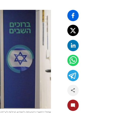
אמילי דמארי בהגעתה לשיבא (צילום לע"מ)