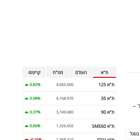
ת"א
העולם
מט"ח
קריפטו
ת"א 125
0.82%
4,065.600
ת"א 35
0.98%
4,168.970
 –
ת"א 90
0.37%
3,749.080
ת"א SME60
0.66%
1,326.650
בגוגל
ת"א נדל"ן
-0.16%
1,368.310