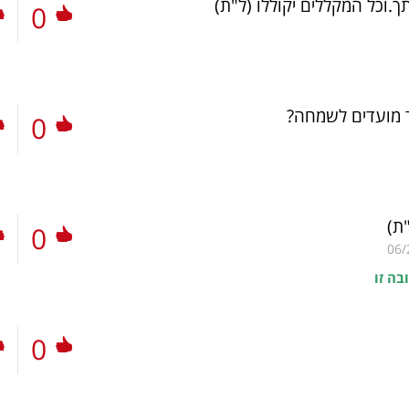
ך.וכל המקללים יקוללו
(ל"ת)
0
מועדים לשמחה?
0
ת)
0
06/
בה זו
0