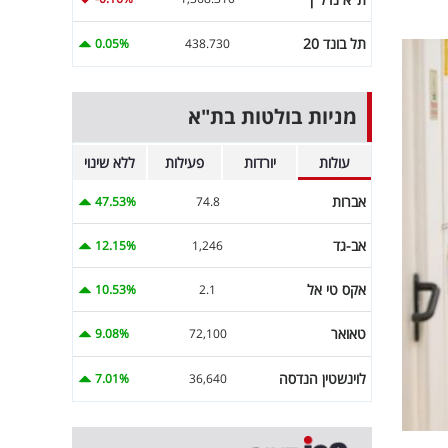
תל בונד 20
0.05%
438.730
מניות בולטות בת"א
עולות
יורדות
פעילות
ללא שינוי
אברות
47.53%
74.8
אב-גד
12.15%
1,246
אקס טי אל
10.53%
2.1
טאואר
9.08%
72,100
לוינשטין הנדסה
7.01%
36,640