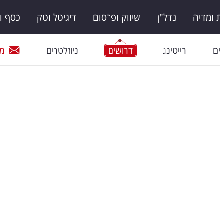
ומדיה
נדל"ן
שיווק ופרסום
דיגיטל וטק
כסף ו
ם
רייטינג
דרושים
ניוזלטרים
מי