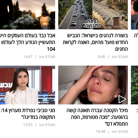
ה
בשורה לנהגים בישראל: הכביש
אבל כבד בעולם העסקים היש
החדש פועל מהיום, האצה לקראת
התעשיין הנודע הלך לעולמו ב
החגים
104
מערכת ice
|
8:46
מערכת ice
|
14:47
ד:
מיכל הקטנה עברה תאונה קשה
מגי ט
בהופעה: "מכה מטורפת, הפה
התקופה במדינה"
התמלא דם"
מערכת ice
|
13:55
מערכת ice
|
16:48