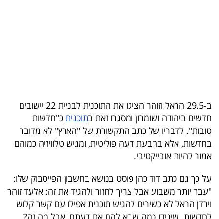
בריאות
תרבות
ופנאי
תיירות
TOP-
ב-29.5 הראל וזוהר הציגו את התוכנית לבניית 22 יישובים
5
חדשים ביהודה ושומרון ומסגרו זאת ב
תוכנית
כ"חדשות
טובות". לדבריו של כתב התקשורת של "הארץ" לא מדובר
המילון
בחדשות, אלא בהבעת דעה פוליטית, ומגיש טלוויזיה כמוהם
הכלכלי
אמור להיות אובייקטיבי.
פודקאסט
על כך גם כתב דוד כהן פוסט בנושא בחשבון הפייסבוק שלו:
"עבר יותר משבוע אבל צריך לחזור ולהגיד את זה: אלעד זוהר
40
וירדן הראל לא כשירים להגיש תוכנית אפילו עם קשר קלוש
UNDER
לחדשות. שיגידו כמה שבא להם את דעתם, אבל מה זה?