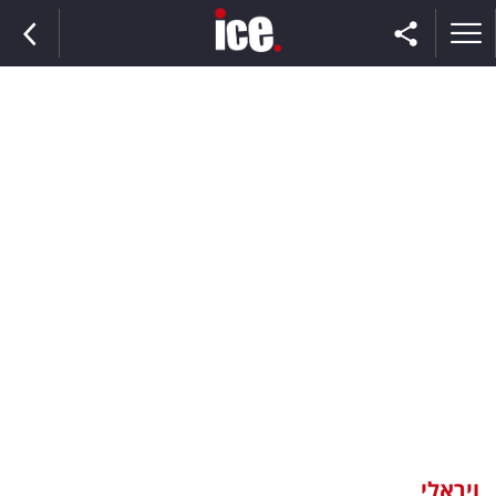
ראשי
הנבחרת
השוק
תקשורת
ומדיה
כסף
וצרכנות
ויראלי