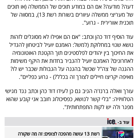
40
דעה? מודעה? אם הם במודע תוכים של הממשלה (או תוכים
של מעריצי ממשלה עיוורים בשורות רשת 13), במסווה של
תוכנית אוורירית - גרוע".
שיתופי
עוד הוסיף דוד כהן וכתב: "אם הם אפילו לא מסוגלים לזהות
פעולה
נושא שנוי במחלוקת (למשל: האמנם יועיל לביטחון להגדיל
את החיכוך בין יהודים לפלסטינים תוך הקטנת האוטונומיה
לאחרונים? האמנם יועיל להגביר בחדות את היקף משימות
דרושים
ההגנה של צה"ל שכשל בהגנה על הגבולות שכבר יש לו?
מאיפה יקריצו חיילים לצורך זה בכלל?) - גרוע כפליים".
ניוזלטרים
עורך וואלה ברנז'ה הגיב גם כן לעידו דוד כהן וכתב נגד מגישי
הטלוויזיה: "בלי קשר לנושא, כפסיכולוג חובב אני קובע שהוא
מפגר ולה יש לקות התפתחותית".
מייל
אדום
עוד ב-
רשת 13 עושה מהפכה לצופים: זה מה שקורה