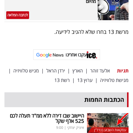
מהיום
פרסמו
באייס
לכתבה המלאה
עקבו
מרשת 13 בחרו שלא להגיב לידיעה.
אחרינו:
עקבו אחרינו
תגיות
אלעד זוהר
|
הארץ
|
ירדן הראל
|
מגיש טלוויזיה
|
מגישת טלוויזיה
|
ערוץ 13
|
רשת 13
הכתבות החמות
היישוב שבו דירה ללא ממ"ד תעלה לכם
525 אלף שקל
איציק יצחקי
|
9:00
עסקאות השבוע בנדל"ן