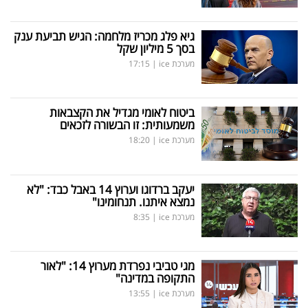
גיא פלג מכריז מלחמה: הגיש תביעת ענק
בסך 5 מיליון שקל
מערכת ice
|
17:15
ביטוח לאומי מגדיל את הקצבאות
משמעותית: זו הבשורה לזכאים
מערכת ice
|
18:20
יעקב ברדוגו וערוץ 14 באבל כבד: "לא
נמצא איתנו. תנחומינו"
מערכת ice
|
8:35
מגי טביבי נפרדת מערוץ 14: "לאור
התקופה במדינה"
מערכת ice
|
13:55