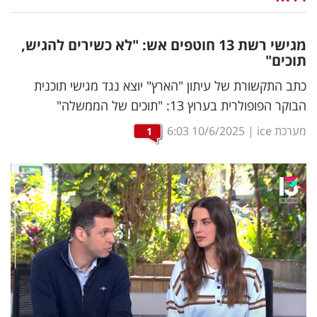
נדל"ן
מגישי רשת 13 חוטפים אש: "לא כשירים להגיש,
דיגיטל
תוכים"
וטק
כתב התקשורת של עיתון "הארץ" יוצא נגד מגישי תוכנית
הבוקר הפופולרית בערוץ 13: "תוכים של הממשלה"
שיווק
מערכת ice
|
10/6/2025
6:03
1
ופרסום
משפט
מדדים
ומחקרים
דעות
רכילות
עסקית