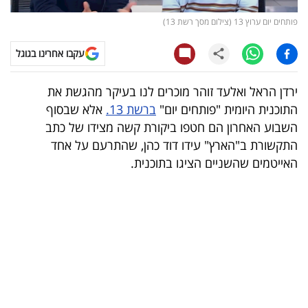
פותחים יום ערוץ 13 (צילום מסך רשת 13)
קריפטו
עקבו אחרינו בגוגל
ויראלי
ירדן הראל ואלעד זוהר מוכרים לנו בעיקר מהגשת את
טלוויזיה
התוכנית היומית "פותחים יום"
ברשת 13.
אלא שבסוף
עסקי
השבוע האחרון הם חטפו ביקורת קשה מצידו של כתב
התקשורת ב"הארץ" עידו דוד כהן, שהתרעם על אחד
ספורט
האייטמים שהשניים הציגו בתוכנית.
קריירה
ולימודים
מינויים
רייטינג
רכב