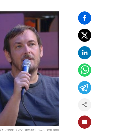
אסף זמיר ומאיה ורטהיימר (צילום יוטיוב/ גלצ GLZ Radio