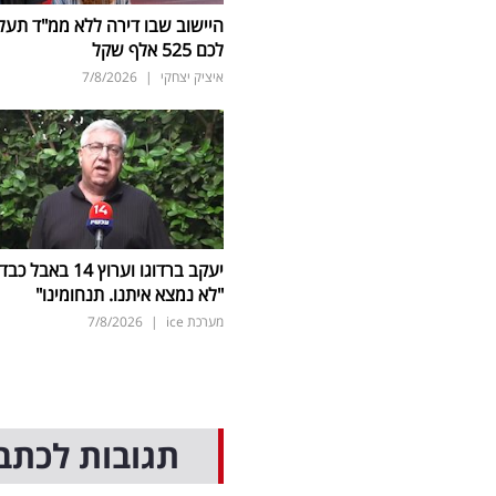
היישוב שבו דירה ללא ממ"ד תעל
לכם 525 אלף שקל
איציק יצחקי
|
7/8/2026
יעקב ברדוגו וערוץ 14 באבל כב
"לא נמצא איתנו. תנחומינו"
מערכת ice
|
7/8/2026
תגובות לכתב