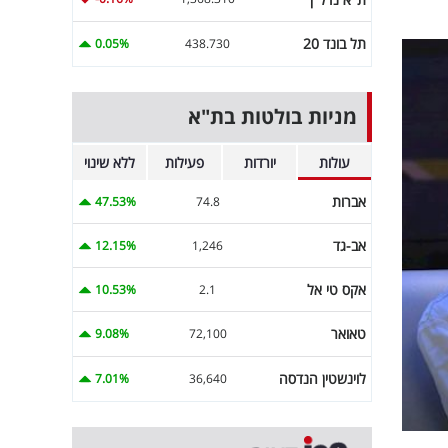
תל בונד 20
0.05%
438.730
מניות בולטות בת"א
עולות
יורדות
פעילות
ללא שינוי
אברות
47.53%
74.8
אב-גד
12.15%
1,246
אקס טי אל
10.53%
2.1
טאואר
9.08%
72,100
לוינשטין הנדסה
7.01%
36,640