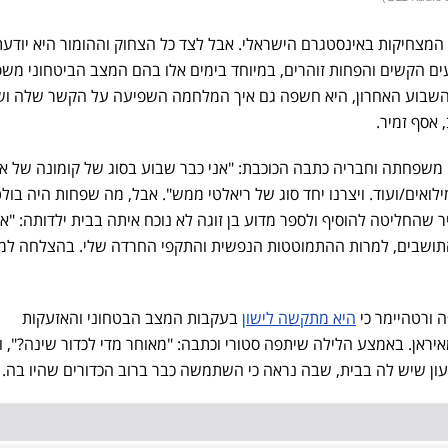
מצחיקות באינסטגרם הישראלי. אבל לצד כל הצחוק וההומור היא יודעת
ים הקשים והפחות זוהרים, במיוחד בימים אלו בהם המצב הביטחוני משפ
ף השבוע האחרון, היא חשפה גם איך המלחמה השפיעה על הקשר שלה וש
 אסף זמיר.
משפחתה וחבריה כתבה הכוכבת: "אני כבר שבוע בסוג של קומונה של א
אים/ועוד. ויצרנו יחד סוג של ריאלטי ממש". אבל, מה שפחות היה בול
 שהחליטה להוסיף ולספר מדוע בן זוגה לא נוכח איתה בבית ילדותה: "א
התושבים, למרות ההתמוטטות הנפשית והתקפי החרדה שלי. בהצלחה למ
ה ורטהיימר כי
היא מתקשה לישון
בעקבות המצב הבטחוני והאזעקות
יראן. באמצע הלילה שיתפה סטורי וכתבה: "מאוחר מדי לכדור שינה?", ו
עון שיש לה בבית, שבה נראה כי השתמשה כבר ברוב הכדורים שהיו בה.