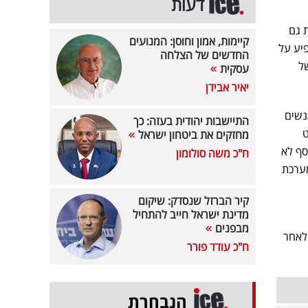
דעות
 גם
קיימות, אמון וחוסן: המנועים
יע על
החדשים של הצלחה
ל
עסקית
יאיר אבידן
נשים
התיישבות יהודית בעזה: כך
ט
מחזקים את ביטחון ישראל
סף לא
ח"כ משה סולומון
ערכת
קיר הברזל שנסדק: שיקום
מדינת ישראל חייב להתחיל
מבפנים
לאחר
ח"כ עודד פורר
הנבחרת