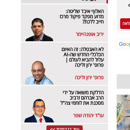
האלוף איבד שליטה:
מדוע מפקד פיקוד מרכז
חייב ללכת?
לאה
יריב אופנהיימר
לא האבטלה: זה האיום
הכלכלי החדש שה-AI
עלול להביא לעולם |
פרופ' ירון זליכה
פרופ' ירון זליכה
הדלקת משואה על ידי
הרב אברהם זרביב
מסכנת את לוחמי צה"ל
עו"ד יהודה שפר
עוד בנבחרת >>