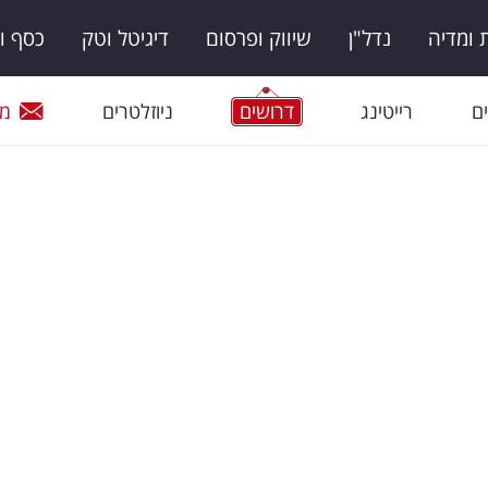
ומדיה
נדל"ן
שיווק ופרסום
דיגיטל וטק
כסף ו
ם
רייטינג
דרושים
ניוזלטרים
מי