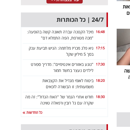
אות
ם
24/7 | כל הכותרות
מיכל הקטנה עברה תאונה קשה בהופעה:
16:48
"מכה מטורפת, הפה התמלא דם"
גיא פלג מכריז מלחמה: הגיש תביעת ענק
17:15
בסך 5 מיליון שקל
"נוגע באזורים אינטימיים": מדריך ספורט
17:30
לילדים נעצר בחשד חמור
שה
ביטוח לאומי מגדיל את הקצבאות
18:20
משמעותית: זו הבשורה לזכאים
חודש אחרי הגמר של "האח הגדול": זה מה
18:30
שקרה עם גל רובין ורפאלה טווינה
כל החדשות