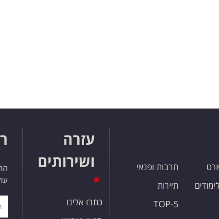
עזרה
רו
ושירותים
ורט
תרבות ופנאי
הרש
עול
לימודים
תיירות
כתבו אלינו
TOP-5