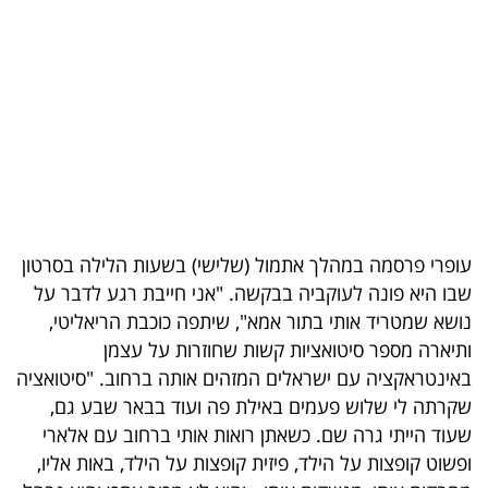
בריאות
תרבות
ופנאי
תיירות
TOP-
5
עופרי פרסמה במהלך אתמול (שלישי) בשעות הלילה בסרטון
שבו היא פונה לעוקביה בבקשה. "אני חייבת רגע לדבר על
המילון
נושא שמטריד אותי בתור אמא", שיתפה כוכבת הריאליטי,
הכלכלי
ותיארה מספר סיטואציות קשות שחוזרות על עצמן
באינטראקציה עם ישראלים המזהים אותה ברחוב. "סיטואציה
פודקאסט
שקרתה לי שלוש פעמים באילת פה ועוד בבאר שבע גם,
שעוד הייתי גרה שם. כשאתן רואות אותי ברחוב עם אלארי
40
ופשוט קופצות על הילד, פיזית קופצות על הילד, באות אליו,
UNDER