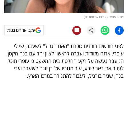
קריפטו
שי לי עופרי (צילום אינסטגרם)
ויראלי
עקבו אחרינו בגוגל
טלוויזיה
לפני חודשים בודדים כוכבת "האח הגדול" לשעבר, שי לי
עסקי
עופרי, ארזה מזוודות ועברה לראשון לציון יחד עם בנה הקטן.
ספורט
המעבר נעשה על רקע החלטת בית המשפט כי עופרי תוכל
לעזוב את באר שבע, עיר מגוריו של בן זוגה לשעבר ואבי
קריירה
בנה, שניר בורגיל, ולעבור להתגורר במרכז הארץ.
ולימודים
מינויים
רייטינג
רכב