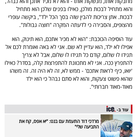
מחבקות אותו, מנשקות אותו - והוא לא מכיר אתכן והוא נבהל,
40
והוא מתחיל לבכות מולכן, כאילו בפנים שלכן הוא מתחיל
לבכות. אתן צריכות להבין שזה בסך הכל ילד", ביקשה עופרי
מהצופים, והסבירה כי לדעתה המקרה "חוצה גבולות".
שיתופי
עוד הוסיפה הכוכבת: "הוא לא מכיר אתכם, הוא תינוק, הוא
פעולה
אפילו לא ילד, הוא עדיין לא שם. אני לא באה ואומרת לכם אל
תגידו לו שלום, קודם כל תגידו לו שלום, אבל לא צריך
להתפרץ ככה. אני לא מתכוונת להתפרצות קלה, בסדר? כאילו
דרושים
'יואו, כיף לראות אתכם' - ממש לא, זה לא היה זה. זה משהו
שהוא פשוט צעקות, והוא לא סתם נבהל כי הוא ילד
ניוזלטרים
מאוד-מאוד חברותי".
מייל
עוד ב-
אדום
מרדכי דוד התעמת עם בנט: "יא אפס, קח את
התביעה שלי"