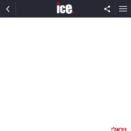
ראשי
הנבחרת
השוק
תקשורת
ומדיה
כסף
וצרכנות
ויראלי