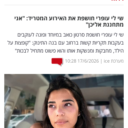
נדל"ן
שי לי עופרי חושפת את האירוע המטריד: "אני
דיגיטל
מתחננת אליכן"
וטק
שי לי עופרי חושפת סרטון כואב במיוחד ופונה לעוקבים
בעקבות תקריות קשות ברחוב עם בנה התינוק: "קופצות על
שיווק
הילד, מחבקות ומנשקות אותו והוא פשוט מתחיל לבכות"
ופרסום
מערכת ice
|
17/6/2026
10:28
משפט
מדדים
ומחקרים
דעות
רכילות
עסקית