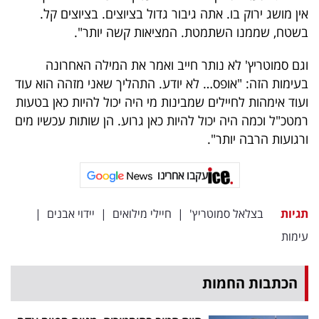
פרסמו
אין מושג ירוק בו. אתה גיבור גדול בציוצים. בציוצים קל.
באייס
בשטח, שממנו השתמטת. המציאות קשה יותר".
עקבו
וגם סמוטריץ' לא נותר חייב ואמר את המילה האחרונה
בעימות הזה: "אופס… לא יודע. התהליך שאני מזהה הוא עוד
אחרינו:
ועוד אימהות לחיילים שמבינות מי היה יכול להיות כאן בטעות
רמטכ"ל וכמה היה יכול להיות כאן גרוע. הן שותות עכשיו מים
ורגועות הרבה יותר".
עקבו אחרינו
תגיות
בצלאל סמוטריץ'
|
חיילי מילואים
|
יידוי אבנים
|
עימות
הכתבות החמות