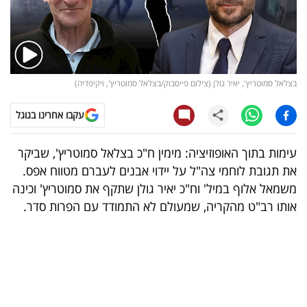
קריפטו
ויראלי
בצלאל סמוטריץ', יאיר גולן (צילום פייסבוק/בצלאל סמוטריץ', ויקיפדיה)
טלוויזיה
עקבו אחרינו בגוגל
עסקי
ספורט
עימות בתוך האופוזיציה: מימין ח"כ בצלאל סמוטריץ', שביקר
את תגובת לוחמי צה"ל על יידוי אבנים לעברם מטווח אפס.
קריירה
משמאל אלוף במיל' וח"כ יאיר גולן שתקף את סמוטריץ' וכינה
ולימודים
אותו רב"ט מהקריה, שמעולם לא התמודד עם הפרות סדר.
מינויים
רייטינג
רכב