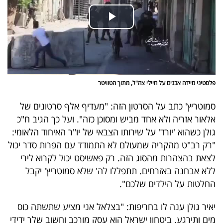
40
שיתופי
פעולה
פלסטיני מיידה אבנים על חיילי צה"ל, מתוך הטוויטר
סמוטריץ' כתב על הסרטון הזה: "מעדיף אלף סרטונים של
דרושים
אלאור אזריה ולא אחד מביש ומסוכן כזה". ועל כך הגיב ח"כ
גולן כשהוא 'יורד' על שירותו הצבאי של יו"ר האיחוד הלאומי:
ניוזלטרים
"רק רב"ט מהקריה שמעולם לא התמודד עם הפרות סדר יכול
לצאת בהצהרות מהסוג הזה. רק פאשיסט יכול לקרוא לירי
ללא אבחנה באזרחים. תתפללו לה' שלא סמוטריץ' יקבל
מייל
החלטות על הילדים שלכם".
אדום
יאיר גולן ענה לו בחריפות: "בצלאל אני מציע שתשתה כוס
מים ותירגע. ביטחון ישראל הוא עסק מורכב וחשוב שלך ידידי