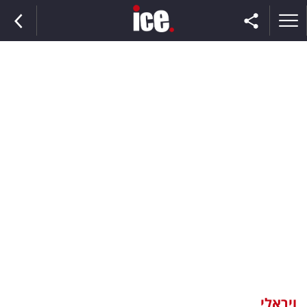
ראשי
הנבחרת
השוק
תקשורת
ומדיה
כסף
וצרכנות
ויראלי