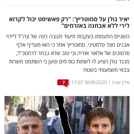
נדל"ן
יאיר גולן על סמוטריץ': "רק פאשיסט יכול לקרוא
דיגיטל
לירי ללא אבחנה באזרחים"
וטק
השניים התעמתו בעקבות תיעוד תגובה רפה של צה"ל ליידוי
אבנים מצד פלסטיני. סמוטריץ' אמר כי הוא מעדיף אלף
שיווק
סרטונים של אלאור אזריה וכי טוב שלא נבחר לרמטכ"ל,
ופרסום
מנגד גולן הציע לו לשתות כוס מים וטען כי השתמט משרות
צבאי משמעותי בשטח
משפט
אילן שניג
|
30/8/2020
17:07
7
מדדים
ומחקרים
דעות
רכילות
עסקית