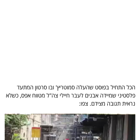
בריאות
תרבות
ופנאי
תיירות
TOP-
5
הכל התחיל בפוסט שהעלה סמוטריץ' ובו סרטון המתעד
המילון
פלסטיני שמיידה אבנים לעבר חיילי צה"ל מטווח אפס, כשלא
הכלכלי
נראית תגובה מצידם. צפו:
פודקאסט
40
UNDER