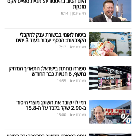
היום הטוב בהיסטוריה: מניית ספייס אקס
מזנקת
רוי שיינמן
|
8:14
ביטוח לאומי בבשורת ענק למקבלי
הקצבאות: הכסף יעבור בעוד 3 ימים
מערכת ice
|
7:12
ספורה נוחתת בישראל: התאריך המדויק
נחשף, 6 חנויות כבר החודש
מערכת ice
|
14:55
רמי לוי שובר את השוק: מוצרי היסוד
ב-2.90 שקל בלבד עד ה-15.8
מערכת ice
|
15:00