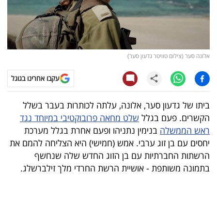
קריפטו
ויראלי
אלונה סער (צילום טוויטר גדעון סער)
טלוויזיה
עקבו אחרינו בגוגל
עסקי
ספורט
ביתו של גדעון סער, אלונה, עלתה לכותרות בעבר בשלל
הקשרים. פעם בגלל
שלט מחאה פרובוקטיבי במיוחד נגד
קריירה
ראש הממשלה
בנימין נתניהו ופעם אחרת בגלל מערכת
ולימודים
יחסים עם בן זוג ערבי. אמש (חמישי) היא הצליחה להמם את
הרשתות החברתיות עם בן הזוג החדש שלה שנחשף
מינויים
בתמונה משותפת - אושיית הרשת החרדי מלך זילברשלג.
רייטינג
רכב