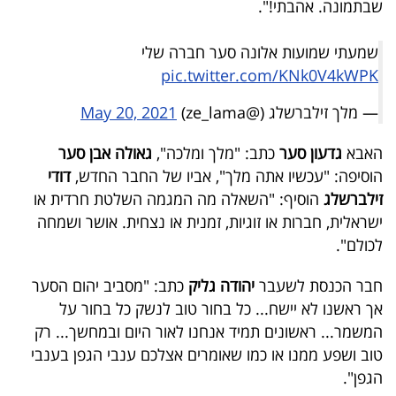
שבתמונה. אהבתי!".
40
שמעתי שמועות אלונה סער חברה שלי
pic.twitter.com/KNk0V4kWPK
שיתופי
— מלך זילברשלג (@ze_lama)
May 20, 2021
פעולה
האבא
גדעון סער
כתב: "מלך ומלכה",
גאולה אבן סער
הוסיפה: "עכשיו אתה מלך", אביו של החבר החדש,
דודי
דרושים
זילברשלג
הוסיף: "השאלה מה המגמה השלטת חרדית או
ישראלית, חברות או זוגיות, זמנית או נצחית. אושר ושמחה
ניוזלטרים
לכולם".
חבר הכנסת לשעבר
יהודה גליק
כתב: "מסביב יהום הסער
מייל
אך ראשנו לא יישח... כל בחור טוב לנשק כל בחור על
המשמר... ראשונים תמיד אנחנו לאור היום ובמחשך... רק
אדום
טוב ושפע ממנו או כמו שאומרים אצלכם ענבי הגפן בענבי
הגפן".