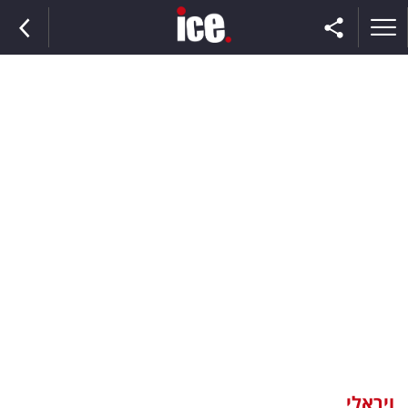
ראשי
הנבחרת
השוק
תקשורת
ומדיה
כסף
וצרכנות
ויראלי