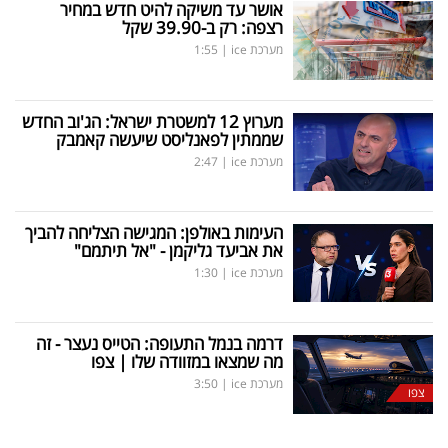
אושר עד משיקה להיט חדש במחיר
רצפה: רק ב-39.90 שקל
מערכת ice
|
1:55
מערוץ 12 למשטרת ישראל: הג'וב החדש
שממתין לפאנליסט שיעשה קאמבק
מערכת ice
|
2:47
העימות באולפן: המגישה הצליחה להביך
את אביעד גליקמן - "אל תיתמם"
מערכת ice
|
1:30
דרמה בנמל התעופה: הטייס נעצר - זה
מה שמצאו במזוודה שלו | צפו
מערכת ice
|
3:50
צפו