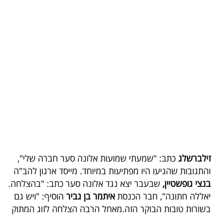
בריאות
תרבות
ופנאי
תיירות
TOP-
5
המילון
הכלכלי
זילברשלג
כתב: "שמעתי שמועות אלונה סער חברה שלי",
והתגובות שהגיעו היו מפתיעות במיוחד. מייסד ארגון להב"ה
פודקאסט
בנצי גופשטיין,
שבעבר יצא נגד אלונה סער כתב: "בהצלחה.
יאללה חתונה", חבר הכנסת
איתמר בן גביר
הוסיף: "ויש גם
40
בשורות טובות הבוקר הזה.מאחל הרבה הצלחה לזוג המתוק
UNDER