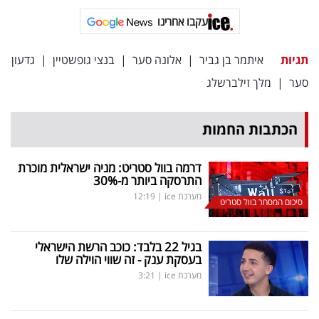
פרסמו
עקבו אחרינו
באייס
תגיות
איתמר בן גביר
|
אלונה סער
|
בנצי גופשטיין
|
גדעון
עקבו
סער
|
מלך זילברשלג
אחרינו:
הכתבות החמות
דרמה בוול סטריט: מניה ישראלית מוכרת
התרסקה ביותר מ-30
%
מערכת ice
|
12:19
סיכום המסחר בוול סטריט
בגיל 22 בלבד: כוכב הרשת הישראלי
בעסקת ענק - זה שווי הוילה שלו
מערכת ice
|
3:21