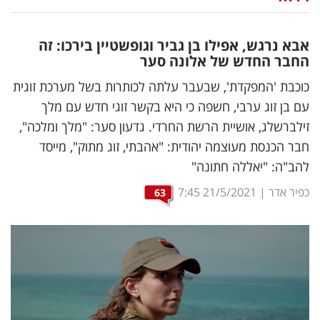
נדל"ן
אבא נרגש, אפילו בן גביר וגופשטיין בירכו: זה
דיגיטל
החבר החדש של אלונה סער
וטק
כוכבת 'המפקדת', שבעבר עלתה לכותרות בשל מערכת זוגית
עם בן זוג ערבי, חשפה כי היא בקשר זוגי חדש עם מלך
שיווק
זילברשלג, אושיית הרשת החרדי. גדעון סער: "מלך ומלכה",
ופרסום
חבר הכנסת מעוצמה יהודית: "אהבתי, זוג מתוק", מייסד
להב"ה: "יאללה חתונה"
משפט
כפיר אדר
|
21/5/2021
7:45
63
מדדים
ומחקרים
דעות
רכילות
עסקית