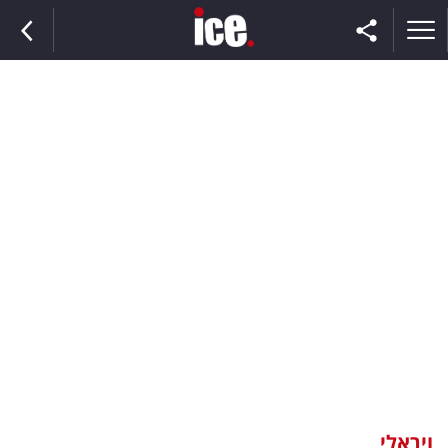
ראשי
הנבחרת
השוק
תקשורת
ומדיה
כסף
וצרכנות
ויראלי