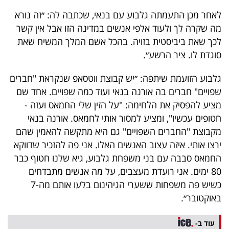
40
לאחר מכן התעמתה גלבוע עם בנאי, שכתבה לה: ״זה נורא
מה שקרה לך ולעוד אלפי אנשים במדינה הזו אבל אין קשר
לכך שאת ביביסטית בזויה. בהכל אשם המלך המשיח שאת
שיתופי
סוגדת לו. ציר הרשע״.
פעולה
גלבוע הזועמת שיתפה: ״יש קבוצת ווטסאפ שנקראת ‏"חברים
שפויים" חברים בה אורנה בנאי ועוד כמה שפויים. ‏אחד שם
מציע להפסיק את הלחימה: "על הזין שלי החמאס ועזה -
דרושים
חטופים עכשיו", ומציע למסור אותי לחמאס. אורנה בנאי
מקבוצת "החברים השפויים" גם היא מתקשה להאמין שהם
ניוזלטרים
ירצו אותי. ‏איזה עצוב האנשים האלו. ‏אני פה להזכיר שדווקא
החמאס סבבה עם בני משפחת גלבוע, גיא שלנו חטוף כבר
80 ימים. ‏אני רועדת מעצבים, על מה אנשים מתבדחים
מייל
כשיש פה משפחות ששערי הגיהינום בלעו אותם מה-7
אדום
באוקטובר״.
עוד ב-