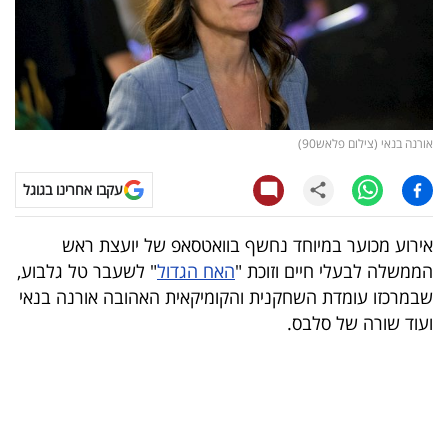
קריפטו
ויראלי
טלוויזיה
אורנה בנאי (צילום פלאש90)
עסקי
עקבו אחרינו בגוגל
ספורט
אירוע מכוער במיוחד נחשף בוואטסאפ של יועצת ראש
קריירה
הממשלה לבעלי חיים וזוכת "
האח הגדול
" לשעבר טל גלבוע,
ולימודים
שבמרכזו עומדת השחקנית והקומיקאית האהובה אורנה בנאי
ועוד שורה של סלבס.
מינויים
רייטינג
רכב