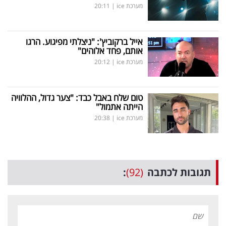
מערכת ice
|
20:11
אייל ברקוביץ': "ניצלתי מפיגוע. הרגו
אותם, פחד אלוהים"
מערכת ice
|
20:12
טום שלח באבל כבד: "צער גדול, ההלוויה
הייתה אתמול"
מערכת ice
|
20:38
תגובות לכתבה
(92)
: