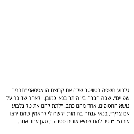
בריאות
תרבות
ופנאי
תיירות
TOP-
5
המילון
גלבוע חשפה בטוויטר שלה את קבוצת הוואטסאפ ״חברים
הכלכלי
שפויים״, שבה חברה בין היתר בנאי כמובן. לאחר שדובר על
נושא החטופים, אחד מהם כתב: ״לתת להם את טל גלבוע
פודקאסט
אם צריך״, בנאי ענתה בהומור: ״קשה לי להאמין שהם ירצו
40
אותה״. ״נגיד להם שהיא אורית סטרוק״, טען אחד אחר.
UNDER