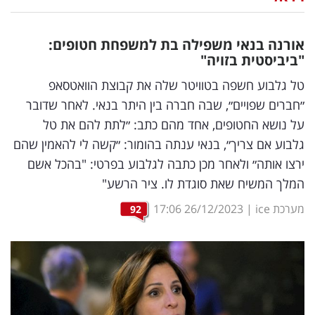
נדל"ן
אורנה בנאי משפילה בת למשפחת חטופים:
דיגיטל
"ביביסטית בזויה"
וטק
טל גלבוע חשפה בטוויטר שלה את קבוצת הוואטסאפ
״חברים שפויים״, שבה חברה בין היתר בנאי. לאחר שדובר
שיווק
על נושא החטופים, אחד מהם כתב: ״לתת להם את טל
ופרסום
גלבוע אם צריך״, בנאי ענתה בהומור: ״קשה לי להאמין שהם
ירצו אותה״ ולאחר מכן כתבה לגלבוע בפרטי: "בהכל אשם
משפט
המלך המשיח שאת סוגדת לו. ציר הרשע"
מדדים
מערכת ice
|
26/12/2023
17:06
92
ומחקרים
דעות
רכילות
עסקית