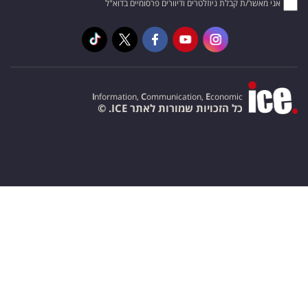
אני מאשר/ת קבלת ניוזלטרים ודיוורים פרסומיים בדוא"ל
I
nformation,
C
ommunication,
E
conomic
כל הזכויות שמורות לאתר ICE. ©