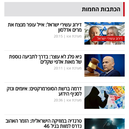
הכתבות החמות
דירוג עשירי ישראל: אייל עופר מנצח את
מרים אדלסון
מערכת ice
|
20:15
דירוג עשירי ישראל
גיא פלג לא עוצר: בדרך לתביעה נוספת
של מאות אלפי שקלים
מערכת ice
|
20:11
דרמה ברשת הסופרמרקטים: איומים ונזק
לסניף הידוע
מערכת ice
|
20:36
טרגדיה במוזיקה הישראלית: הזמר האהוב
נדרס למוות בגיל 46