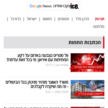
פרסמו
עקבו אחרינו
באייס
תגיות
הרנן פלר
|
חטופים
|
חמאס
|
ישראל
|
כדורגל
|
עקבו
מלחמה
אחרינו:
הכתבות החמות
וול סטריט נצבעה באדום על רקע
המתיחות עם איראן: מי בכל זאת עלתה?
מערכת ice
|
12:17
סיכום המסחר בוול סטריט
משרד האוצר מזהיר מזינוק בגל הביטולים
- זה מה שיקרה לקבלנים
איציק יצחקי
|
6:21
ידיעות השבוע בנדל"ן