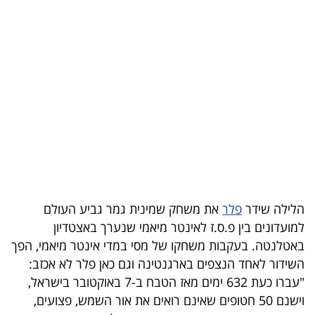
בריאות
תרבות
ופנאי
תיירות
TOP-
5
המילון
הלילה שידר
פלר
את משחק שמינית גמר גביע העולם
הכלכלי
למועדונים בין פ.ס.ז לאינטר מיאמי שנערך באצטדיון
באטלנטה. בעקבות משחקו של מסי במדי אינטר מיאמי, הפך
פודקאסט
השידור לאחד הנצפים בארגנטינה וגם כאן פלר לא אכזב:
"עברו כעת 632 ימים מאז הטבח ב-7 באוקטובר בישראל,
40
וישנם 50 חטופים שאינם רואים את אור השמש, פצועים,
UNDER