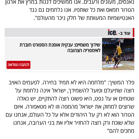
נאנסים, מעונים ורעבים. אנו ממשיכים לגנות במרץ את ארגון
40
הטרור חמאס ואת כל שותפיו. אנו נלחמים גם נגד
האנטישמיות המעוותת של חלק ניכר מהעולם".
שיתופי
עוד ב-
פעולה
שידוך משמיים: ענקית אופנת הספורט חוברת
לאימפריה הצהובה
לכתבה המלאה
דרושים
פלר המשיך: "מלחמה היא לא תמיד בחירה. לפעמים האויב
ניוזלטרים
רוצה שתיעלם ופועל להשמידך, ישראל אינה נלחמת על
שטחים או על נפט, היא פשוט רוצה להתקיים, יש כאלה
שרוצים למחוק את ישראל מהמפה וזו לא מטאפורה. איום
מייל
הטרור הוא לא רק על היהודים אלא על כל העולם, אנחנו עם
אדום
שלא שוכח ורק רוצה להחזיר אליו את בני הערובה, אנחנו
מחכים להם"