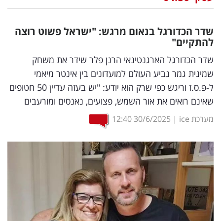
נדל"ן
שדר הכדורגל בנאום מרגש: "ישראל פשוט רוצה
דיגיטל
להתקיים"
וטק
שדר הכדורגל הארגנטינאי הרנן פלר שידר את משחק
שמינית גמר גביע העולם למועדונים בין אינטר מיאמי
שיווק
ל-פ.ס.ז וריגש כפי שרק הוא יודע: "יש בעזה עדיין 50 חטופים
ופרסום
שאינם רואים את אור השמש, פצועים, נאנסים ומורעבים
משפט
מערכת ice
|
30/6/2025
12:40
מדדים
ומחקרים
דעות
רכילות
עסקית