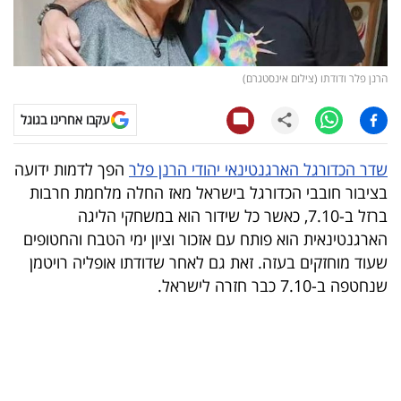
קריפטו
ויראלי
הרנן פלר ודודתו (צילום אינסטגרם)
טלוויזיה
עקבו אחרינו בגוגל
עסקי
שדר הכדורגל הארגנטינאי יהודי הרנן פלר
הפך לדמות ידועה
ספורט
בציבור חובבי הכדורגל בישראל מאז החלה מלחמת חרבות
ברזל ב-7.10, כאשר כל שידור הוא במשחקי הליגה
קריירה
הארגנטינאית הוא פותח עם אזכור וציון ימי הטבח והחטופים
ולימודים
שעוד מוחזקים בעזה. זאת גם לאחר שדודתו אופליה רויטמן
שנחטפה ב-7.10 כבר חזרה לישראל.
מינויים
רייטינג
רכב