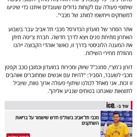
40
שיתופי פעולה עם לקוחות גדולים שעובדים איתנו כדי שיגיעו
למשחקים וייחשפו למותג של מכבי".
אתר הסחר של מועדון הכדורסל מכבי תל אביב עבר בשבוע
שיתופי
האחרון מתיחת פנים ויצא לדרך חדשה. חברת צ'יטה תיתן
פעולה
את המענה הלוגיסטי בדרך זו, כאשר אוהדי הקבוצה ייהנו
מהוזלת מחירי השילוח.
דורון ג'מצ'י, סמנכ"ל שיווק ומכירות במועדון וכמובן כוכב וקפטן
דרושים
מכבי לשעבר, הסביר: "להיות עם אנשים שמחוברים ואוהבים
ניוזלטרים
זו זכות. אני מאחל לכולנו שיתוף פעולה ארוך טווח, שיוביל
לתוצאות שאנחנו בטוחים שנגיע אליהן".
מייל
עוד ב-
אדום
מכבי תל־אביב בשת"פ חדש שישמור על בריאות
השחקנים