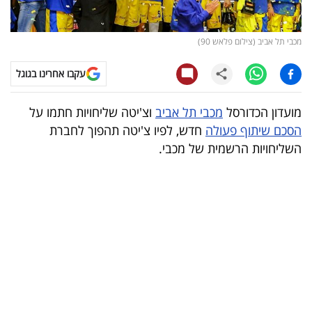
קריפטו
מכבי תל אביב (צילום פלאש 90)
ויראלי
עקבו אחרינו בגוגל
טלוויזיה
מועדון הכדורסל
מכבי תל אביב
וצ'יטה שליחויות חתמו על
עסקי
הסכם שיתוף פעולה
חדש, לפיו צ'יטה תהפוך לחברת
ספורט
השליחויות הרשמית של מכבי.
קריירה
ולימודים
מינויים
רייטינג
רכב