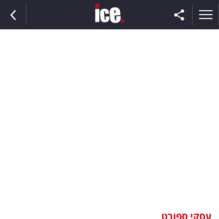
ראשי
הנבחרת
השוק
תקשורת
ומדיה
כסף
וצרכנות
עסקי ספורט