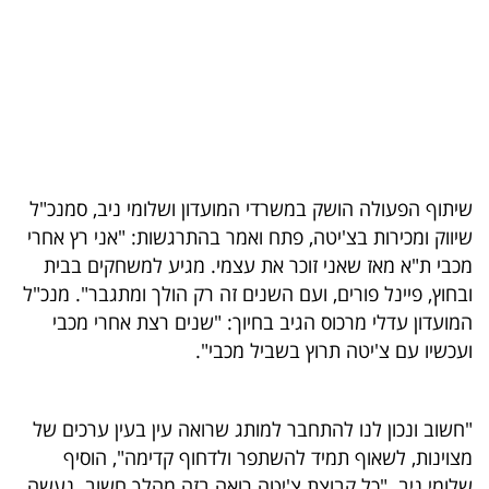
בריאות
תרבות
ופנאי
תיירות
שיתוף הפעולה הושק במשרדי המועדון ושלומי ניב, סמנכ"ל
TOP-
שיווק ומכירות בצ'יטה, פתח ואמר בהתרגשות: "אני רץ אחרי
5
מכבי ת"א מאז שאני זוכר את עצמי. מגיע למשחקים בבית
ובחוץ, פיינל פורים, ועם השנים זה רק הולך ומתגבר". מנכ"ל
המילון
המועדון עדלי מרכוס הגיב בחיוך: "שנים רצת אחרי מכבי
הכלכלי
ועכשיו עם צ'יטה תרוץ בשביל מכבי".
פודקאסט
"חשוב ונכון לנו להתחבר למותג שרואה עין בעין ערכים של
40
מצוינות, לשאוף תמיד להשתפר ולדחוף קדימה", הוסיף
UNDER
שלומי ניב. "כל קבוצת צ'יטה רואה בזה מהלך חשוב. נעשה