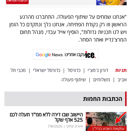
לכתבה המלאה
פרסמו
באייס
"אנחנו שמחים על שיתוף הפעולה. התחברנו מהרגע
הראשון וזו רק נקודת הפתיחה. אנחנו נלך ונתקדם כל הזמן
עקבו
ויש לנו תכניות גדולות", הוסיף אייל עבדי, מנהל תחום
אחרינו:
המרצ'נדייז ואתר הסחר.
עקבו אחרינו
תגיות
דורון ג'מצ'י
|
כדורסל
|
כדורסל ישראלי
|
מכבי תל
אביב
|
משלוחים
|
שיתוף פעולה
הכתבות החמות
היישוב שבו דירה ללא ממ"ד תעלה לכם
525 אלף שקל
איציק יצחקי
|
7/8/2026
עסקאות השבוע בנדל"ן