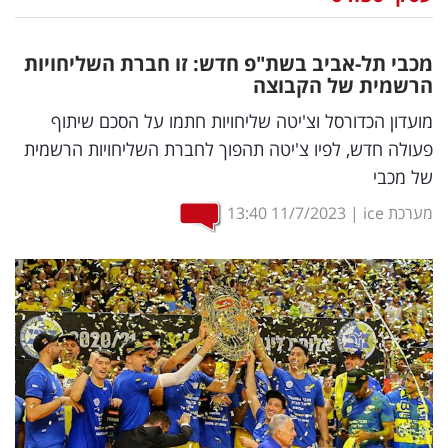
נדל"ן
מכבי תל-אביב בשת"פ חדש: זו חברת השליחויות
דיגיטל
הרשמית של הקבוצה
וטק
מועדון הכדורסל וצ'יטה שליחויות חתמו על הסכם שיתוף
פעולה חדש, לפיו צ'יטה תהפוך לחברת השליחויות הרשמית
שיווק
של מכבי
ופרסום
מערכת ice
|
11/7/2023
13:40
משפט
מדדים
ומחקרים
דעות
רכילות
עסקית