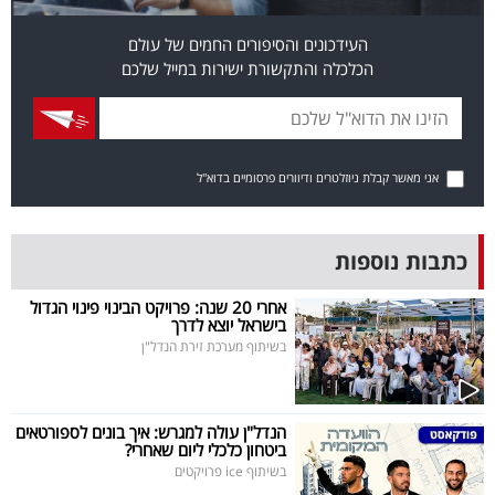
בריאות
העידכונים והסיפורים החמים של עולם
הכלכלה והתקשורת ישירות במייל שלכם
תרבות
ופנאי
תיירות
אני מאשר קבלת ניוזלטרים ודיוורים פרסומיים בדוא"ל
TOP-
5
כתבות נוספות
המילון
אחרי 20 שנה: פרויקט הבינוי פינוי הגדול
בישראל יוצא לדרך
הכלכלי
בשיתוף מערכת זירת הנדל"ן
פודקאסט
הנדל"ן עולה למגרש: איך בונים לספורטאים
40
ביטחון כלכלי ליום שאחרי?
בשיתוף ice פרויקטים
UNDER