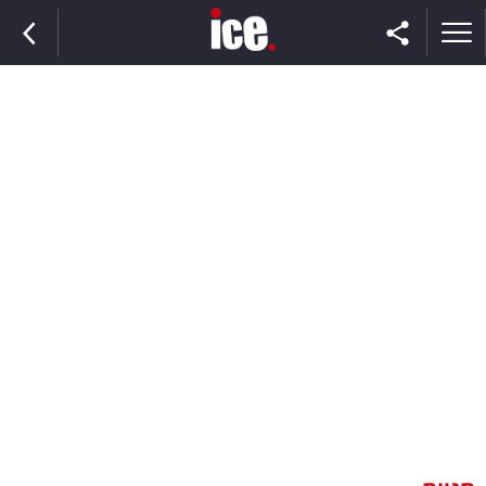
ראשי
הנבחרת
השוק
תקשורת
ומדיה
כסף
וצרכנות