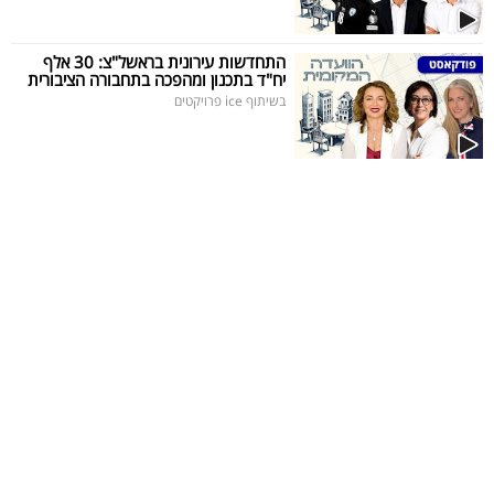
40
התחדשות עירונית בראשל"צ: 30 אלף
יח"ד בתכנון ומהפכה בתחבורה הציבורית
בשיתוף ice פרויקטים
שיתופי
פעולה
דרושים
ניוזלטרים
מייל
אדום