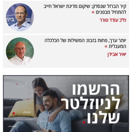
קיר הברזל שנסדק: שיקום מדינת ישראל חייב
קריפטו
להתחיל מבפנים
ח"כ עודד פורר
ויראלי
טלוויזיה
יותר ערך, פחות בזבוז: המשילות של הכלכלה
המעגלית
עסקי
יאיר אבידן
ספורט
קריירה
ולימודים
מינויים
רייטינג
רכב