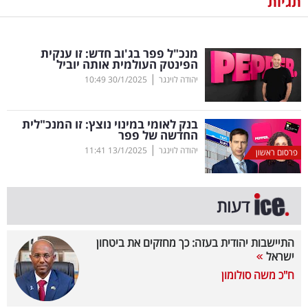
תגיות
נדל"ן
מנכ"ל פפר בג'וב חדש: זו ענקית
דיגיטל
הפינטק העולמית אותה יוביל
וטק
|
יהודה לוינגר
30/1/2025
10:49
שיווק
בנק לאומי במינוי נוצץ: זו המנכ"לית
ופרסום
החדשה של פפר
|
יהודה לוינגר
13/1/2025
11:41
פרסום ראשון
משפט
מדדים
דעות
ומחקרים
התיישבות יהודית בעזה: כך מחזקים את ביטחון
דעות
ישראל
ח"כ משה סולומון
רכילות
עסקית