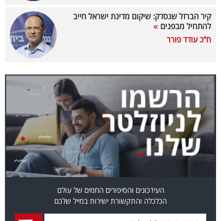
קיר הברזל שנסדק: שיקום מדינת ישראל חייב
קריפטו
להתחיל מבפנים
ח"כ עודד פורר
ויראלי
טלוויזיה
עסקי
ספורט
קריירה
ולימודים
מינויים
רייטינג
העידכונים והסיפורים החמים של עולם
הכלכלה והתקשורת ישירות במייל שלכם
רכב