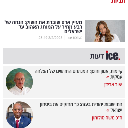
תגיות
נדל"ן
מעיין אדם שוברת את השוק: הנחה של
דיגיטל
רבע מחיר על המותג האהוב על
ישראלים
וטק
|
מערכת ice
2/2/2025
23:49
שיווק
ופרסום
דעות
משפט
קיימות, אמון וחוסן: המנועים החדשים של הצלחה
עסקית
מדדים
יאיר אבידן
ומחקרים
דעות
התיישבות יהודית בעזה: כך מחזקים את ביטחון
ישראל
רכילות
ח"כ משה סולומון
עסקית