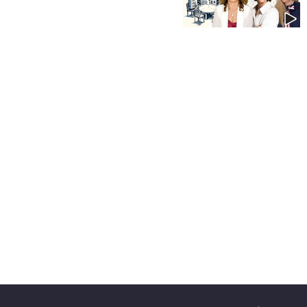
40
שיתופי
פעולה
דרושים
ניוזלטרים
מייל
אדום