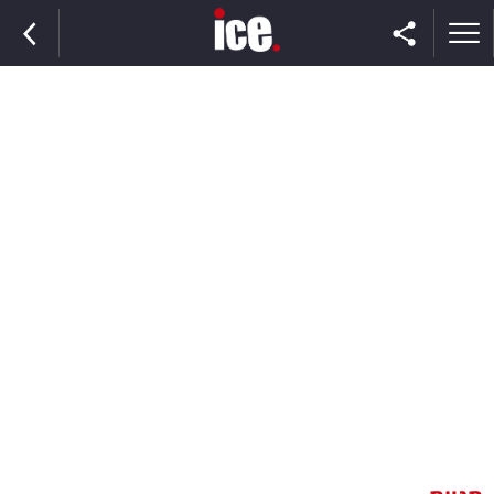
ראשי
הנבחרת
השוק
תקשורת
ומדיה
כסף
וצרכנות