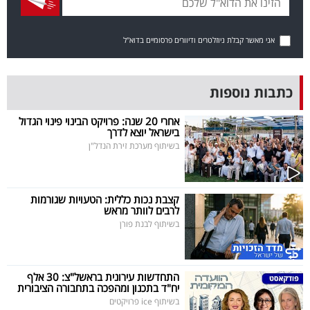
בריאות
אני מאשר קבלת ניוזלטרים ודיוורים פרסומיים בדוא"ל
תרבות
ופנאי
כתבות נוספות
תיירות
אחרי 20 שנה: פרויקט הבינוי פינוי הגדול
בישראל יוצא לדרך
TOP-
בשיתוף מערכת זירת הנדל"ן
5
המילון
קצבת נכות כללית: הטעויות שגורמות
לרבים לוותר מראש
הכלכלי
בשיתוף לבנת פורן
פודקאסט
התחדשות עירונית בראשל"צ: 30 אלף
40
יח"ד בתכנון ומהפכה בתחבורה הציבורית
UNDER
בשיתוף ice פרויקטים