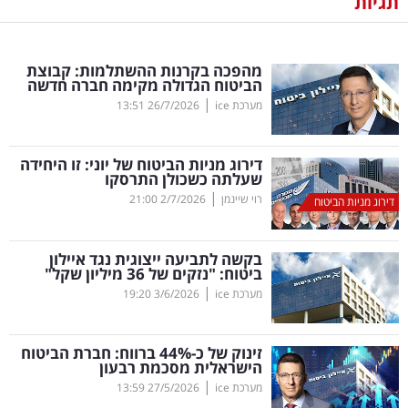
תגיות
נדל"ן
מהפכה בקרנות ההשתלמות: קבוצת
דיגיטל
הביטוח הגדולה מקימה חברה חדשה
וטק
|
מערכת ice
26/7/2026
13:51
שיווק
דירוג מניות הביטוח של יוני: זו היחידה
ופרסום
שעלתה כשכולן התרסקו
|
רוי שיינמן
2/7/2026
21:00
דירוג מניות הביטוח
משפט
בקשה לתביעה ייצוגית נגד איילון
מדדים
ביטוח: "נזקים של 36 מיליון שקל"
ומחקרים
|
מערכת ice
3/6/2026
19:20
דעות
זינוק של כ-44
%
ברווח: חברת הביטוח
הישראלית מסכמת רבעון
רכילות
|
מערכת ice
27/5/2026
13:59
עסקית