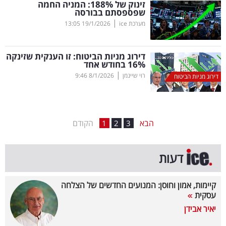
זינוק של 188
%
: המניה החמה
שפספסתם בבורסה
בריאות
|
מערכת ice
19/1/2026
13:05
תרבות
ופנאי
דירוג מניות הביטוח: זו הענקית שזינקה
%
16
בחודש אחד
|
רוי שיינמן
8/1/2026
9:46
תיירות
דירוג מניות הביטוח
TOP-
5
הבא
הקודם
1
2
3
המילון
דעות
הכלכלי
פודקאסט
קיימות, אמון וחוסן: המנועים החדשים של הצלחה
עסקית
40
יאיר אבידן
UNDER