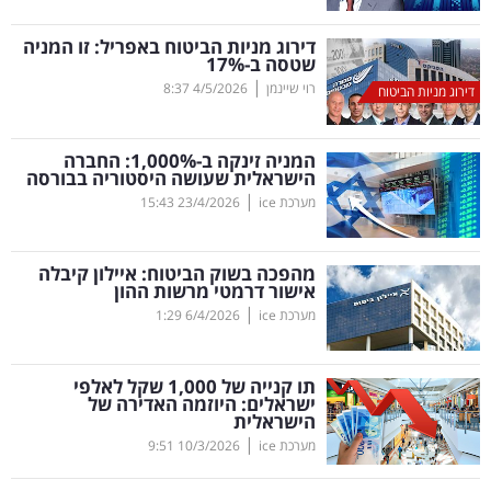
קריפטו
דירוג מניות הביטוח באפריל: זו המניה
שטסה ב-17
%
|
רוי שיינמן
4/5/2026
8:37
דירוג מניות הביטוח
ויראלי
טלוויזיה
המניה זינקה ב-1,000
%
: החברה
הישראלית שעושה היסטוריה בבורסה
עסקי
|
מערכת ice
23/4/2026
15:43
ספורט
מהפכה בשוק הביטוח: איילון קיבלה
קריירה
אישור דרמטי מרשות ההון
|
ולימודים
מערכת ice
6/4/2026
1:29
מינויים
תו קנייה של 1,000 שקל לאלפי
ישראלים: היוזמה האדירה של
רייטינג
הישראלית
|
מערכת ice
10/3/2026
9:51
רכב