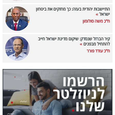
40
התיישבות יהודית בעזה: כך מחזקים את ביטחון
ישראל
ח"כ משה סולומון
שיתופי
פעולה
קיר הברזל שנסדק: שיקום מדינת ישראל חייב
להתחיל מבפנים
ח"כ עודד פורר
דרושים
ניוזלטרים
מייל
אדום