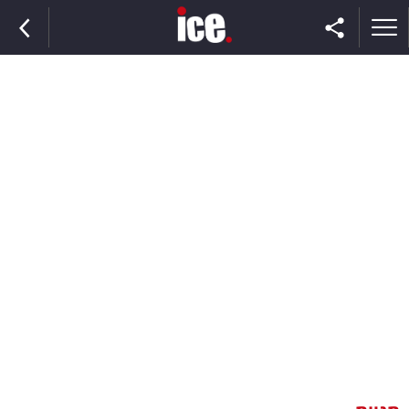
ראשי
הנבחרת
השוק
תקשורת
ומדיה
כסף
וצרכנות