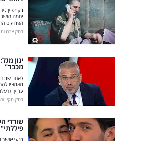
הפרויקט הזה
דסק צרכנות
ינון מגל
מכבד"
לאחר שרוחמ
ערוץ תרעלה
דסק תקשורת
שורדי הש
פיללתי"
רגעי אושר ו