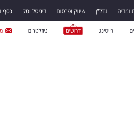
ומדיה
נדל"ן
שיווק ופרסום
דיגיטל וטק
כסף ו
ם
רייטינג
דרושים
ניוזלטרים
מי