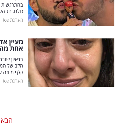
בהתרגשות ג
כולם. חג הע
|
מערכת ice
מעיין אד
אחת מהן
בראיון שובר
הלב של המש
קלף מזוזה
|
מערכת ice
הבא