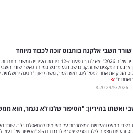
אירוע "סובב ירושלים 2026" יצא לדרך בפעם ה-12 ביוזמת העירייה ומשרד התרבות
ין ארבעת המקצים שהוזנקו, נרשם רגע מרגש במיוחד כאשר שורד השבי
ט הזניק את אחד המסלולים. ראש העיר, משה ליאון: "חגיגה ירושלמית 
 ואחדות"
8:20
29/5/2026
י ואשתו בהיריון: "הסיפור שלנו לא נגמר, הוא ממש
 בשבי חמאס והעדויות המצמררות על האיומים להתאסלם בלב. שורד הש
אלקנה בוחבוט ורעייתו מצפים לילד נוסף שיצטרף לבנם בן ה-4: "הסיפור שלנו עו