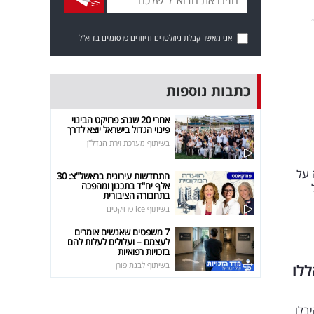
וך
אני מאשר קבלת ניוזלטרים ודיוורים פרסומיים בדוא"ל
כתבות נוספות
אחרי 20 שנה: פרויקט הבינוי
פינוי הגדול בישראל יוצא לדרך
בשיתוף מערכת זירת הנדל"ן
 על
התחדשות עירונית בראשל"צ: 30
אלף יח"ד בתכנון ומהפכה
ל
בתחבורה הציבורית
בשיתוף ice פרויקטים
7 משפטים שאנשים אומרים
לעצמם – ועלולים לעלות להם
בזכויות רפואיות
בשיתוף לבנת פורן
לו
בלו