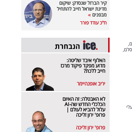
קיר הברזל שנסדק: שיקום
מדינת ישראל חייב להתחיל
מבפנים
ח"כ עודד פורר
,
הנבחרת
סלם,
האלוף איבד שליטה:
מדוע מפקד פיקוד מרכז
חייב ללכת?
יריב אופנהיימר
לא האבטלה: זה האיום
הכלכלי החדש שה-AI
לי
עלול להביא לעולם |
פרופ' ירון זליכה
פרופ' ירון זליכה