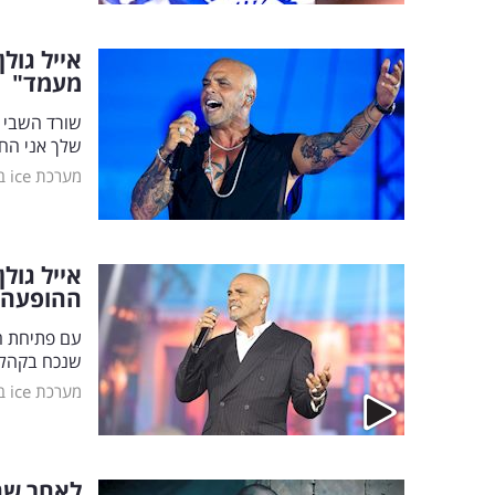
אייל גול
מעמד"
שורד השבי א
שלך אני הח
מערכת ice בידור
אייל גול
ההופעה
עם פתיחת הו
שנכח בקהל 
מערכת ice בידור
לאחר שחזר 