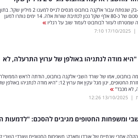
בקמפיין גיב-בק שנפתח עבור אלקנה בוחבוט מנסים לגייס למענו 2 מיליון שקל. בת
יממה הושג סכום של כ-80 אלף שקל נכון לכתיבת שורות אלה. 14 ימים נותרו למען
 שמטרתו לעזור לבוחבוט לעמוד שוב על רגליו
|
7:10
17/10/2025
: "היא מודה לנתניהו באולפן של ערוץ התרעלה, לא
ה בוחבוט, אמו של שורד השבי אלקנה בוחבוט, הודתה לראש הממשלה
מאמציו להחזרת החטופים, ינון מגל עקץ את ערוץ 12: "היא מודה לנתניהו באולפן ש
, לא מכבד"
|
12:26
13/10/2025
בי ומשפחות החטופים מגיבים להסכם: "לדמעות הל
הקלה אחרי שנתיים של אובדן ומאבק: משפחות החטופים ושורדי השבי קי