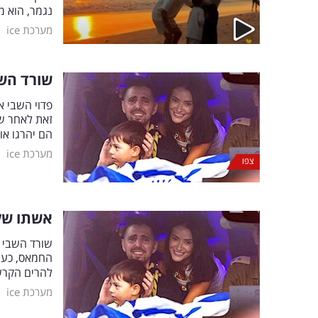
נגמר, הוא מ
|
מערכת ice
שורד השב
פדוי השבי א
זאת לאחר ש
הם יהרגו או
|
מערכת ice
צפו
אשתו של 
שורד השבי 
החמאס, כעת
להרים הקר
|
מערכת ice