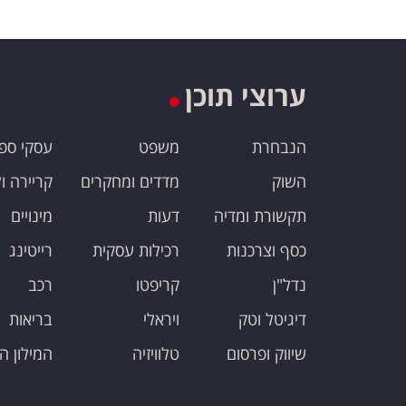
ערוצי תוכן
הנבחרת
משפט
עסקי ספ
השוק
מדדים ומחקרים
קריירה ו
תקשורת ומדיה
דעות
מינויים
כסף וצרכנות
רכילות עסקית
רייטינג
נדל"ן
קריפטו
רכב
דיגיטל וטק
ויראלי
בריאות
שיווק ופרסום
טלוויזיה
המילון ה