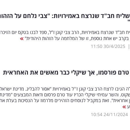
שליח חב"ד שנרצח באמירויות: "צבי נלחם על הזהו
ח חב"ד שנרצח באמירויות, הרב צבי קוגן ז”ל, ספד לבנו בטקס יום הזיכרון
בקרב יש אחת נוספת, זו של המלחמה על הזהות היהודית"
11:50
30/4/2025
טרם פורסמו, אך שיקלי כבר מאשים את האחראית
הגיבו לרצח הרב צבי קוגן ז''ל באמירויות "אסור להבליג. מדינת ישראל
קוט. והשר עמיחי שיקלי הכריז עוד טרם פרסום ודאות המבצעים "מדינת
 אחראית". זאת במקביל לנוסחים הזהירים מלרמוז על הנסיכות בעלת אחר
ע
10:54
24/11/2024