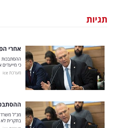
תגיות
אחרי הפד
ההסתבכות של
כי מייעדים 
|
מערכת ice
ההסתבכו
מנ"ל משרד ר
בתקרית לא ד