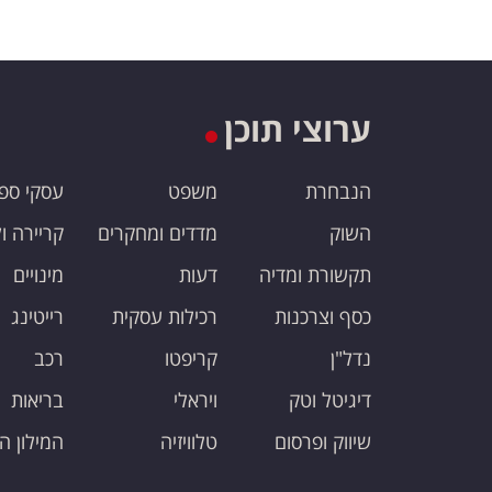
ערוצי תוכן
הנבחרת
משפט
עסקי ספ
השוק
מדדים ומחקרים
קריירה ו
תקשורת ומדיה
דעות
מינויים
כסף וצרכנות
רכילות עסקית
רייטינג
נדל"ן
קריפטו
רכב
דיגיטל וטק
ויראלי
בריאות
שיווק ופרסום
טלוויזיה
המילון ה