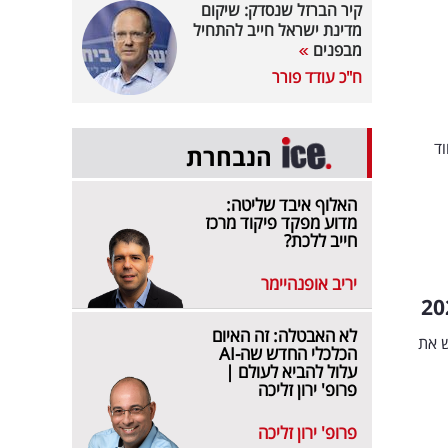
קיר הברזל שנסדק: שיקום
מדינת ישראל חייב להתחיל
מבפנים
ח"כ עודד פורר
וד
הנבחרת
האלוף איבד שליטה:
מדוע מפקד פיקוד מרכז
חייב ללכת?
יריב אופנהיימר
לא האבטלה: זה האיום
ש את
הכלכלי החדש שה-AI
עלול להביא לעולם |
פרופ' ירון זליכה
פרופ' ירון זליכה