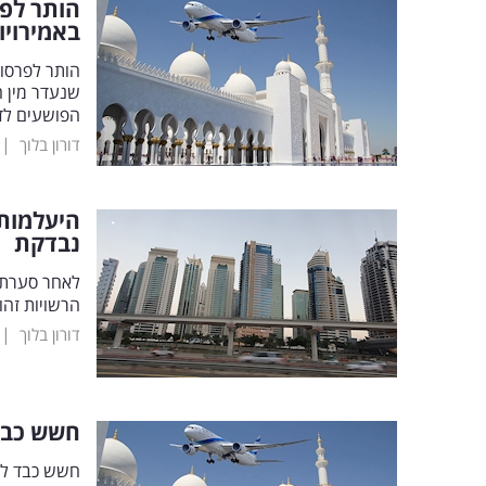
הותר לפר
באמירויו
הותר לפרסום
שנעדר מין ח
הפושעים לד
|
דורון בלוך
היעלמות 
נבדקת
לאחר סערת 
הרשויות זה
|
דורון בלוך
חשש כבד 
חשש כבד לגו