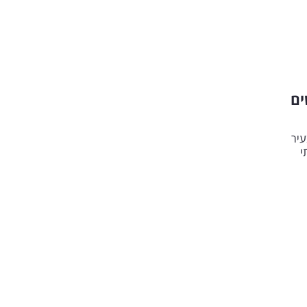
ים
עיר
תי