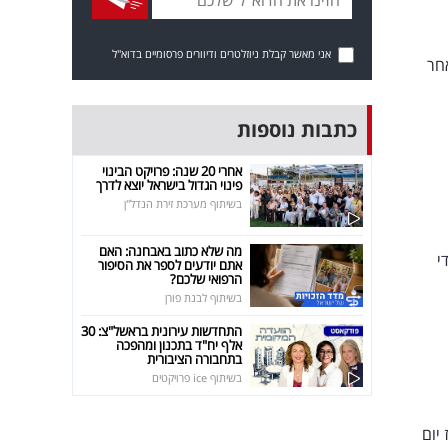
אני מאשר קבלת ניוזלטרים ודיוורים פרסומיים בדוא"ל
אחר
כתבות נוספות
אחרי 20 שנה: פרויקט הבינוי
פינוי הגדול בישראל יוצא לדרך
בשיתוף מערכת זירת הנדל"ן
מה שלא כתוב באבחנה: האם
י
אתם יודעים לספר את הסיפור
הרפואי שלכם?
בשיתוף לבנת פורן
התחדשות עירונית בראשל"צ: 30
אלף יח"ד בתכנון ומהפכה
בתחבורה הציבורית
בשיתוף ice פרויקטים
יום