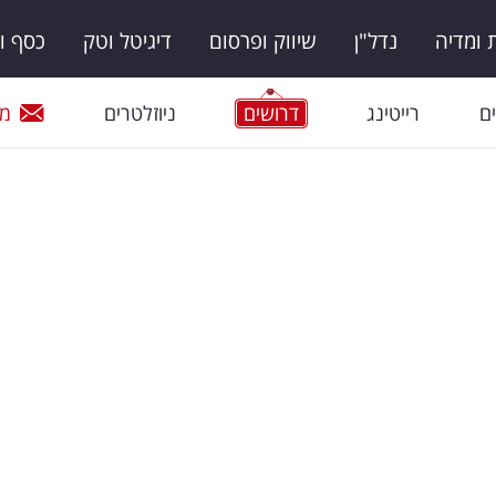
ומדיה
נדל"ן
שיווק ופרסום
דיגיטל וטק
כסף ו
ם
רייטינג
דרושים
ניוזלטרים
מי