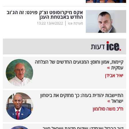
קריפטו
אקס מיקרוסופט וצ'ק פוינט: זה הג'וב
החדש באבטחת הענן
|
מערכת ice
13/4/2022
13:22
ויראלי
טלוויזיה
דעות
עסקי
ספורט
קיימות, אמון וחוסן: המנועים החדשים של הצלחה
עסקית
קריירה
יאיר אבידן
ולימודים
התיישבות יהודית בעזה: כך מחזקים את ביטחון
מינויים
ישראל
ח"כ משה סולומון
רייטינג
רכב
קיר הברזל שנסדק: שיקום מדינת ישראל חייב