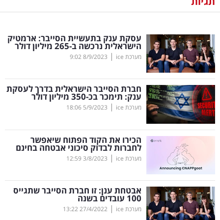
תגיות
נדל"ן
עסקת ענק בתעשיית הסייבר: ארמטיק
דיגיטל
הישראלית נרכשה ב-265 מיליון דולר
וטק
|
מערכת ice
8/9/2023
9:02
שיווק
חברת הסייבר הישראלית בדרך לעסקת
ופרסום
ענק: תימכר בכ-350 מיליון דולר
|
מערכת ice
5/9/2023
18:06
משפט
הכירו את הקוד הפתוח שיאפשר
מדדים
לחברות לבדוק סיכוני אבטחה בחינם
ומחקרים
|
מערכת ice
3/8/2023
12:59
דעות
אבטחת ענן: זו חברת הסייבר שתגייס
100 עובדים בשנה
רכילות
|
מערכת ice
27/4/2022
13:22
עסקית