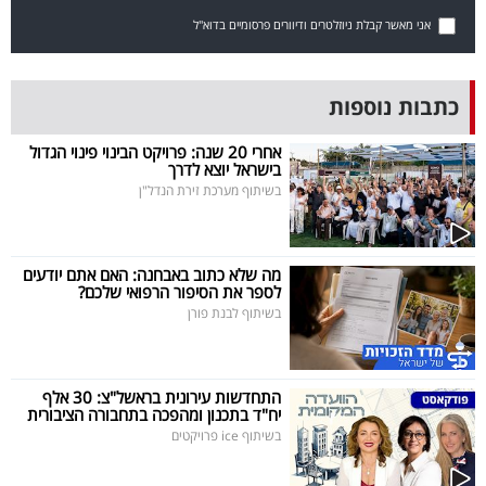
40
אני מאשר קבלת ניוזלטרים ודיוורים פרסומיים בדוא"ל
שיתופי
כתבות נוספות
פעולה
אחרי 20 שנה: פרויקט הבינוי פינוי הגדול
בישראל יוצא לדרך
בשיתוף מערכת זירת הנדל"ן
דרושים
מה שלא כתוב באבחנה: האם אתם יודעים
ניוזלטרים
לספר את הסיפור הרפואי שלכם?
בשיתוף לבנת פורן
מייל
התחדשות עירונית בראשל"צ: 30 אלף
אדום
יח"ד בתכנון ומהפכה בתחבורה הציבורית
בשיתוף ice פרויקטים