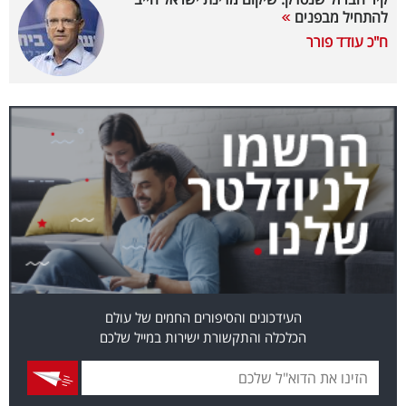
להתחיל מבפנים
בריאות
ח"כ עודד פורר
תרבות
ופנאי
תיירות
TOP-
5
המילון
הכלכלי
העידכונים והסיפורים החמים של עולם
פודקאסט
הכלכלה והתקשורת ישירות במייל שלכם
40
UNDER