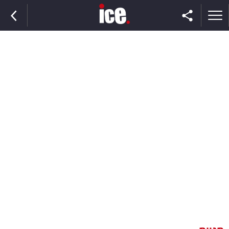
ראשי
הנבחרת
השוק
תקשורת
ומדיה
כסף
וצרכנות