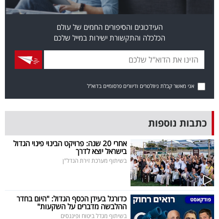
פרסמו
באייס
העידכונים והסיפורים החמים של עולם
הכלכלה והתקשורת ישירות במייל שלכם
עקבו
אחרינו:
אני מאשר קבלת ניוזלטרים ודיוורים פרסומיים בדוא"ל
כתבות נוספות
אחרי 20 שנה: פרויקט הבינוי פינוי הגדול
בישראל יוצא לדרך
בשיתוף מערכת זירת הנדל"ן
כדורגל בעידן הכסף הגדול: "היום בחדר
ההלבשה מדברים על השקעות"
בשיתוף מגדל ביטוח ופיננסים