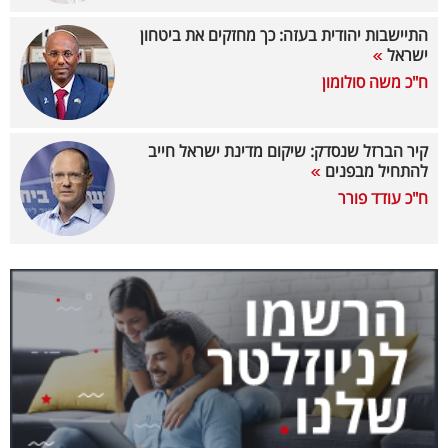
40
התיישבות יהודית בעזה: כך מחזקים את ביטחון
ישראל
ח"כ משה סולומון
שיתופי
פעולה
קיר הברזל שנסדק: שיקום מדינת ישראל חייב
להתחיל מבפנים
ח"כ עודד פורר
דרושים
ניוזלטרים
מייל
אדום