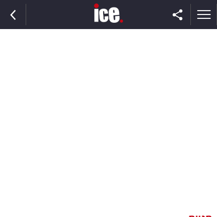
ראשי
הנבחרת
השוק
תקשורת
ומדיה
כסף
וצרכנות