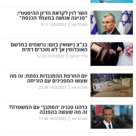
קריפטו
השר לוין לקראת הדיון ההיסטורי:
"פגיעה אנושה במעמד הכנסת"
|
מערכת ice
12/9/2023
8:13
ויראלי
טלוויזיה
בג"צ נישואין בזום: נרשמים במרשם
האוכלוסין אך לא מוכרים דתית
עסקי
|
עו"ד ירון קטן
31/3/2023
12:33
ספורט
יום החרפת ההתנגדות נפתח: זה מה
קריירה
שעשו המפגינים עם הזריחה
|
ולימודים
מערכת ice
16/3/2023
22:36
מינויים
ברהנו טגניה ׳הסתבך׳ עם המשטרה?
זה מה שעשה בהפגנה
רייטינג
|
מערכת ice
16/3/2023
17:46
רכב