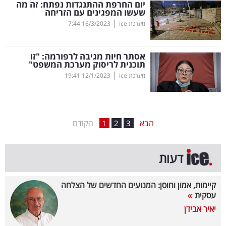
יום החרפת ההתנגדות נפתח: זה מה
שעשו המפגינים עם הזריחה
בריאות
|
מערכת ice
16/3/2023
7:44
תרבות
ופנאי
אסתר חיות מגיבה לרפורמה: "זו
תוכנית לריסוק מערכת המשפט"
|
מערכת ice
12/1/2023
19:41
תיירות
TOP-
5
הבא
הקודם
1
2
3
המילון
דעות
הכלכלי
פודקאסט
קיימות, אמון וחוסן: המנועים החדשים של הצלחה
עסקית
40
יאיר אבידן
UNDER