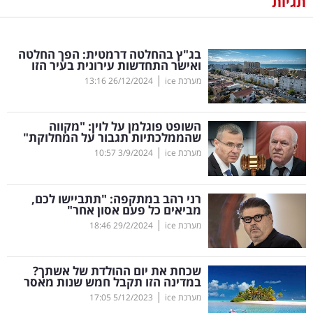
תגיות
נדל"ן
בג"ץ בהחלטה דרמטית: הפך החלטה
דיגיטל
ואישר התחדשות עירונית בעיר הזו
וטק
|
מערכת ice
26/12/2024
13:16
שיווק
השופט פוגלמן על לוין: "מקווה
ופרסום
שהממלכתיות תגבור על המחלוקת"
|
מערכת ice
3/9/2024
10:57
משפט
רני רהב במתקפה: "תתביישו לכם,
מדדים
מביאים כל פעם אסון אחר"
ומחקרים
|
מערכת ice
29/2/2024
18:46
דעות
שכחת את יום ההולדת של אשתך?
במדינה הזו תקבל חמש שנות מאסר
רכילות
|
מערכת ice
5/12/2023
17:05
עסקית