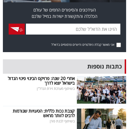
בריאות
העידכונים והסיפורים החמים של עולם
הכלכלה והתקשורת ישירות במייל שלכם
תרבות
ופנאי
תיירות
אני מאשר קבלת ניוזלטרים ודיוורים פרסומיים בדוא"ל
TOP-
כתבות נוספות
5
אחרי 20 שנה: פרויקט הבינוי פינוי הגדול
המילון
בישראל יוצא לדרך
בשיתוף מערכת זירת הנדל"ן
הכלכלי
פודקאסט
קצבת נכות כללית: הטעויות שגורמות
לרבים לוותר מראש
40
בשיתוף לבנת פורן
UNDER