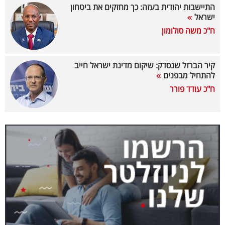
התיישבות יהודית בעזה: כך מחזקים את ביטחון
ישראל
קריפטו
ח"כ משה סולומון
ויראלי
קיר הברזל שנסדק: שיקום מדינת ישראל חייב
טלוויזיה
להתחיל מבפנים
ח"כ עודד פורר
עסקי
ספורט
קריירה
ולימודים
מינויים
רייטינג
רכב