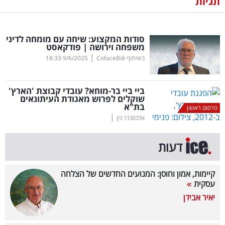
תגיות
נדל"ן
סודות המקצוע: שיחה עם מומחה לדיני
דיגיטל
משפחה וירושה | פודקאסט
וטק
|
בשיתוף CofaceBdi
9/6/2025
18:33
שיווק
ביי ביי בר-מוחא? עובדי קבוצת 'הארץ'
ופרסום
שוקלים לפרוש מאגודת העיתונאים
בת"א
פרסום ראשון
|
משפט
אלכסנדר כץ
מדדים
דעות
ומחקרים
קיימות, אמון וחוסן: המנועים החדשים של הצלחה
דעות
עסקית
יאיר אבידן
רכילות
עסקית