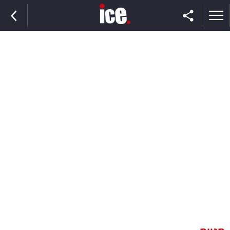
ראשי
הנבחרת
השוק
תקשורת
ומדיה
כסף
וצרכנות