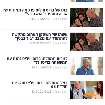
קריפטו
בתו של ברוס וויליס פרסמה תמונות של
אביה וחטפה: "הוא פגיע"
|
מערכת ice
24/6/2025
21:22
ויראלי
טלוויזיה
אשתו של השחקן האהוב מתקשה
להתמודד עם מצבו: "בור בבטן"
עסקי
|
מערכת ice
31/12/2024
10:26
ספורט
למרות המחלה: ברוס וויליס נהנה עם
קריירה
המשפחה בדיסנילנד
|
ולימודים
מערכת ice
4/6/2023
19:01
מינויים
בצל המחלה: ברוס וויליס חוגג יום
הולדת 68
רייטינג
|
מערכת ice
20/3/2023
8:46
רכב