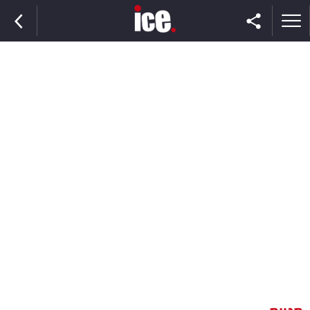
ראשי
הנבחרת
השוק
תקשורת
ומדיה
כסף
וצרכנות