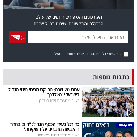
פרסמו
באייס
העידכונים והסיפורים החמים של עולם
הכלכלה והתקשורת ישירות במייל שלכם
עקבו
אחרינו:
אני מאשר קבלת ניוזלטרים ודיוורים פרסומיים בדוא"ל
כתבות נוספות
אחרי 20 שנה: פרויקט הבינוי פינוי הגדול
בישראל יוצא לדרך
בשיתוף מערכת זירת הנדל"ן
כדורגל בעידן הכסף הגדול: "היום בחדר
ההלבשה מדברים על השקעות"
בשיתוף מגדל ביטוח ופיננסים