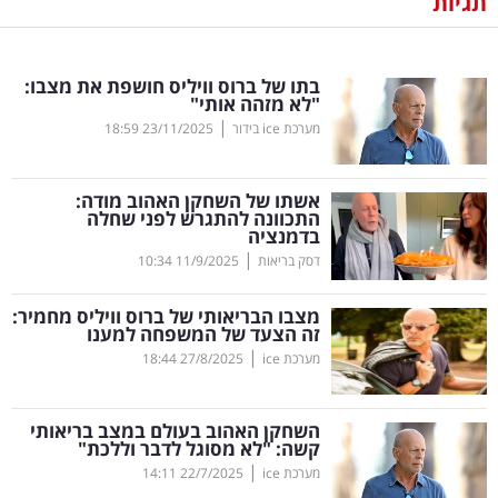
תגיות
נדל"ן
בתו של ברוס וויליס חושפת את מצבו:
דיגיטל
"לא מזהה אותי"
וטק
|
מערכת ice בידור
23/11/2025
18:59
שיווק
אשתו של השחקן האהוב מודה:
ופרסום
התכוונה להתגרש לפני שחלה
בדמנציה
|
משפט
דסק בריאות
11/9/2025
10:34
מצבו הבריאותי של ברוס וויליס מחמיר:
מדדים
זה הצעד של המשפחה למענו
ומחקרים
|
מערכת ice
27/8/2025
18:44
דעות
השחקן האהוב בעולם במצב בריאותי
קשה: "לא מסוגל לדבר וללכת"
רכילות
|
מערכת ice
22/7/2025
14:11
עסקית