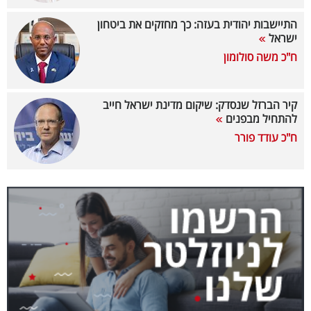
40
התיישבות יהודית בעזה: כך מחזקים את ביטחון
ישראל
ח"כ משה סולומון
שיתופי
פעולה
קיר הברזל שנסדק: שיקום מדינת ישראל חייב
להתחיל מבפנים
ח"כ עודד פורר
דרושים
ניוזלטרים
מייל
אדום