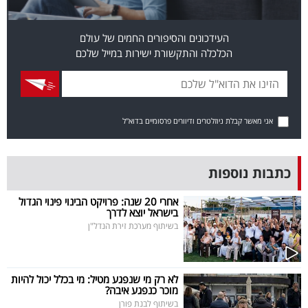
פרסמו
באייס
העידכונים והסיפורים החמים של עולם
הכלכלה והתקשורת ישירות במייל שלכם
עקבו
אחרינו:
אני מאשר קבלת ניוזלטרים ודיוורים פרסומיים בדוא"ל
כתבות נוספות
אחרי 20 שנה: פרויקט הבינוי פינוי הגדול
בישראל יוצא לדרך
בשיתוף מערכת זירת הנדל"ן
לא רק מי שנפגע מטיל: מי בכלל יכול להיות
מוכר כנפגע איבה?
בשיתוף לבנת פורן