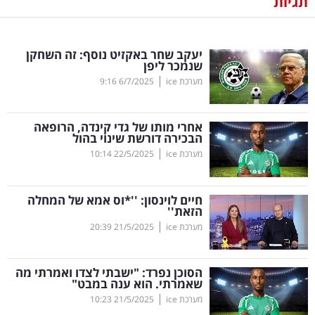
תגיות
נדל"ן
יעקב שחר באקזיט נוסף: זה השחקן
דיגיטל
שנמכר ליפן
וטק
|
מערכת ice
6/7/2025
9:16
שיווק
אחרי מותו של גדי קינדה, הרופאה
ופרסום
הבכירה דורשת שינוי בהול
|
מערכת ice
22/5/2025
10:14
משפט
חיים לוינסון: ''*וס אמא של המחלה
מדדים
הזאת''
ומחקרים
|
מערכת ice
21/5/2025
20:39
דעות
הסוכן נפרד: "ישבתי לצדו ואמרתי מה
שאמרתי. הוא ענה במבט"
רכילות
|
מערכת ice
21/5/2025
10:23
עסקית