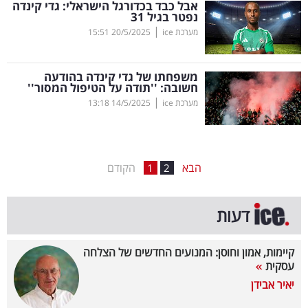
אבל כבד בכדורגל הישראלי: גדי קינדה
נפטר בגיל 31
בריאות
|
מערכת ice
20/5/2025
15:51
תרבות
ופנאי
משפחתו של גדי קינדה בהודעה
חשובה: ''תודה על הטיפול המסור''
|
מערכת ice
14/5/2025
13:18
תיירות
TOP-
5
הבא
הקודם
1
2
המילון
דעות
הכלכלי
פודקאסט
קיימות, אמון וחוסן: המנועים החדשים של הצלחה
עסקית
40
יאיר אבידן
UNDER