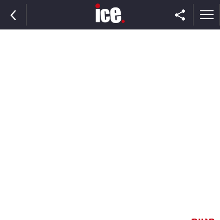
ראשי
הנבחרת
השוק
תקשורת
ומדיה
כסף
וצרכנות