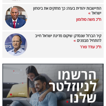
40
התיישבות יהודית בעזה: כך מחזקים את ביטחון
ישראל
ח"כ משה סולומון
שיתופי
פעולה
קיר הברזל שנסדק: שיקום מדינת ישראל חייב
להתחיל מבפנים
ח"כ עודד פורר
דרושים
ניוזלטרים
מייל
אדום