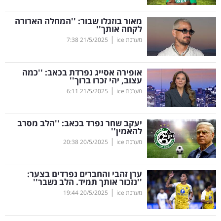
קריפטו
מאור בוזגלו שבור: ''המחלה הארורה
לקחה אותך''
|
מערכת ice
21/5/2025
7:38
ויראלי
טלוויזיה
אופירה אסייג נפרדת בכאב: ''כמה
עצוב, יהי זכרו ברוך''
עסקי
|
מערכת ice
21/5/2025
6:11
ספורט
יעקב שחר נפרד בכאב: ''הלב מסרב
קריירה
להאמין''
|
ולימודים
מערכת ice
20/5/2025
20:38
מינויים
ערן זהבי והחברים נפרדים בצער:
''נזכור אותך תמיד. הלב נשבר''
רייטינג
|
מערכת ice
20/5/2025
19:44
רכב