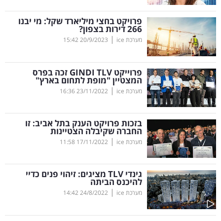
קריפטו
פרויקט בחצי מיליארד שקל: מי יבנו
266 דירות בצפון?
|
מערכת ice
20/9/2023
15:42
ויראלי
טלוויזיה
פרוייקט
TLV
GINDI
זכה בפרס
המצטיין "מופת לתחום בארץ"
עסקי
|
מערכת ice
23/11/2022
16:36
ספורט
בזכות פרויקט הענק בתל אביב: זו
קריירה
החברה שקיבלה הצטיינות
|
ולימודים
מערכת ice
17/11/2022
11:58
מינויים
גינדי
TLV
מציגים: זיהוי פנים כדיי
להיכנס הביתה
רייטינג
|
מערכת ice
24/8/2022
14:42
רכב