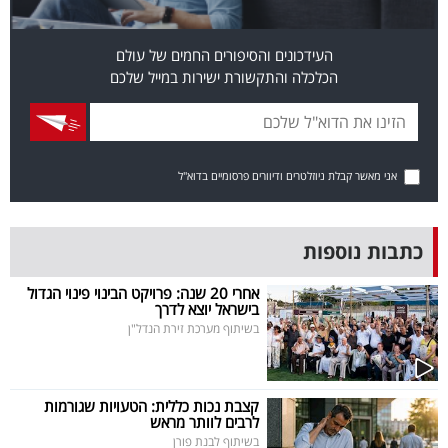
פרסמו
באייס
העידכונים והסיפורים החמים של עולם
הכלכלה והתקשורת ישירות במייל שלכם
עקבו
אחרינו:
אני מאשר קבלת ניוזלטרים ודיוורים פרסומיים בדוא"ל
כתבות נוספות
אחרי 20 שנה: פרויקט הבינוי פינוי הגדול
בישראל יוצא לדרך
בשיתוף מערכת זירת הנדל"ן
קצבת נכות כללית: הטעויות שגורמות
לרבים לוותר מראש
בשיתוף לבנת פורן