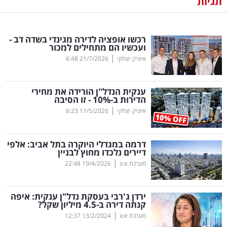
תגיות
נדל"ן
רכשו אופציה לדירה מגינדי בשדה דב -
דיגיטל
ועכשיו הם מתחילים למכור
וטק
|
איציק יצחקי
21/7/2026
6:48
שיווק
ענקית הנדל"ן הורידה את מחירי
ופרסום
הדירות ב-10
%
- זו הסיבה
|
איציק יצחקי
11/5/2026
6:23
משפט
דרמה במגדלי היוקרה בתל אביב: אלפי
מדדים
דיירים נלכדו מחוץ לבניין
ומחקרים
|
מערכת ice
19/4/2026
22:48
דעות
ירדן ג'רבי בעסקת נדל"ן ענקית: איפה
קנתה דירה ב-4.5 מיליון שקל?
רכילות
|
מערכת ice
13/2/2024
12:37
עסקית