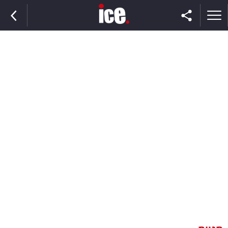
ראשי
הנבחרת
השוק
תקשורת
ומדיה
כסף
וצרכנות