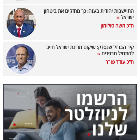
40
התיישבות יהודית בעזה: כך מחזקים את ביטחון
ישראל
ח"כ משה סולומון
שיתופי
פעולה
קיר הברזל שנסדק: שיקום מדינת ישראל חייב
להתחיל מבפנים
ח"כ עודד פורר
דרושים
ניוזלטרים
מייל
אדום