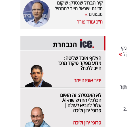
קיר הברזל שנסדק: שיקום
מדינת ישראל חייב להתחיל
מבפנים
ח"כ עודד פורר
הנבחרת
הרווח הנקי
האלוף איבד שליטה:
מדוע מפקד פיקוד מרכז
חייב ללכת?
יריב אופנהיימר
תר
לא האבטלה: זה האיום
הכלכלי החדש שה-AI
עלול להביא לעולם |
רמה של 2,386.72
פרופ' ירון זליכה
פרופ' ירון זליכה