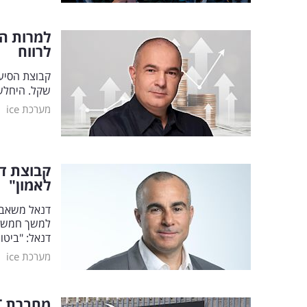
למרות הפ
לרווח
שקל. היחלש
|
מערכת ice
קבוצת דנ
לאמון"
למשך חמש ש
דנאל: "ביטו
|
מערכת ice
מחברת
T