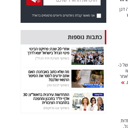
 דגן
אני מאשר קבלת ניוזלטרים ודיוורים פרסומיים בדוא"ל
כתבות נוספות
אחרי 20 שנה: פרויקט הבינוי
פינוי הגדול בישראל יוצא לדרך
בשיתוף מערכת זירת הנדל"ן
ל כ-
ו
מה שלא כתוב באבחנה: האם
אתם יודעים לספר את הסיפור
לאחר
הרפואי שלכם?
.
בשיתוף לבנת פורן
התחדשות עירונית בראשל"צ: 30
אלף יח"ד בתכנון ומהפכה
בתחבורה הציבורית
בשיתוף ice פרויקטים
ת המיוחדות
ל-689 מיליון שקל.