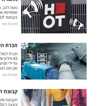
נועה להב, מ
שמסיימת את
בקבוצת HOT
|
מערכת ice
חברת הע
חברת דנאל (
83 מיליון
על-ידי מציע
מכן יפנו ה
|
מערכת ice
קבוצת ד