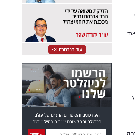
הדלקת משואה על ידי
הרב אברהם זרביב
מסכנת את לוחמי צה"ל
רשמה ב-2024 הכנסות של 2.8 מיליארד
עו"ד יהודה שפר
עוד בנבחרת >>
ל
העידכונים והסיפורים החמים של עולם
הכלכלה והתקשורת ישירות במייל שלכם
רה