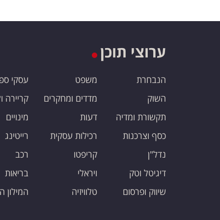
ערוצי תוכן
הנבחרת
משפט
עסקי ספ
השוק
מדדים ומחקרים
קריירה ו
תקשורת ומדיה
דעות
מינויים
כסף וצרכנות
רכילות עסקית
רייטינג
נדל"ן
קריפטו
רכב
דיגיטל וטק
ויראלי
בריאות
שיווק ופרסום
טלוויזיה
המילון ה