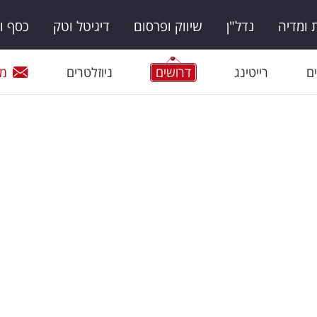
ומדיה
נדל"ן
שיווק ופרסום
דיגיטל וטק
כסף ו
ם
רייטינג
דרושים
ניוזלטרים
מי