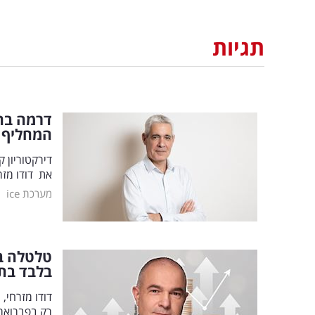
תגיות
דרמה בחב
המחליף
דירקטוריון ק
את דודו מזר
|
מערכת ice
טלטלה ב
בלבד בת
דודו מזרחי,
רק בפברואר 2024: "מאחלים לו הצלחה רבה בהמשך ד