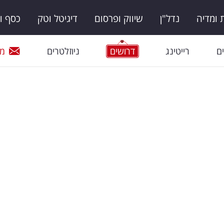
ומדיה
נדל"ן
שיווק ופרסום
דיגיטל וטק
כסף ו
ם
רייטינג
דרושים
ניוזלטרים
מי