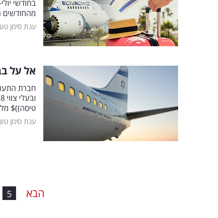
בחודשי יולי
מהחודשים הקו
ענת סימן טוב
אל על בבש
חברת התעופה
ו
טיסה))$ מלרנקה ו0$
ענת סימן טוב
הבא
5