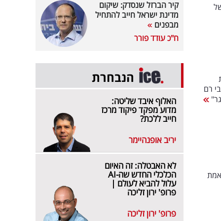
קיר הברזל שנסדק: שיקום
של
מדינת ישראל חייב להתחיל
מבפנים
ח"כ עודד פורר
הנבחרת
י רם
גר"
האלוף איבד שליטה:
מדוע מפקד פיקוד מרכז
חייב ללכת?
יריב אופנהיימר
לא האבטלה: זה האיום
הכלכלי החדש שה-AI
אמת
עלול להביא לעולם |
פרופ' ירון זליכה
פרופ' ירון זליכה