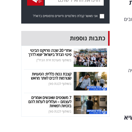
אני מאשר קבלת ניוזלטרים ודיוורים פרסומיים בדוא"ל
בים
כתבות נוספות
אחרי 20 שנה: פרויקט הבינוי
פינוי הגדול בישראל יוצא לדרך
בשיתוף מערכת זירת הנדל"ן
ה
קצבת נכות כללית: הטעויות
שגורמות לרבים לוותר מראש
בשיתוף לבנת פורן
7 משפטים שאנשים אומרים
לעצמם – ועלולים לעלות להם
בזכויות רפואיות
בשיתוף לבנת פורן
יא