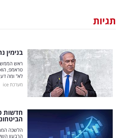
תגיות
בנימין נ
ראש הממשלה 
טראמפ, הוא 
לא" ומה דע
|
מערכת ice
חדשות ט
הביטחוני
הלשכה המרכ