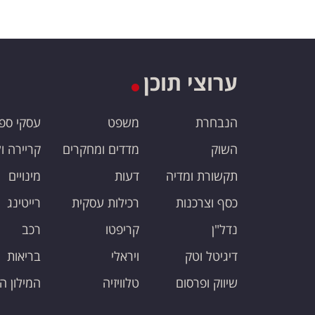
ערוצי תוכן
הנבחרת
משפט
עסקי ספ
השוק
מדדים ומחקרים
קריירה ו
תקשורת ומדיה
דעות
מינויים
כסף וצרכנות
רכילות עסקית
רייטינג
נדל"ן
קריפטו
רכב
דיגיטל וטק
ויראלי
בריאות
שיווק ופרסום
טלוויזיה
המילון ה