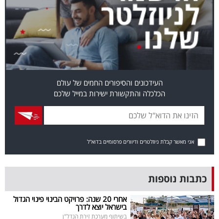
בריאות
תרבות
ופנאי
תיירות
העידכונים והסיפורים החמים של עולם
הכלכלה והתקשורת ישירות במייל שלכם
TOP-
5
המילון
אני מאשר קבלת ניוזלטרים ודיוורים פרסומיים בדוא"ל
הכלכלי
פודקאסט
כתבות נוספות
40
אחרי 20 שנה: פרויקט הבינוי פינוי הגדול
בישראל יוצא לדרך
UNDER
בשיתוף מערכת זירת הנדל"ן