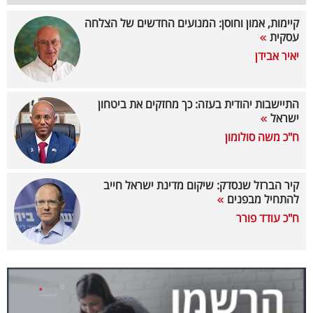
קיימות, אמון וחוסן: המנועים החדשים של הצלחה
קריפטו
עסקית
יאיר אבידן
ויראלי
טלוויזיה
התיישבות יהודית בעזה: כך מחזקים את ביטחון
ישראל
עסקי
ח"כ משה סולומון
ספורט
קריירה
קיר הברזל שנסדק: שיקום מדינת ישראל חייב
להתחיל מבפנים
ולימודים
ח"כ עודד פורר
מינויים
רייטינג
רכב