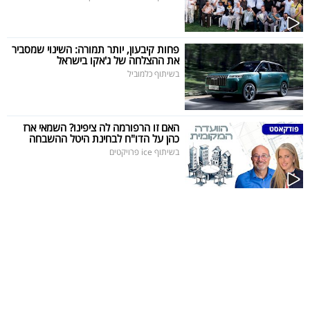
40
פחות קיבעון, יותר תמורה: השינוי שמסביר
את ההצלחה של ג'אקו בישראל
שיתופי
בשיתוף כלמוביל
פעולה
האם זו הרפורמה לה ציפינו? השמאי ארז
כהן על הדו"ח לבחינת היטל ההשבחה
דרושים
בשיתוף ice פרויקטים
ניוזלטרים
מייל
אדום