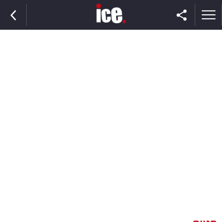
ראשי
הנבחרת
השוק
תקשורת
ומדיה
כסף
וצרכנות