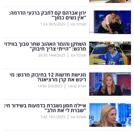
קריפטו
ירון אברהם קם לחבק ברגעי הדרמה:
"אין נשים כמוך"
|
מערכת ice
30/5/2025
1:24
ויראלי
טלוויזיה
השחקן והזמר האהוב שחר טבוך בווידוי
מרגש: "הייתי צריך חיבוק"
עסקי
|
מערכת ice
14/4/2025
20:35
ספורט
מגישת חדשות 12 בחיבוק מרגש: מי
קריירה
ריגש את קרן מרציאנו?
|
ולימודים
אפרת קרסנר
3/3/2025
14:56
מינויים
איילה חסון נשברת בדמעות בשידור חי:
"שברת לי את הלב"
רייטינג
|
מערכת ice
19/1/2025
7:42
רכב