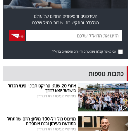
פרסמו
באייס
העידכונים והסיפורים החמים של עולם
הכלכלה והתקשורת ישירות במייל שלכם
עקבו
אחרינו:
אני מאשר קבלת ניוזלטרים ודיוורים פרסומיים בדוא"ל
כתבות נוספות
אחרי 20 שנה: פרויקט הבינוי פינוי הגדול
בישראל יוצא לדרך
בשיתוף מערכת זירת הנדל"ן
ממינוס מיליון ל-100 מיליון: היזם שהתחיל
במודעה בעיתון ובנה אימפריה
בשיתוף מערכת זירת הנדל"ן