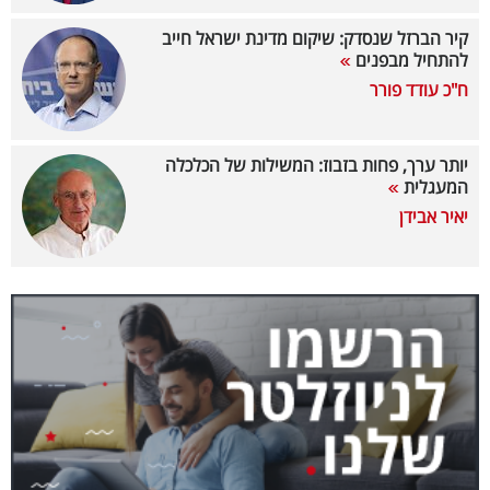
40
קיר הברזל שנסדק: שיקום מדינת ישראל חייב
להתחיל מבפנים
ח"כ עודד פורר
שיתופי
פעולה
יותר ערך, פחות בזבוז: המשילות של הכלכלה
המעגלית
יאיר אבידן
דרושים
ניוזלטרים
מייל
אדום