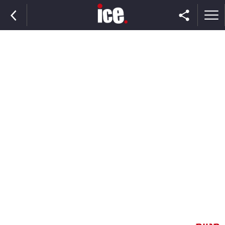
ראשי
הנבחרת
השוק
תקשורת
ומדיה
כסף
וצרכנות