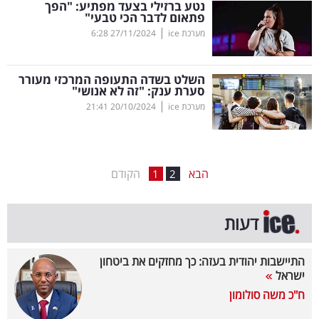
נטע ברזילי בצעד מפתיע: "הפך
פתאום לדבר הכי טבעי"
בריאות
|
מערכת ice
27/11/2024
6:28
תרבות
ופנאי
השלט בשדה התעופה המרכזי מעורר
סערת ענק: "זה לא אנושי"
|
מערכת ice
20/10/2024
21:41
תיירות
TOP-
5
הבא
הקודם
1
2
המילון
דעות
הכלכלי
פודקאסט
התיישבות יהודית בעזה: כך מחזקים את ביטחון
ישראל
40
ח"כ משה סולומון
UNDER