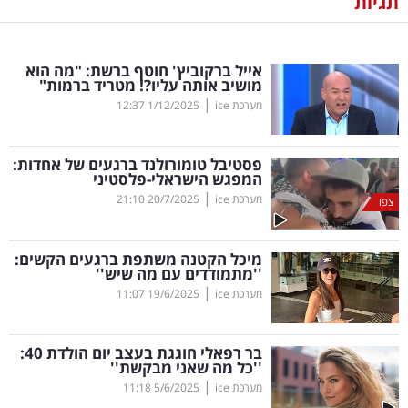
תגיות
נדל"ן
אייל ברקוביץ' חוטף ברשת: "מה הוא
דיגיטל
מושיב אותה עליו?
!
מטריד ברמות"
וטק
|
מערכת ice
1/12/2025
12:37
שיווק
פסטיבל טומורולנד ברגעים של אחדות:
ופרסום
המפגש הישראלי-פלסטיני
|
מערכת ice
20/7/2025
21:10
צפו
משפט
מיכל הקטנה משתפת ברגעים הקשים:
מדדים
''מתמודדים עם מה שיש''
ומחקרים
|
מערכת ice
19/6/2025
11:07
דעות
בר רפאלי חוגגת בעצב יום הולדת 40:
''כל מה שאני מבקשת''
רכילות
|
מערכת ice
5/6/2025
11:18
עסקית