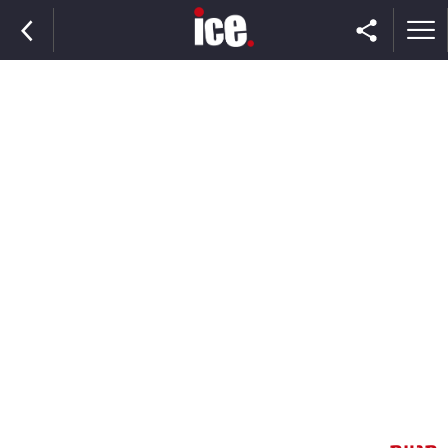
ראשי
הנבחרת
השוק
תקשורת
ומדיה
כסף
וצרכנות