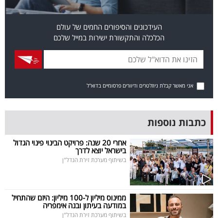
פרסמו
באייס
העידכונים והסיפורים החמים של עולם
הכלכלה והתקשורת ישירות במייל שלכם
עקבו
אחרינו:
אני מאשר קבלת ניוזלטרים ודיוורים פרסומיים בדוא"ל
כתבות נוספות
אחרי 20 שנה: פרויקט הבינוי פינוי הגדול
בישראל יוצא לדרך
בשיתוף מערכת זירת הנדל"ן
ממינוס מיליון ל-100 מיליון: היזם שהתחיל
במודעה בעיתון ובנה אימפריה
בשיתוף מערכת זירת הנדל"ן