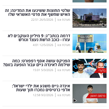
קריפטו
שלטי החוצות ששיגעו את המדינה: זה
האיש שחשף את פרטי האשראי שלו
|
מערכת ice
26/5/2026
22:51
ויראלי
טלוויזיה
דרמה בנתב"ג: 9 מיליון העוקבים לא
עזרו - כוכב הרשת נעצר וגורש
עסקי
|
מערכת ice
12/5/2026
4:01
ספורט
הפניקס עושה אסף רפפורט: כמה
קריירה
שילמה לאינדה גיים עבור הופעה בזום?
|
ולימודים
מערכת ice
5/3/2026
15:01
בלעדי
מינויים
אינדה גיים משגע את ילדי ישראל:
אלפי כרטיסים נמכרו תוך שעות
רייטינג
|
מערכת ice
9/2/2026
12:58
פרסום ראשון
רכב