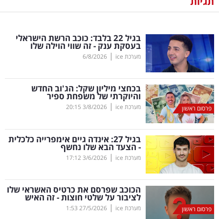
תגיות
נדל"ן
בגיל 22 בלבד: כוכב הרשת הישראלי
דיגיטל
בעסקת ענק - זה שווי הוילה שלו
וטק
|
מערכת ice
6/8/2026
שיווק
בכחצי מיליון שקל: הג'וב החדש
ופרסום
והיוקרתי של משפחת ספיר
|
מערכת ice
3/8/2026
20:15
פרסום ראשון
משפט
בגיל 27: אינדה גיים אימפרייה כלכלית
מדדים
- הצעד הבא שלו נחשף
ומחקרים
|
מערכת ice
3/6/2026
17:12
דעות
הכוכב שפרסם את כרטיס האשראי שלו
לציבור על שלטי חוצות - זה האיש
רכילות
|
מערכת ice
27/5/2026
1:53
פרסום ראשון
עסקית