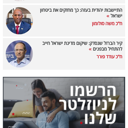
40
התיישבות יהודית בעזה: כך מחזקים את ביטחון
ישראל
ח"כ משה סולומון
שיתופי
פעולה
קיר הברזל שנסדק: שיקום מדינת ישראל חייב
להתחיל מבפנים
ח"כ עודד פורר
דרושים
ניוזלטרים
מייל
אדום