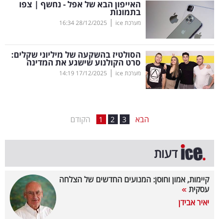
האייפון הבא של אפל - נחשף | צפו
בתמונות
בריאות
|
מערכת ice
28/12/2025
16:34
תרבות
ופנאי
הסולטיז בהשקעה של מיליוני שקלים:
סרט הקולנוע שישגע את המדינה
|
מערכת ice
17/12/2025
14:19
תיירות
TOP-
5
הבא
הקודם
1
2
3
המילון
דעות
הכלכלי
פודקאסט
קיימות, אמון וחוסן: המנועים החדשים של הצלחה
עסקית
40
יאיר אבידן
UNDER