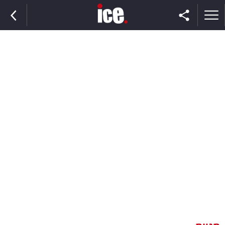
ראשי
הנבחרת
השוק
תקשורת
ומדיה
כסף
וצרכנות