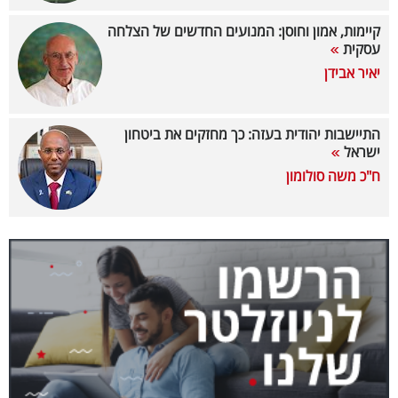
40
קיימות, אמון וחוסן: המנועים החדשים של הצלחה
עסקית
יאיר אבידן
שיתופי
פעולה
התיישבות יהודית בעזה: כך מחזקים את ביטחון
ישראל
ח"כ משה סולומון
דרושים
ניוזלטרים
מייל
אדום