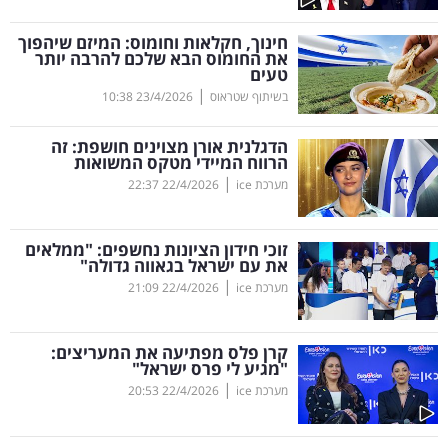
קריפטו
חינוך, חקלאות וחומוס: המיזם שיהפוך
את החומוס הבא שלכם להרבה יותר
טעים
ויראלי
|
בשיתוף שטראוס
23/4/2026
10:38
טלוויזיה
הדגלנית אורן מצוינים חושפת: זה
הרווח המיידי מטקס המשואות
עסקי
|
מערכת ice
22/4/2026
22:37
ספורט
זוכי חידון הציונות נחשפים: "ממלאים
קריירה
את עם ישראל בגאווה גדולה"
|
ולימודים
מערכת ice
22/4/2026
21:09
מינויים
קרן פלס מפתיעה את המעריצים:
"מגיע לי פרס ישראל"
רייטינג
|
מערכת ice
22/4/2026
20:53
רכב