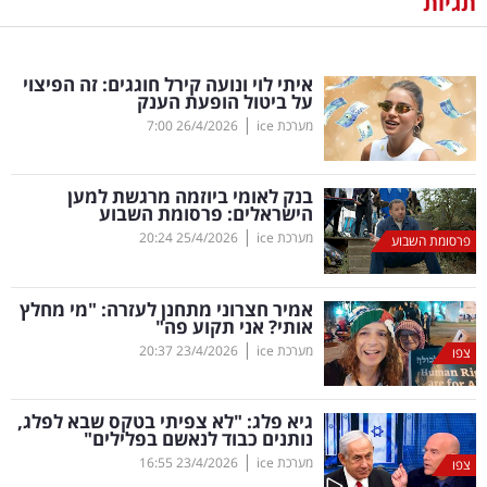
תגיות
נדל"ן
איתי לוי ונועה קירל חוגגים: זה הפיצוי
דיגיטל
על ביטול הופעת הענק
וטק
|
מערכת ice
26/4/2026
7:00
שיווק
בנק לאומי ביוזמה מרגשת למען
ופרסום
הישראלים: פרסומת השבוע
|
מערכת ice
25/4/2026
20:24
פרסומת השבוע
משפט
אמיר חצרוני מתחנן לעזרה: "מי מחלץ
מדדים
אותי? אני תקוע פה"
ומחקרים
|
מערכת ice
23/4/2026
20:37
צפו
דעות
גיא פלג: "לא צפיתי בטקס שבא לפלג,
נותנים כבוד לנאשם בפלילים"
רכילות
|
מערכת ice
23/4/2026
16:55
צפו
עסקית