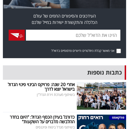
פרסמו
באייס
העידכונים והסיפורים החמים של עולם
הכלכלה והתקשורת ישירות במייל שלכם
עקבו
אחרינו:
אני מאשר קבלת ניוזלטרים ודיוורים פרסומיים בדוא"ל
כתבות נוספות
אחרי 20 שנה: פרויקט הבינוי פינוי הגדול
בישראל יוצא לדרך
בשיתוף מערכת זירת הנדל"ן
כדורגל בעידן הכסף הגדול: "היום בחדר
ההלבשה מדברים על השקעות"
בשיתוף מגדל ביטוח ופיננסים