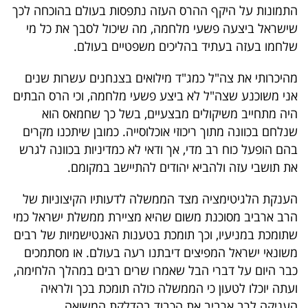
התמונות על היקף ההרס העזה נתפסות בעולם בהוכחה לכך
שישראל ביצעה פשעי מלחמה, מה שיכול לסבך את כל מי
שלחמו בעזה בעתיד בהליכים משפטיים בעולם.
מהיכרותי את צה"ל כמג"ד מילואים בצנחנים עשרות שנים
אני משוכנע שצה"ל לא ביצע פשעי מלחמה, וכי הרס הבתים
היה מתחייב משיקולים מבצעיים, בשל כך שחמאס הוא
שנלחם בכוונה מתוך ריכוזי אוכלוסייה. כמובן שיתכנו מקרים
בהם הופעל כוח רב מדי, אך ודאי לא כמדיניות בכוונה לגרש
את תושבי עזה ולהביא יהודים להתיישב במקומם.
הענקת הלגיטימציה מצד הממשלה לדעותיו הקיצוניות של
הרב ארביב מסוכנת משום שהיא מציירת ממשלת ישראל כמי
שתומכת במניעיו, וכך תומכת בטענות האנטישמיות של רבים
משונאי ישראל המפיצים דיבתנו רעה בעולם. או מסתמכים
כבר היום על דברי הבל שאמרו שרים רבים במהלך הלחימה,
ועתה יוכלו לטעון כי הממשלה כולה תומכת בכך ולראיה
העניקה לרב ארביב את הכבוד בהדלקת המשואה.