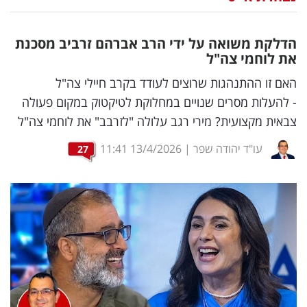
נדל"ן
הדלקת משואה על ידי הרב אברהם זרביב מסכנת
דיגיטל
את לוחמי צה"ל
וטק
האם זו ההתנהגות שרוצים לעודד בקרב חיילי צה"ל
- להעלות מסרים שנויים במחלוקת לטיקטוק במקום פעולה
שיווק
צבאית מקצועית? מירי רגב עלולה "לזרבב" את לוחמי צה"ל
ופרסום
עו"ד יהודה שפר
|
13/4/2026
11:41
27
משפט
מדדים
ומחקרים
דעות
רכילות
עסקית