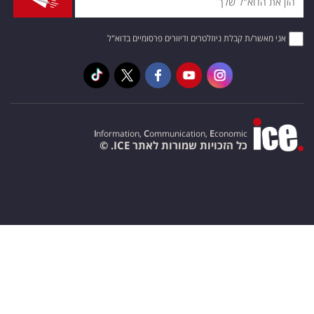
אני מאשר/ת קבלת ניוזלטרים ודיוורים פרסומיים בדוא"ל
I
nformation,
C
ommunication,
E
conomic
כל הזכויות שמורות לאתר ICE. ©