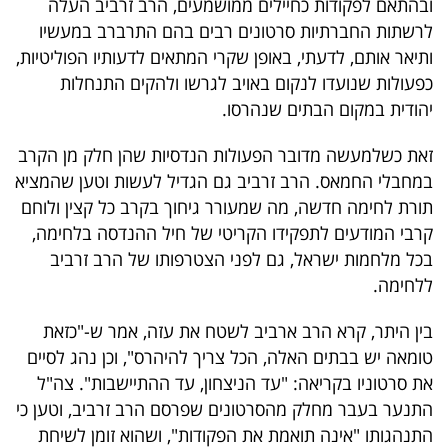
ובהתאם לפקודות כחיילים ממושמעים, הרב זרביב העלה
40
לרשתות החברתיות סרטונים רבים בהם התרברב במעשיו
ותיאר אותם, לדעתי, באופן שקרי המתאים לדעותיו הפוליטיות,
כפעולות שנועדו לנקום באויב לגרשו ולהקים התנחלות
שיתופי
יהודית במקום הבתים שנהרסו.
פעולה
זאת כשלמעשה מדובר הפעולות הנדסיות שהן חלק מן הקרב
במחבלי החמאס. הרב זרביב גם הגדיל לעשות וטען שהמציא
תורת לחימה חדשה, מה שמעורר גיחוך בקרב כל קצין ולוחם
דרושים
קרבי המודעים לתפקידו הקריטי של חיל ההנדסה בלחימה,
בכל מלחמות ישראל, גם לפני הצטרפותו של הרב זרביב
ניוזלטרים
ללחימה.
בין היתר, קרא הרב ארביב לשטח את עזה, אמר ש-"כזאת
מייל
טומאה יש בבתים האלה, הכל צריך להיהרס", וכן נהג לסיים
אדום
את סרטוניו בקריאה: "עד הניצחון, עד ההתיישבות". צה"ל
התנער בעבר מחלק מהסרטונים שפרסם הרב זרביב, וטען כי
התנהגותו "אינה תואמת את הפקודות", ושהוא זומן לשיחת