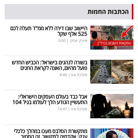
הכתבות החמות
היישוב שבו דירה ללא ממ"ד תעלה לכם
525 אלף שקל
איציק יצחקי
|
9:00
עסקאות השבוע בנדל"ן
בשורה לנהגים בישראל: הכביש החדש
פועל מהיום, האצה לקראת החגים
מערכת ice
|
8:46
אבל כבד בעולם העסקים הישראלי:
התעשיין הנודע הלך לעולמו בגיל 104
מערכת ice
|
14:47
מתקשרת הסלבס מעכו במהלך כלכלי
ענק: אקדמיה לתקשור, זה המחיר