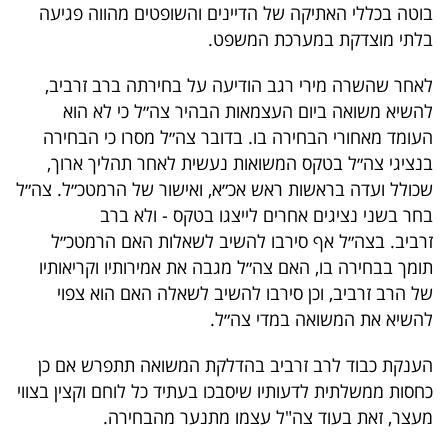
בוטה בכללי האתיקה של הדיינים והשופטים מהווה פגיעה
בלתי מוצדקת במערכת המשפט.
לאחר שהשרה מירי רגב הודיעה על בחירתה ברב זרביב,
להשיא משואה ביום העצמאות הבהיר צה״ל כי לא הוא
העומד מאחורי הבחירה בו. ‏בדובר צה״ל מסרו כי הבחירה
בנציגי צה״ל בטקס המשואות נעשית לאחר תהליך ארוך,
שכולל ועדה בראשות ראש אכ״א, ואישור של הרמטכ״ל. צה״ל
בחר בשני נציגים אחרים לייצגו בטקס - ולא ברב
זרביב. בצה״ל אף סירבו להשיב לשאלות האם הרמטכ״ל
תומך בבחירה בו, האם צה״ל מגבה את אמירותיו וקריאותיו
של הרב זרביב, וכן סירבו להשיב לשאלה האם הוא צפוי
להשיא את המשואה במדי צה״ל.
הענקת כבוד לרב זרביב בהדלקת המשואה תתפרש אם כן
כחסות ממשלתית לדעותיו שיסבכו בעתיד כל לוחם וקצין בצווי
מעצר, זאת בעוד צה"ל עצמו מתנער מהבחירה.