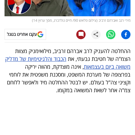
קריפטו
מירי רגב ואברהם זרביב (צילום פלאש 90/ חיים גולדברג, מסך ערוץ 14)
ויראלי
עקבו אחרינו בגוגל
טלוויזיה
ההחלטה להעניק לרב אברהם זרביב, מילואימניק מצוות
עסקי
הצמ"ה של חטיבת גבעתי, את
הכבוד והלגיטימיות של מדליק
ספורט
משואה ביום בעצמאות
, אינה מוצדקת, מהווה יריקה
בפרצופה של מערכת המשפט, ומסכנת משפטית את לוחמי
קריירה
וקציני צה"ל בעולם. יש לבטל ההחלטה מיד ולאפשר ללוחם
ולימודים
צמ"ה אחר לשאת המשואה במקומו.
מינויים
רייטינג
רכב