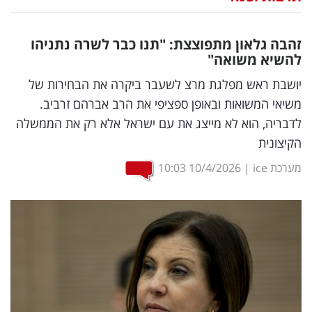
נדל"ן
זהבה גלאון מתפוצצת: "תנו כבר לשרה נתניהו
דיגיטל
להשיא משואה"
וטק
יושבת ראש מפלגת מרצ לשעבר ביקרה את הבחירות של
משיאי המשואות ובאופן ספציפי את הרב אברהם זרביב.
שיווק
לדבריה, הוא לא מייצג את עם ישראל אלא רק את הממשלה
ופרסום
הקיצונית
משפט
מערכת ice
|
10/4/2026
10:03
מדדים
ומחקרים
דעות
רכילות
עסקית