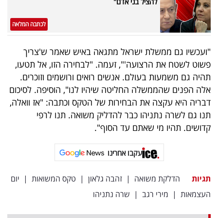
להציל בני אדם"
לכתבה המלאה
"ועכשיו גם ממשלת ישראל מתגאה באיש שאמר ש'צריך
פשוט לשטח את הרצועה'", זעמה. "לבחירה הזו, אל תטעו,
תהיה גם משמעות בעולם. אנשים רואים ורושמים וזוכרים.
אלה הפנים שהממשלה החליטה שיהיו לנו", הוסיפה. לסיכום
דבריה היא עקצה את הבחירות של הטקס וכתבה: "אז וואלה,
תנו גם לשרה נתניהו כבר להדליק משואה. תנו לרפי
קדושים. תהיו מי שאתם עד הסוף".
עקבו אחרינו
תגיות
הדלקת משואה
|
זהבה גלאון
|
טקס המשואות
|
יום
העצמאות
|
מירי רגב
|
שרה נתניהו