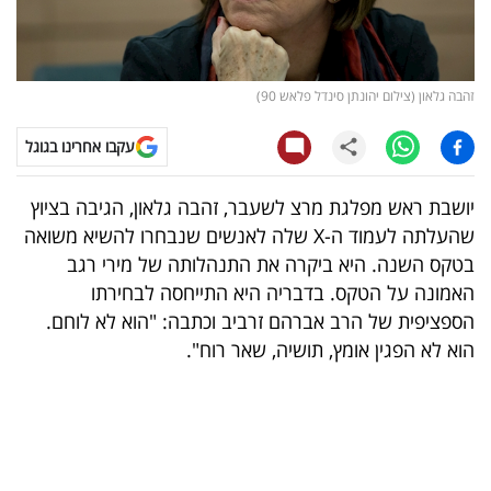
קריפטו
ויראלי
זהבה גלאון (צילום יהונתן סינדל פלאש 90)
טלוויזיה
עקבו אחרינו בגוגל
עסקי
יושבת ראש מפלגת מרצ לשעבר, זהבה גלאון, הגיבה בציוץ
ספורט
שהעלתה לעמוד ה-X שלה לאנשים שנבחרו להשיא משואה
בטקס השנה. היא ביקרה את התנהלותה של מירי רגב
קריירה
האמונה על הטקס. בדבריה היא התייחסה לבחירתו
ולימודים
הספציפית של הרב אברהם זרביב וכתבה: "הוא לא לוחם.
הוא לא הפגין אומץ, תושיה, שאר רוח".
מינויים
רייטינג
רכב