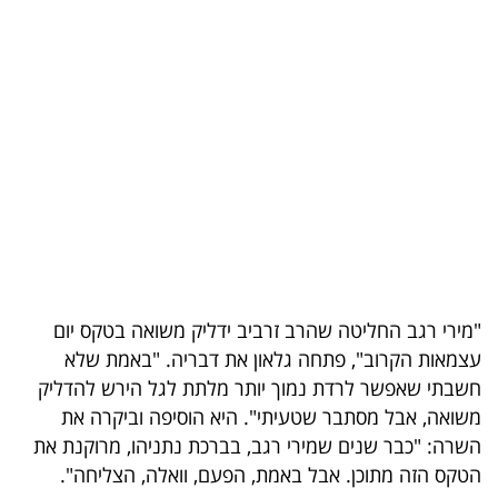
בריאות
תרבות
ופנאי
תיירות
TOP-
5
המילון
"מירי רגב החליטה שהרב זרביב ידליק משואה בטקס יום
הכלכלי
עצמאות הקרוב", פתחה גלאון את דבריה. "באמת שלא
חשבתי שאפשר לרדת נמוך יותר מלתת לגל הירש להדליק
פודקאסט
משואה, אבל מסתבר שטעיתי". היא הוסיפה וביקרה את
השרה: "כבר שנים שמירי רגב, בברכת נתניהו, מרוקנת את
40
הטקס הזה מתוכן. אבל באמת, הפעם, וואלה, הצליחה".
UNDER