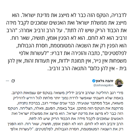
40
לדבריה, הטקס הזה כבר לא מייצג את מדינת ישראל. הוא
מייצג את ממשלת ישראל ואת האנשים שמוכנים לקבל מידה
שיתופי
את הכבוד הריק שיש לה לתת". על הרב זרביב אמרה: "הרב
פעולה
זרביב הוא לא לוחם. הוא לא הפגין אומץ, תושיה, שאר רוח.
הוא הפגין רק את השנאה המטומטמת, חסרת הגבולות,
לפלסטינים", כתבה והזכירה את דבריו: "לעשרות אלפי
משפחות אין נייר, אין תמונת ילדות, אין תעודות זהות, אין להן
דרושים
בית - אין להן כלום" התגאה הרב זרביב.
ניוזלטרים
מייל
אדום