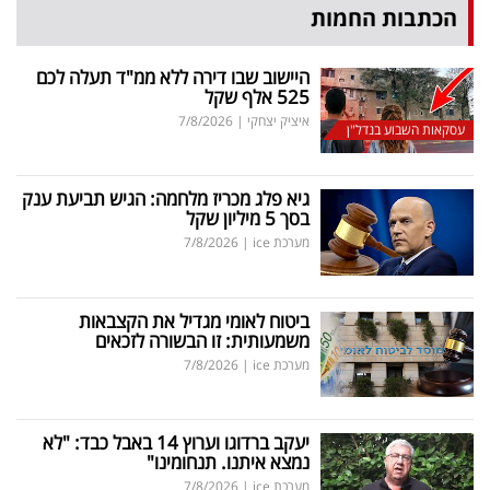
הכתבות החמות
היישוב שבו דירה ללא ממ"ד תעלה לכם
525 אלף שקל
איציק יצחקי
|
7/8/2026
עסקאות השבוע בנדל"ן
גיא פלג מכריז מלחמה: הגיש תביעת ענק
בסך 5 מיליון שקל
מערכת ice
|
7/8/2026
ביטוח לאומי מגדיל את הקצבאות
משמעותית: זו הבשורה לזכאים
מערכת ice
|
7/8/2026
יעקב ברדוגו וערוץ 14 באבל כבד: "לא
נמצא איתנו. תנחומינו"
מערכת ice
|
7/8/2026