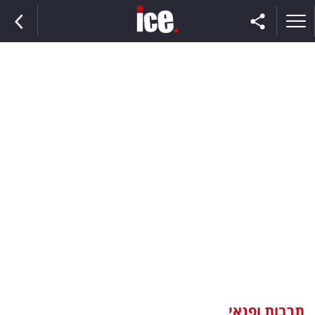
ראשי
הנבחרת
השוק
תקשורת
ומדיה
כסף
וצרכנות
תרבות ופנאי