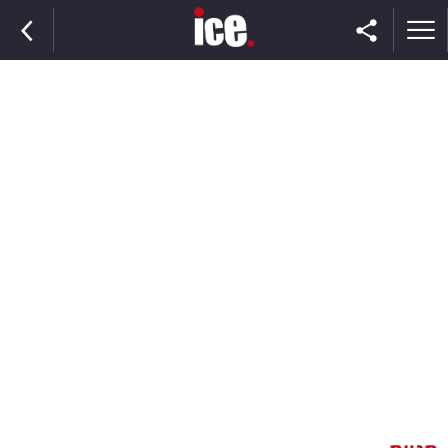
ראשי
הנבחרת
השוק
תקשורת
ומדיה
כסף
וצרכנות