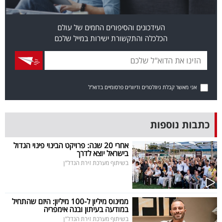
פרסמו
באייס
העידכונים והסיפורים החמים של עולם
הכלכלה והתקשורת ישירות במייל שלכם
עקבו
אחרינו:
אני מאשר קבלת ניוזלטרים ודיוורים פרסומיים בדוא"ל
כתבות נוספות
אחרי 20 שנה: פרויקט הבינוי פינוי הגדול
בישראל יוצא לדרך
בשיתוף מערכת זירת הנדל"ן
ממינוס מיליון ל-100 מיליון: היזם שהתחיל
במודעה בעיתון ובנה אימפריה
בשיתוף מערכת זירת הנדל"ן