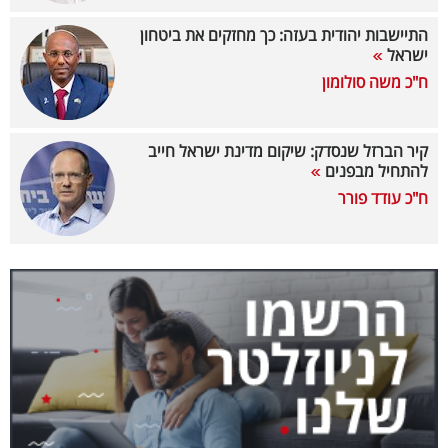
40
התיישבות יהודית בעזה: כך מחזקים את ביטחון
ישראל
ח"כ משה סולומון
שיתופי
פעולה
קיר הברזל שנסדק: שיקום מדינת ישראל חייב
להתחיל מבפנים
ח"כ עודד פורר
דרושים
ניוזלטרים
מייל
אדום