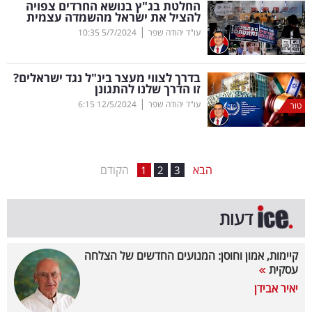
החלטת בג"ץ בנושא החרדים צפויה
להציל את ישראל מהשמדה עצמית
בריאות
|
עו"ד יהודה שפר
5/7/2024
10:35
תרבות
ופנאי
בדרך לצווי מעצר בינ"ל נגד ישראלים?
זו הדרך שלנו להתגונן
|
עו"ד יהודה שפר
12/5/2024
6:15
תיירות
טור
TOP-
5
הבא
הקודם
1
2
3
המילון
דעות
הכלכלי
פודקאסט
קיימות, אמון וחוסן: המנועים החדשים של הצלחה
עסקית
40
יאיר אבידן
UNDER