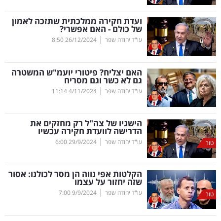
קריפטו
ועדת חקירה ממלכתית שתזכה לאמון
של כולם - האם אפשרי?
|
עו"ד יהודה שפר
26/12/2024
8:50
ויראלי
טלוויזיה
האם יצליח? פיטורי יועמ"ש המשטרה
גם לא כשר וגם מסריח
עסקי
|
עו"ד יהודה שפר
4/11/2024
11:14
ספורט
הישגיו של צה"ל רק מחזקים את
קריירה
הדרישה לוועדת חקירה עכשיו
|
ולימודים
עו"ד יהודה שפר
29/9/2024
6:00
טור
מינויים
הקלטות אפי נווה הן מסר לכולנו: אסור
שזה יחזור על עצמו
רייטינג
|
עו"ד יהודה שפר
9/9/2024
7:00
טור
רכב