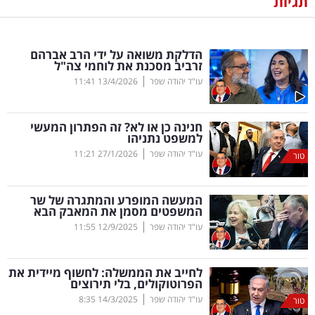
תגיות
נדל"ן
הדלקת משואה על ידי הרב אברהם
דיגיטל
זרביב מסכנת את לוחמי צה"ל
וטק
|
עו"ד יהודה שפר
13/4/2026
11:41
שיווק
חנינה כן או לא? זה הפתרון המעשי
ופרסום
למשפט נתניהו
|
עו"ד יהודה שפר
27/1/2026
11:21
טור
משפט
המעשה המופרע והמתגרה של שר
מדדים
המשפטים מסמן את המאבק הבא
ומחקרים
|
עו"ד יהודה שפר
12/9/2025
11:55
דעות
לחייב את הממשלה: לחשוף מיידית את
הפרוטוקולים, בלי תירוצים
רכילות
|
עו"ד יהודה שפר
14/3/2025
8:35
טור
עסקית