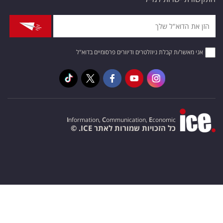
אני מאשר/ת קבלת ניוזלטרים ודיוורים פרסומיים בדוא"ל
I
nformation,
C
ommunication,
E
conomic
כל הזכויות שמורות לאתר ICE. ©