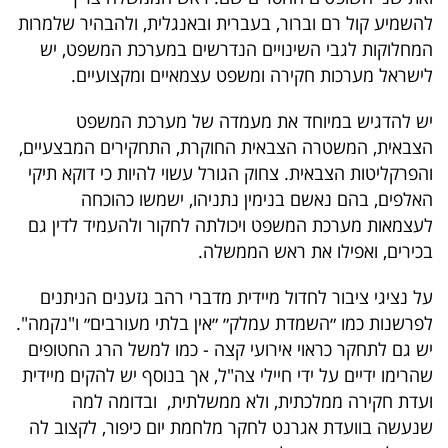
להשמיע קול רם וברור, בעברית ובאנגלית, ולהבהיר שלמרות
המחלוקות לגבי השינויים הנדרשים במערכת המשפט, יש
לישראל מערכות חקירה ומשפט עצמאיים ומקצועיים.
יש להדגיש במיוחד את מעמדה של מערכת המשפט
הצבאית, המשטרה הצבאית החוקרת, התחקירים המבצעיים,
והפרקליטות הצבאית. צחוק הגורל עשוי להיות כי דוקא תיקי
האלפים, בהם נאשם בנימין נתניהו, ישמשו כהוכחה
לעצמאות מערכת המשפט ויכולתה לחקור ולהעמיד לדין גם
בכירים, ואפילו את ראש הממשלה.
על נציגי ציבור לחדול מיידית מדברי רהב גזענים הניתנים
לפרשנות כמו ״השמדת עמלק״ ״אין בלתי מעורבים״ ו"נקמה".
יש גם לתחקר כראוי אירועי קצה - כמו למשל הרג החטופים
שהרימו ידיים על ידי חיילי צה"ל, אך בנוסף יש להקים מיידית
ועדת חקירה ממלכתית, ולא ממשלתית, ובדומה למה
שנעשה בוועדת אגרנט לחקר מלחמת יום כיפור, לקצוב לה