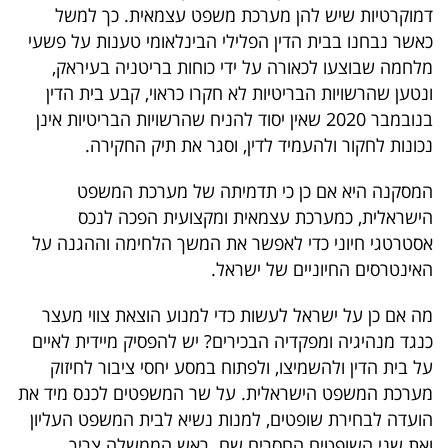
פרסמו
דמוקרטיות שיש להן מערכת משפט עצמאית. כך למשל
באייס
כאשר נבחנו בבית הדין הפלילי הבינלאומי טענות על פשעי
מלחמה שבוצעו לכאורה על ידי כוחות בריטניה בעיראק,
עקבו
ונטען שהרשויות הבריטיות לא חקרו כראוי, קבע בית הדין
בנובמבר 2020 שאין יסוד להניח שהרשויות הבריטיות אינן
אחרינו:
נכונות לחקור ולהעמיד לדין, וסגר את תיק החקירה.
המסקנה היא אם כן כי תדמיתה של מערכת המשפט
הישראלית, כמערכת עצמאית ומקצועית הפכה לנכס
אסטרטגי חיוני כדי לאפשר את המשך הלחימה וההגנה על
האינטרסים החיוניים של ישראל.
מה אם כן על ישראל לעשות כדי למנוע הוצאת צווי מעצר
כנגד מנהיגיה ומפקדיה הבכירים? יש להפסיק מיידית לאיים
על בית הדין ולהשמיצו, ולפתוח במסע יחסי ציבור לחיזוק
מערכת המשפט הישראלית. על שר המשפטים לכנס מיד את
הועדה לבחירת שופטים, למנות נשיא לבית המשפט העליון
ואת שני השופטים החסרים שם. ראש הממשלה צריך