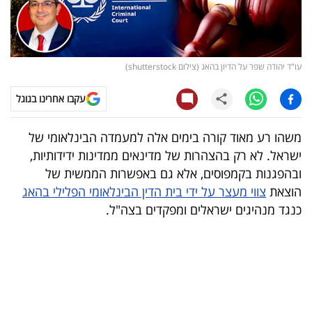
קריפטו
ויראלי
עו"ד יהודה שפר על הדיון בהאג (צילום shutterstock)
טלוויזיה
עקבו אחרינו בגוגל
עסקי
משהו רע מאוד קורה בימים אלה למעמדה הבינלאומי של
ספורט
ישראל. לא רק בהצהרות של מדינאים ממדינות ידידותיות,
ובהפגנות בקמפוסים, אלא גם באפשרות הממשית של
קריירה
הוצאת
צווי מעצר על ידי בית הדין הבינלאומי הפלילי בהאג
ולימודים
כנגד מנהיגים ישראלים ומפקדים בצה"ל.
מינויים
רייטינג
רכב