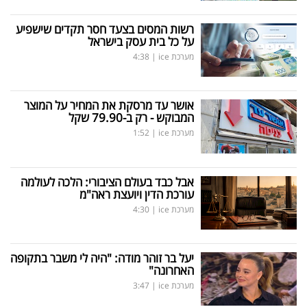
רשות המסים בצעד חסר תקדים שישפיע
על כל בית עסק בישראל
מערכת ice
|
4:38
אושר עד מרסקת את המחיר על המוצר
המבוקש - רק ב-79.90 שקל
מערכת ice
|
1:52
אבל כבד בעולם הציבורי: הלכה לעולמה
עורכת הדין ויועצת ראה"מ
מערכת ice
|
4:30
יעל בר זוהר מודה: "היה לי משבר בתקופה
האחרונה"
מערכת ice
|
3:47