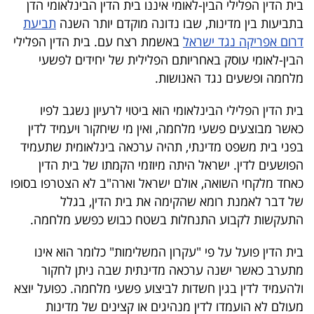
בית הדין הפלילי הבין-לאומי איננו בית הדין הבינלאומי הדן
40
בתביעות בין מדינות, שבו נדונה מוקדם יותר השנה
תביעת
דרום אפריקה נגד ישראל
באשמת רצח עם. בית הדין הפלילי
הבין-לאומי עוסק באחריותם הפלילית של יחידים לפשעי
שיתופי
מלחמה ופשעים נגד האנושות.
פעולה
בית הדין הפלילי הבינלאומי הוא ביטוי לרעיון נשגב לפיו
כאשר מבוצעים פשעי מלחמה, ואין מי שיחקור ויעמיד לדין
בפני בית משפט מדינתי, תהיה ערכאה בינלאומית שתעמיד
דרושים
הפושעים לדין. ישראל היתה מיוזמי הקמתו של בית הדין
כאחד מלקחי השואה, אולם ישראל וארה"ב לא הצטרפו בסופו
ניוזלטרים
של דבר לאמנת רומא שהקימה את בית הדין, בגלל
התעקשות לקבוע התנחלות בשטח כבוש כפשע מלחמה.
מייל
בית הדין פועל על פי "עקרון המשלימות" כלומר הוא אינו
אדום
מתערב כאשר ישנה ערכאה מדינתית שבה ניתן לחקור
ולהעמיד לדין בגין חשדות לביצוע פשעי מלחמה. כפועל יוצא
מעולם לא הועמדו לדין מנהיגים או קצינים של מדינות