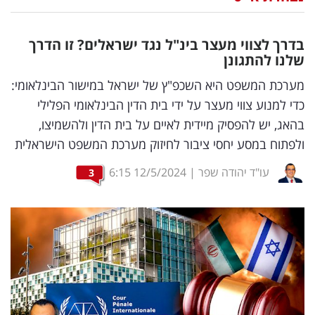
נדל"ן
בדרך לצווי מעצר בינ"ל נגד ישראלים? זו הדרך
דיגיטל
שלנו להתגונן
וטק
מערכת המשפט היא השכפ"ץ של ישראל במישור הבינלאומי:
כדי למנוע צווי מעצר על ידי בית הדין הבינלאומי הפלילי
שיווק
בהאג, יש להפסיק מיידית לאיים על בית הדין ולהשמיצו,
ופרסום
ולפתוח במסע יחסי ציבור לחיזוק מערכת המשפט הישראלית
משפט
עו"ד יהודה שפר
|
12/5/2024
6:15
3
מדדים
ומחקרים
דעות
רכילות
עסקית