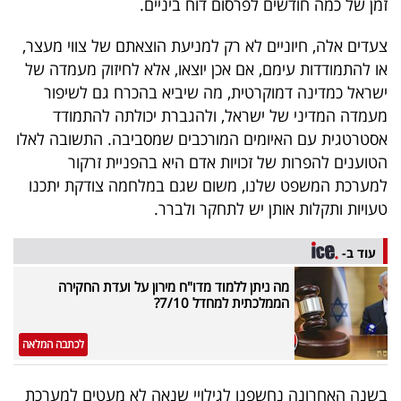
זמן של כמה חודשים לפרסום דוח ביניים.
צעדים אלה, חיוניים לא רק למניעת הוצאתם של צווי מעצר,
או להתמודדות עימם, אם אכן יוצאו, אלא לחיזוק מעמדה של
ישראל כמדינה דמוקרטית, מה שיביא בהכרח גם לשיפור
מעמדה המדיני של ישראל, ולהגברת יכולתה להתמודד
אסטרטגית עם האיומים המורכבים שמסביבה. התשובה לאלו
הטוענים להפרות של זכויות אדם היא בהפניית זרקור
למערכת המשפט שלנו, משום שגם במלחמה צודקת יתכנו
טעויות ותקלות אותן יש לתחקר ולברר.
עוד ב-
מה ניתן ללמוד מדו"ח מירון על ועדת החקירה
הממלכתית למחדל 7/10?
לכתבה המלאה
בשנה האחרונה נחשפנו לגילויי שנאה לא מעטים למערכת