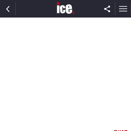
ראשי
הנבחרת
השוק
תקשורת
ומדיה
כסף
וצרכנות