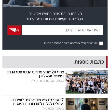
פרסמו
באייס
העידכונים והסיפורים החמים של עולם
הכלכלה והתקשורת ישירות במייל שלכם
עקבו
אחרינו:
אני מאשר קבלת ניוזלטרים ודיוורים פרסומיים בדוא"ל
כתבות נוספות
אחרי 20 שנה: פרויקט הבינוי פינוי הגדול
בישראל יוצא לדרך
בשיתוף מערכת זירת הנדל"ן
7 משפטים שאנשים אומרים לעצמם –
ועלולים לעלות להם בזכויות רפואיות
בשיתוף לבנת פורן