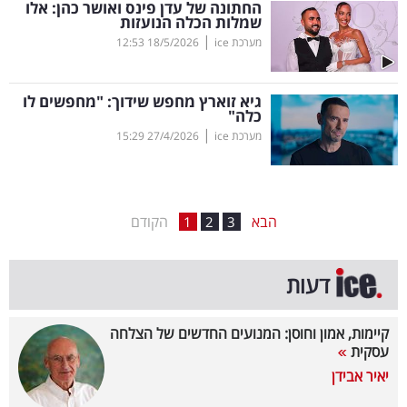
החתונה של עדן פינס ואושר כהן: אלו
שמלות הכלה הנועזות
בריאות
|
מערכת ice
18/5/2026
12:53
תרבות
ופנאי
גיא זוארץ מחפש שידוך: "מחפשים לו
כלה"
|
מערכת ice
27/4/2026
15:29
תיירות
TOP-
5
הבא
הקודם
1
2
3
המילון
דעות
הכלכלי
פודקאסט
קיימות, אמון וחוסן: המנועים החדשים של הצלחה
עסקית
40
יאיר אבידן
UNDER