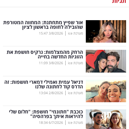
תגיות
נדל"ן
אור שפיץ מתחתנת: המחווה המטורפת
דיגיטל
שהובילה לחופה בראשון לציון
וטק
|
מערכת ice
3/8/2026
15:47
שיווק
הרחק מהמצלמות: נרקיס חושפת את
ופרסום
הזוגיות החדשה בחייה
|
מערכת ice
3/8/2026
11:09
משפט
דניאל עמית ואמילי דמארי חושפות: זה
מדדים
הדרס קוד לחתונה שלנו
ומחקרים
|
מערכת ice
2/8/2026
13:04
דעות
כוכבת "חתונמי" חושפת: "חלום שלי
להיראות איתך בפרהסיה"
רכילות
|
מערכת ice
6/7/2026
18:34
עסקית