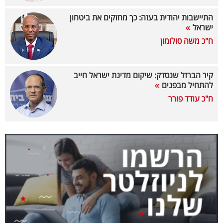
40
התיישבות יהודית בעזה: כך מחזקים את ביטחון
ישראל
ח"כ משה סולומון
שיתופי
פעולה
קיר הברזל שנסדק: שיקום מדינת ישראל חייב
להתחיל מבפנים
ח"כ עודד פורר
דרושים
ניוזלטרים
מייל
אדום