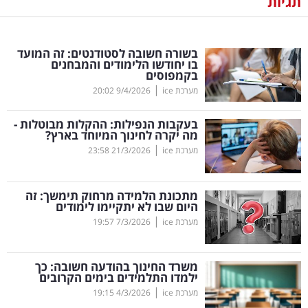
תגיות
נדל"ן
בשורה חשובה לסטודנטים: זה המועד
דיגיטל
בו יחודשו הלימודים והמבחנים
בקמפוסים
וטק
|
מערכת ice
9/4/2026
20:02
שיווק
בעקבות הנפילות: ההקלות מבוטלות -
ופרסום
מה יקרה לחינוך המיוחד בארץ?
|
מערכת ice
21/3/2026
23:58
משפט
מתכונת הלמידה מרחוק תימשך: זה
מדדים
היום שבו לא יתקיימו לימודים
ומחקרים
|
מערכת ice
7/3/2026
19:57
דעות
משרד החינוך בהודעה חשובה: כך
ילמדו התלמידים בימים הקרובים
רכילות
|
מערכת ice
4/3/2026
19:15
עסקית