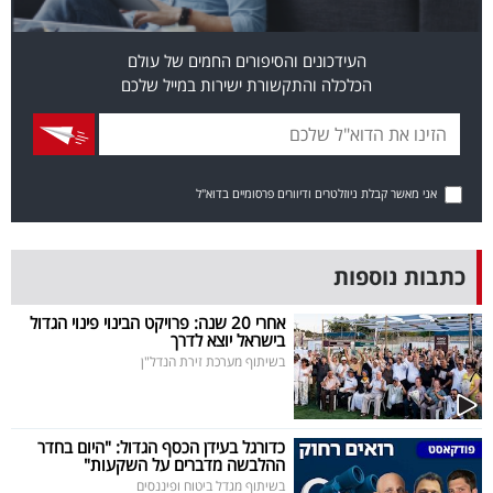
פרסמו
באייס
העידכונים והסיפורים החמים של עולם
הכלכלה והתקשורת ישירות במייל שלכם
עקבו
אחרינו:
אני מאשר קבלת ניוזלטרים ודיוורים פרסומיים בדוא"ל
כתבות נוספות
אחרי 20 שנה: פרויקט הבינוי פינוי הגדול
בישראל יוצא לדרך
בשיתוף מערכת זירת הנדל"ן
כדורגל בעידן הכסף הגדול: "היום בחדר
ההלבשה מדברים על השקעות"
בשיתוף מגדל ביטוח ופיננסים