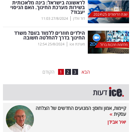
לראשונה בישראל: בינה מלאכותית
בשירות מערכת החינוך. האם הניסוי
בריאות
יעבוד?
שנת הלימודים 25\2024
|
דוד זולדן
27/8/2024
11:03
תרבות
ופנאי
הילדים חוזרים ללמוד בזום? משרד
החינוך בדרך להחלטה חשובה
|
מערכת ice
25/8/2024
12:54
תיירות
מלחמת חרבות ברזל
TOP-
5
הבא
הקודם
1
2
3
המילון
דעות
הכלכלי
פודקאסט
קיימות, אמון וחוסן: המנועים החדשים של הצלחה
עסקית
40
יאיר אבידן
UNDER