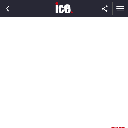
ראשי
הנבחרת
השוק
תקשורת
ומדיה
כסף
וצרכנות