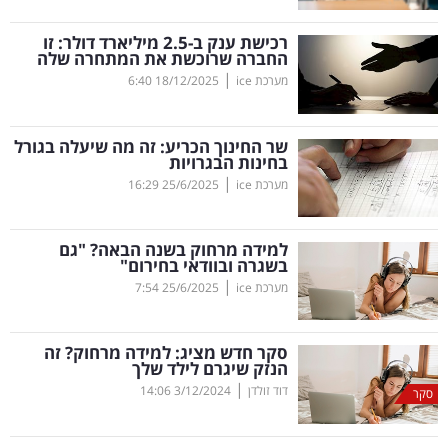
קריפטו
רכישת ענק ב-2.5 מיליארד דולר: זו
החברה שרוכשת את המתחרה שלה
|
מערכת ice
18/12/2025
6:40
ויראלי
טלוויזיה
שר החינוך הכריע: זה מה שיעלה בגורל
בחינות הבגרויות
עסקי
|
מערכת ice
25/6/2025
16:29
ספורט
למידה מרחוק בשנה הבאה? "גם
קריירה
בשגרה ובוודאי בחירום"
|
ולימודים
מערכת ice
25/6/2025
7:54
מינויים
סקר חדש מציג: למידה מרחוק? זה
הנזק שיגרם לילד שלך
רייטינג
|
דוד זולדן
3/12/2024
14:06
סקר
רכב