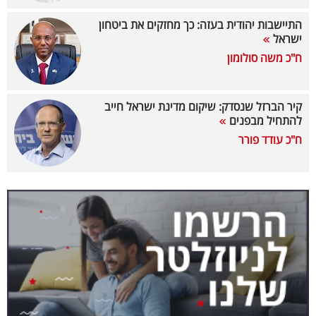
40
התיישבות יהודית בעזה: כך מחזקים את ביטחון
ישראל
ח"כ משה סולומון
שיתופי
פעולה
קיר הברזל שנסדק: שיקום מדינת ישראל חייב
להתחיל מבפנים
ח"כ עודד פורר
דרושים
ניוזלטרים
מייל
אדום