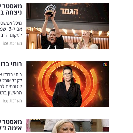
מאסטר ש
ניצחה בג
אם ל-
למקום הרביעי
|
מערכת ice
רותי ברו
רותי ברודו 
לקבל אוכל ש
שגורמים למנ
הראשון בתו
|
מערכת ice
מאסטר ש
אימה ז"ל