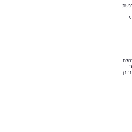
רגשת
א
בהלם
ת
בדרך