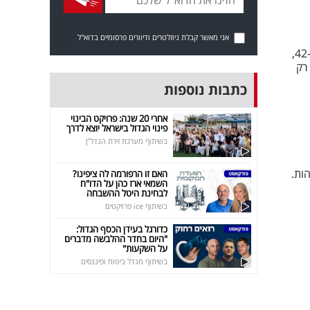
אני מאשר קבלת ניוזלטרים ודיוורים פרסומיים בדוא"ל
מיכל אפשטיין היא הזוכה הגדולה בגמר מאסטר שף נבחרת החלומות. אפשטיין בת ה-42,
רק
כתבות נוספות
אחרי 20 שנה: פרויקט הבינוי
פינוי הגדול בישראל יוצא לדרך
בשיתוף מערכת זירת הנדל"ן
ות.
האם זו הרפורמה לה ציפינו?
השמאי ארז כהן על הדו"ח
לבחינת היטל ההשבחה
בשיתוף ice פרויקטים
כדורגל בעידן הכסף הגדול:
"היום בחדר ההלבשה מדברים
על השקעות"
בשיתוף מגדל ביטוח ופיננסים