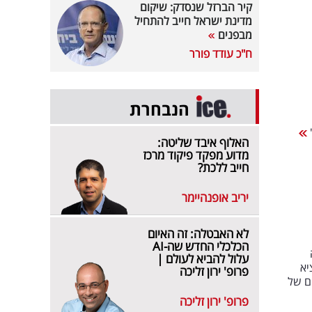
קיר הברזל שנסדק: שיקום
מדינת ישראל חייב להתחיל
מבפנים
ח"כ עודד פורר
הנבחרת
האלוף איבד שליטה:
מדוע מפקד פיקוד מרכז
חייב ללכת?
יריב אופנהיימר
לא האבטלה: זה האיום
הכלכלי החדש שה-AI
עלול להביא לעולם |
יא
פרופ' ירון זליכה
ם של
פרופ' ירון זליכה