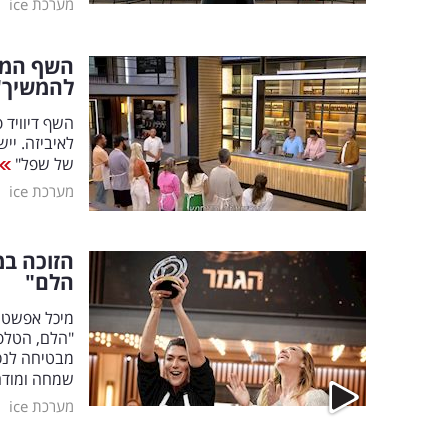
|
מערכת ice
השף המפו
להמשיך"
השף דיוויד 
לאיביזה. יי
של שפל"
|
מערכת ice
הזוכה במ
הלם"
מיכל אפשטיי
"הלם, הטלפו
מבטיחה לנסות
שמחה ומודה 
|
מערכת ice