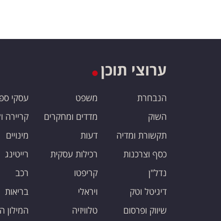
ערוצי תוכן
הנבחרת
משפט
עסקי ספ
השוק
מדדים ומחקרים
קריירה ו
תקשורת ומדיה
דעות
מינויים
כסף וצרכנות
רכילות עסקית
רייטינג
נדל"ן
קריפטו
רכב
דיגיטל וטק
ויראלי
בריאות
שיווק ופרסום
טלוויזיה
המילון ה