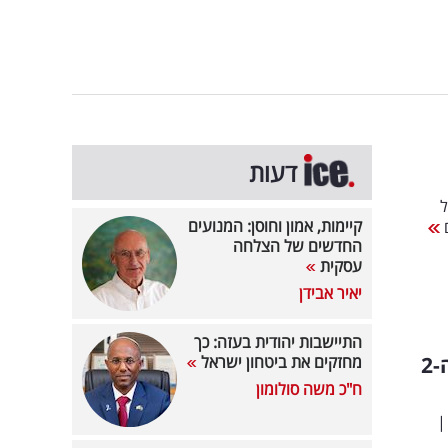
דעות
ל
קיימות, אמון וחוסן: המנועים
ם
החדשים של הצלחה
עסקית
יאיר אבידן
התיישבות יהודית בעזה: כך
"מאסטר שף" מתכוננת לעונה היוקרתית: מי שהגיע למקום ה-2
מחזקים את ביטחון ישראל
ח"כ משה סולומון
|