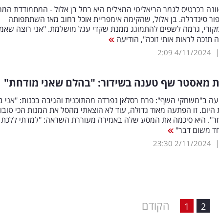
ונה בכרטיס לגמר הריאליטי המצליח היא רחל בן אלול - המתמודדת המ
ר סינדרלה. בן אלול, שהקימה אימפריית אוכל רחוב מאז השתתפותה
מקורי, גרמה לשפים להתמוגג ממנת שקדי עגל מושלמת. "אני רוצה שאמ
תזכה לראות אותי זוכה", הודיעה
2:09
4/11/2024
 מאסטר שף טענה בשידור: "בהלם שאני מודחת"
ה ב"משחקי השף": פרח רסלאן נפרדה מהתוכנית והגיבה בכנות: "אני 
היום. זו הפתעה מאוד גדולה, עוד לא הוצאתי מהסל את המנות הכי טובו
ר". היא סיכמה את המסע שלה באמירה מעוררת השראה: "למדתי ללכת 
חד משום דבר"
23:30
2/11/2024
הקודם
1
2