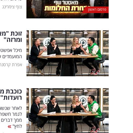
|
צוף צימרינג
פרסום ראשון
זוכת "מא
ומרזה"
מיכל אפשטיי
המועמדים עם
אפרת קרסנר
כוכבת מ
רועדות"
לאחר שנשאל
לגמר חשפה: 
ממך דברים 
לחץ"