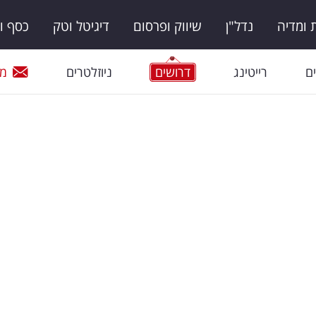
ומדיה
נדל"ן
שיווק ופרסום
דיגיטל וטק
כסף ו
ם
רייטינג
דרושים
ניוזלטרים
מי