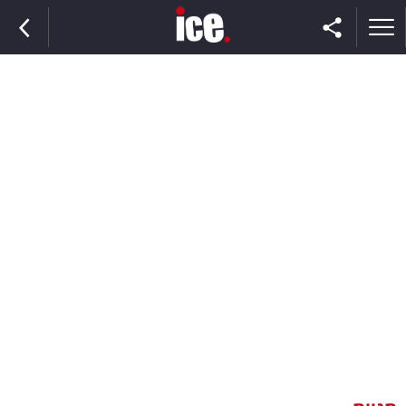
ראשי
הנבחרת
השוק
תקשורת
ומדיה
כסף
וצרכנות