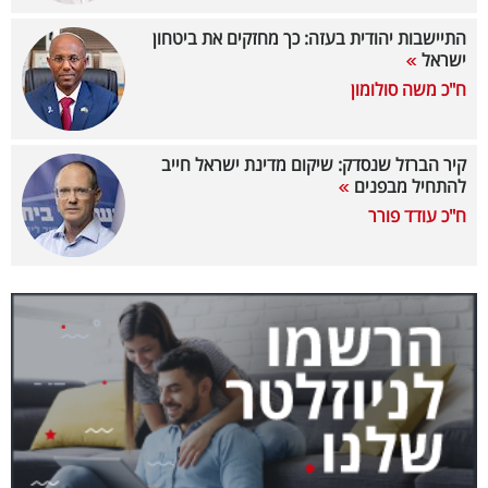
40
התיישבות יהודית בעזה: כך מחזקים את ביטחון
ישראל
ח"כ משה סולומון
שיתופי
פעולה
קיר הברזל שנסדק: שיקום מדינת ישראל חייב
להתחיל מבפנים
ח"כ עודד פורר
דרושים
ניוזלטרים
מייל
אדום