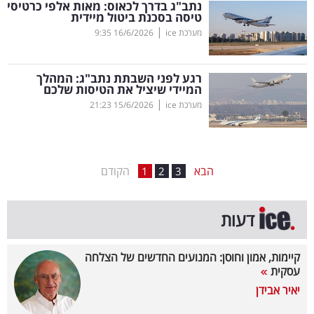
נתב"ג בדרך לכאוס: מאות אלפי כרטיסי
טיסה בסכנת ביטול מיידית
בריאות
|
מערכת ice
16/6/2026
9:35
תרבות
ופנאי
רגע לפני השבתת נתב"ג: המהלך
המיידי שיציל את הטיסות שלכם
|
מערכת ice
15/6/2026
21:23
תיירות
TOP-
5
הבא
הקודם
1
2
3
המילון
דעות
הכלכלי
פודקאסט
קיימות, אמון וחוסן: המנועים החדשים של הצלחה
עסקית
40
יאיר אבידן
UNDER