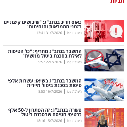
תגיות
נדל"ן
כאוס חריג בנתב"ג: "שיבושים קיצוניים
דיגיטל
בזמני ההמראות והנחיתות"
וטק
|
מערכת ice
31/7/2026
13:41
שיווק
המשבר בנתב"ג מחריף: "כל הטיסות
ופרסום
לאילת בסכנת ביטול ממשית"
|
מערכת ice
22/7/2026
9:52
משפט
המשבר בנתב"ג בשיאו: עשרות אלפי
מדדים
טיסות בסכנת ביטול מיידית
ומחקרים
|
מערכת ice
16/7/2026
8:53
דעות
פשרה בנתב"ג: זה הפתרון ל-50 אלף
כרטיסי הטיסה שבסכנת ביטול
רכילות
|
מערכת ice
15/7/2026
18:16
עסקית