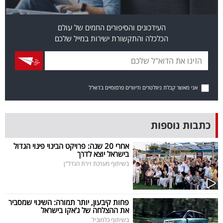
פרסמו
באייס
העידכונים והסיפורים החמים של עולם
הכלכלה והתקשורת ישירות במייל שלכם
עקבו
אחרינו:
אני מאשר קבלת ניוזלטרים ודיוורים פרסומיים בדוא"ל
כתבות נוספות
אחרי 20 שנה: פרויקט הבינוי פינוי הגדול
בישראל יוצא לדרך
בשיתוף מערכת זירת הנדל"ן
פחות קיבעון, יותר תמורה: השינוי שמסביר
את ההצלחה של ג'אקו בישראל
בשיתוף כלמוביל