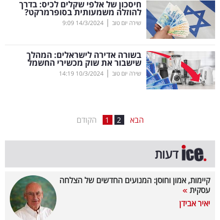
חיסכון של אלפי שקלים לכיס: בדרך
להוזלה משמעותית בסופרמרקט?
בריאות
|
שירה יום טוב
14/3/2024
9:09
תרבות
ופנאי
בשורה אדירה לישראלים: המהלך
שישבור את שוק מכשירי החשמל
|
שירה יום טוב
10/3/2024
14:19
תיירות
TOP-
5
הבא
הקודם
1
2
המילון
דעות
הכלכלי
פודקאסט
קיימות, אמון וחוסן: המנועים החדשים של הצלחה
עסקית
40
יאיר אבידן
UNDER