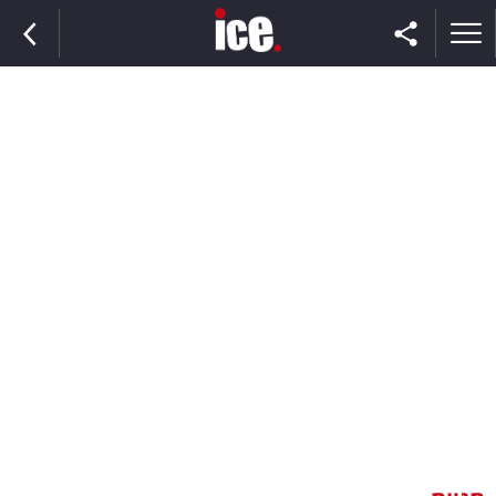
ראשי
הנבחרת
השוק
תקשורת
ומדיה
כסף
וצרכנות