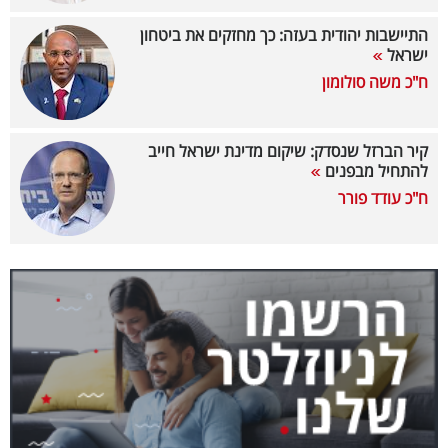
40
התיישבות יהודית בעזה: כך מחזקים את ביטחון
ישראל
ח"כ משה סולומון
שיתופי
פעולה
קיר הברזל שנסדק: שיקום מדינת ישראל חייב
להתחיל מבפנים
ח"כ עודד פורר
דרושים
ניוזלטרים
מייל
אדום