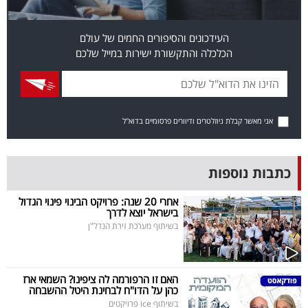
פרסמו
באייס
העידכונים והסיפורים החמים של עולם
הכלכלה והתקשורת ישירות במייל שלכם
עקבו
אחרינו:
אני מאשר קבלת ניוזלטרים ודיוורים פרסומיים בדוא"ל
כתבות נוספות
אחרי 20 שנה: פרויקט הבינוי פינוי הגדול
בישראל יוצא לדרך
בשיתוף מערכת זירת הנדל"ן
האם זו הרפורמה לה ציפינו? השמאי ארז
כהן על הדו"ח לבחינת היטל ההשבחה
בשיתוף ice פרויקטים