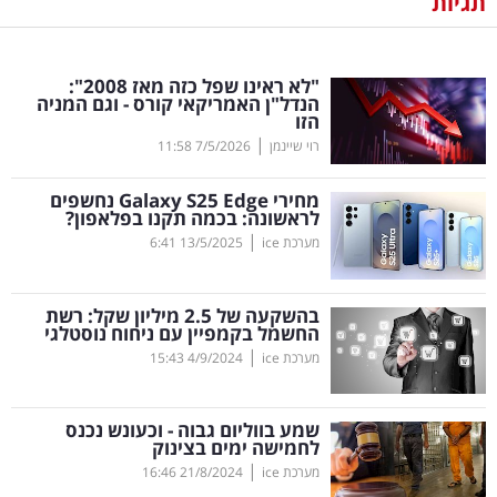
תגיות
נדל"ן
"לא ראינו שפל כזה מאז 2008":
דיגיטל
הנדל"ן האמריקאי קורס - וגם המניה
הזו
וטק
|
רוי שיינמן
7/5/2026
11:58
שיווק
מחירי
Edge
25
S
Galaxy
נחשפים
ופרסום
לראשונה: בכמה תקנו בפלאפון?
|
מערכת ice
13/5/2025
6:41
משפט
בהשקעה של 2.5 מיליון שקל: רשת
מדדים
החשמל בקמפיין עם ניחוח נוסטלגי
ומחקרים
|
מערכת ice
4/9/2024
15:43
דעות
שמע בווליום גבוה - וכעונש נכנס
לחמישה ימים בצינוק
רכילות
|
מערכת ice
21/8/2024
16:46
עסקית