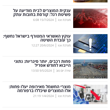
קריפטו
ענקית המוצרים לבית מודיעה על
פשיטת רגל: קורסת בחובות עתק
|
מערכת ice
15/7/2024
6:08
ויראלי
טלוויזיה
עוקץ האשראי המטורף בישראל נחשף:
כך עובדת השיטה
עסקי
|
מערכת ice
20/6/2024
12:27
ספורט
פחות רכבים, יותר סיגריות: נתוני
קריירה
הייבוא לחודש אפריל
|
ולימודים
שירה יום טוב
9/5/2024
13:50
מינויים
מוצרי החשמל מאירופה יעלו פחות:
אלו המוצרים שיכללו ברפורמה
רייטינג
|
מערכת ice
1/4/2024
21:19
רכב