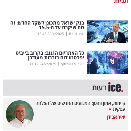
תגיות
נדל"ן
בנק ישראל מתכונן לשקל החדש: זה
דיגיטל
מה שיקרה עד ה-15.5
וטק
|
מערכת ice
22/4/2025
15:46
שיווק
כל האתריום הגנוב: בקרוב בייביט
ופרסום
יפרסמו דוח רזרבות מעודכן
|
יוסף דולגופולסקי
24/2/2025
11:12
משפט
מדדים
דעות
ומחקרים
קיימות, אמון וחוסן: המנועים החדשים של הצלחה
דעות
עסקית
יאיר אבידן
רכילות
עסקית