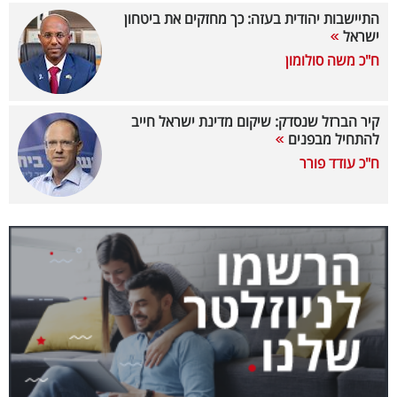
התיישבות יהודית בעזה: כך מחזקים את ביטחון
קריפטו
ישראל
ח"כ משה סולומון
ויראלי
טלוויזיה
קיר הברזל שנסדק: שיקום מדינת ישראל חייב
להתחיל מבפנים
עסקי
ח"כ עודד פורר
ספורט
קריירה
ולימודים
מינויים
רייטינג
רכב