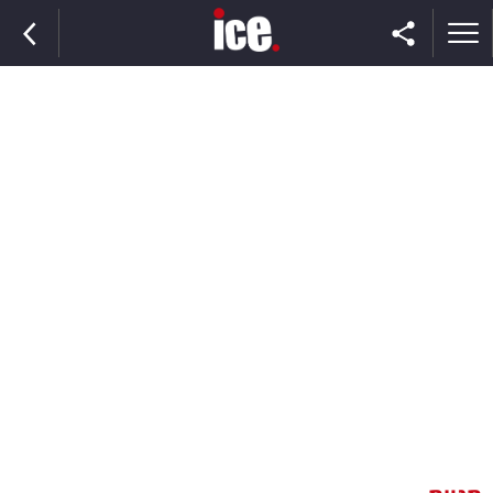
ראשי
הנבחרת
השוק
תקשורת
ומדיה
כסף
וצרכנות