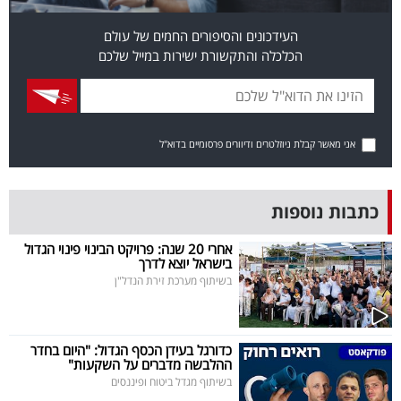
בריאות
העידכונים והסיפורים החמים של עולם
הכלכלה והתקשורת ישירות במייל שלכם
תרבות
ופנאי
תיירות
אני מאשר קבלת ניוזלטרים ודיוורים פרסומיים בדוא"ל
TOP-
5
כתבות נוספות
המילון
אחרי 20 שנה: פרויקט הבינוי פינוי הגדול
בישראל יוצא לדרך
הכלכלי
בשיתוף מערכת זירת הנדל"ן
פודקאסט
כדורגל בעידן הכסף הגדול: "היום בחדר
40
ההלבשה מדברים על השקעות"
בשיתוף מגדל ביטוח ופיננסים
UNDER