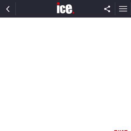
ראשי
הנבחרת
השוק
תקשורת
ומדיה
כסף
וצרכנות