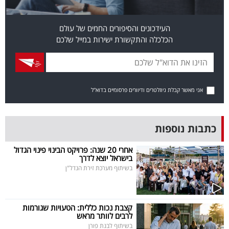
פרסמו
באייס
העידכונים והסיפורים החמים של עולם
הכלכלה והתקשורת ישירות במייל שלכם
עקבו
אחרינו:
אני מאשר קבלת ניוזלטרים ודיוורים פרסומיים בדוא"ל
כתבות נוספות
אחרי 20 שנה: פרויקט הבינוי פינוי הגדול
בישראל יוצא לדרך
בשיתוף מערכת זירת הנדל"ן
קצבת נכות כללית: הטעויות שגורמות
לרבים לוותר מראש
בשיתוף לבנת פורן