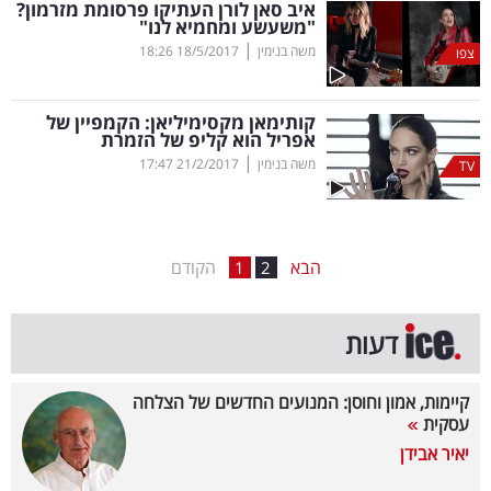
איב סאן לורן העתיקו פרסומת מזרמון?
"משעשע ומחמיא לנו"
בריאות
|
משה בנימין
18/5/2017
18:26
צפו
תרבות
ופנאי
קותימאן מקסימיליאן: הקמפיין של
אפריל הוא קליפ של הזמרת
|
משה בנימין
21/2/2017
17:47
תיירות
TV
TOP-
5
הבא
הקודם
1
2
המילון
דעות
הכלכלי
פודקאסט
קיימות, אמון וחוסן: המנועים החדשים של הצלחה
עסקית
40
יאיר אבידן
UNDER