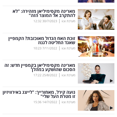
קריפטו
מארינה מקסימיליאן מזהירה: "לא
להתקרב אל המוצר הזה"
|
מערכת ice
30/7/2023
12:32
ויראלי
טלוויזיה
זוכת האח הגדול מאוכזבת? הקמפיין
שאגד החליטה לגנוז
עסקי
|
מערכת ice
7/11/2022
10:23
ספורט
מארינה מקסימיליאן בקמפיין חדש: זה
קריירה
הסכום שהושקע במהלך
|
ולימודים
מערכת ice
25/8/2022
17:22
מינויים
נועה קירל, מאחורייך: "לייצג באירוויזיון
זו מטרת העל שלי"
רייטינג
|
מערכת ice
14/7/2022
15:36
רכב