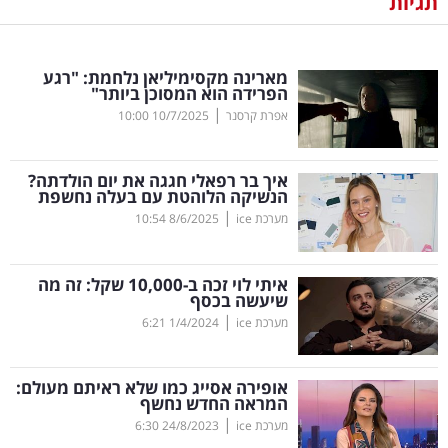
תגיות
נדל"ן
מארינה מקסימיליאן נלחמת: "רגע
דיגיטל
הפרידה הוא המסוכן ביותר"
וטק
|
אפרת קרסנר
10/7/2025
10:00
שיווק
איך בר רפאלי חגגה את יום הולדתה?
ופרסום
הנשיקה הלוהטת עם בעלה נחשפת
|
מערכת ice
8/6/2025
10:54
משפט
איתי לוי זכה ב-10,000 שקל: זה מה
מדדים
שיעשה בכסף
ומחקרים
|
מערכת ice
1/4/2024
6:21
דעות
אופירה אסייג כמו שלא ראיתם מעולם:
המראה החדש נחשף
רכילות
|
מערכת ice
24/8/2023
6:30
עסקית