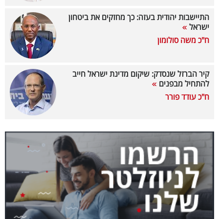
40
התיישבות יהודית בעזה: כך מחזקים את ביטחון
ישראל
ח"כ משה סולומון
שיתופי
פעולה
קיר הברזל שנסדק: שיקום מדינת ישראל חייב
להתחיל מבפנים
ח"כ עודד פורר
דרושים
ניוזלטרים
מייל
אדום